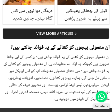
کیلے کے چھلکے پھینکنے
مہنگی دوائیوں سے کئی
سے پہلے یہ ضرور پڑھیں!
گناہ بہتر۔۔ جانیں شدید
جلد کے 3 بڑے مسائل کا
گرمی کے موسم میں آڑو
سستا اور قدرتی حل
کیوں کھانا چاہیے؟
VIEW MORE ARTICLES
ان معمولی بیجوں کو کھانے کے یہ فوائد جانتے ہیں؟
ان معمولی بیجوں کو کھانے کے یہ فوائد جانتے ہیں؟ ہر کسی کے لیے جاننا
ضروری ہیں کیونکہ یہ ایک اہم معلومات ہے۔ ان معمولی بیجوں کو کھانے کے
یہ فوائد جانتے ہیں؟ سے متعلق تفصیلی معلومات آپ کو اس آرٹیکل میں
بآسانی مل جائے گی۔ ہمارے پیج پر کھانوں، مصالحوں، ادویات، بیماریوں،
فیشن، سیلیبریٹیز، ٹپس اینڈ ٹرکس، ہربلسٹ اور مشہور شیف کی بتائی
ہوئی ہر قسم کی ٹپ دستیاب ہے۔ مزید لائف ٹپس، صحت، قدرتی اجزاء اور
ماڈرن ریمیڈی کے فوڈز میں موجود ہے۔
Get Alerts