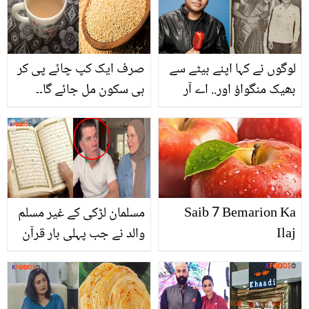
لوگوں نے کہا اپنے بیٹے سے
صرف ایک کپ چائے پی کر
بھیک منگواؤ اور.. اے آر
ہی سکون مل جائے گا۔۔
رحمان کی زندگی کے وہ
نزلے، کھانسی سے بچنے کے
حقائق جن سے بہت کم لوگ
لئے خشخاش کی چائے
واقف ہیں
بنانے کا زبردست طریقہ
Saib 7 Bemarion Ka
مسلمان لڑکی کے غیر مسلم
Ilaj
والد نے جب پہلی بار قرآن
کی تلاوت سنی تو ان کا
کیسا رد عمل تھا؟ ویڈیو نے
دل چھو لیے