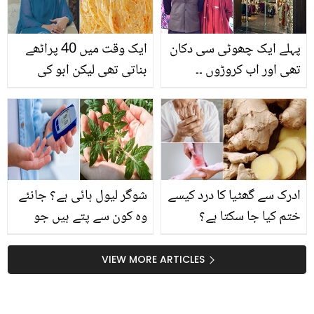
پہلے ایک چھوٹی سی دکان
ایک وقت میں 40 پراٹھے
تھی اور اب کروڑوں ۔۔
بناتی تھی لیکن ابو کی
کپڑوں کا مشہور برانڈ
موت کے بعد ۔۔ شیری شاہ
کھاڈی دنیا بھر میں کیسے
والد کا آخری وقت بتاتے
مشہور ہوا؟ مالک کی کہانی
ہوئے جذباتی ہوگئیں
ادرک سے گھٹیا کا درد کیسے
شوگر لیول ہائی ہے؟ جانئے
ختم کیا جا سکتا ہے؟
وہ کون سے پتے ہیں جو
جانیئے ماہرین غذائیت کی
ذیابطیس کے مریضوں
رائے
کیلیئے انسولین کا کام کرتے
VIEW MORE ARTICLES
ہیں