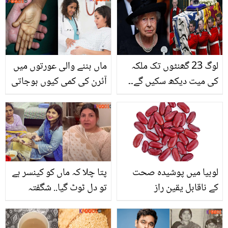
لوگ 23 گھنٹوں تک ملکہ
ماں بننے والی عورتوں میں
کی میت دیکھ سکیں گے۔۔
آئرن کی کمی کیوں ہوجاتی
ملکہ الزبتھ کی موت کے
ہے؟ جانیں اس کو پورا
اگلے 10 روز تک کون سی
کرنے والی قدرتی غذاؤں کے
رسومات ادا کی جائیں گی؟
بارے میں اہم معلومات
لوبیا میں پوشیدہ صحت
پتا چلا کہ ماں کو کینسر ہے
کے ناقابل یقین راز
تو دل ٹوٹ گیا.. شگفتہ
اعجاز مرحومہ والدہ کو یاد
کرتے ہوئے جذباتی ہوگئیں