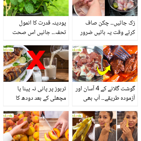
فائدے
رُک جائیں۔۔ چکن صاف
پودینہ قدرت کا انمول
کرتے وقت یہ باتیں ضرور
تحفہ۔۔ جانیں اس صحت
یاد رکھیں
بخش پتوں کے 10 حیرت
انگیز طبی فوائد
گوشت گلانے کے 4 آسان اور
تربوز پر پانی نہ پینا یا
آزمودہ طریقے۔۔ آپ بھی
مچھلی کے بعد دودھ کا
جانیں انٹرنیشنل شیف کے
استعمال۔۔ جانیں کھانوں
بتائے راز
سے متعلق غلط فہمیوں کی
حقیقت کیا ہے اور افواہ
کیا؟