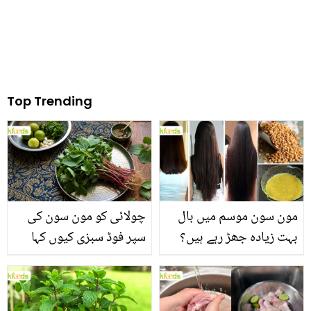
Top Trending
مون سون موسم میں بال
چولائی کو مون سون کی
بہت زیادہ جھڑ رہے ہیں؟
سپر فوڈ سبزی کیوں کہا
جانیں بالوں کو مضبوط
جاتا ہے؟ جانیں وٹامنز،
بنانے کے چند قدرتی طریقے
منرلز اور اینٹی آکسیڈنٹس
سے بھرپور اس سبزی کے