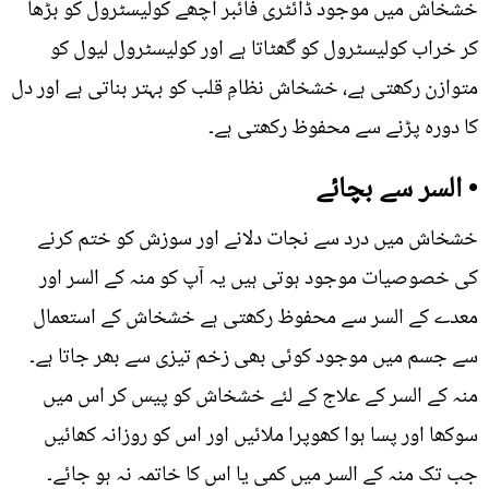
خشخاش میں موجود ڈائٹری فائبر اچھے کولیسٹرول کو بڑھا
کر خراب کولیسٹرول کو گھٹاتا ہے اور کولیسٹرول لیول کو
متوازن رکھتی ہے، خشخاش نظامِ قلب کو بہتر بناتی ہے اور دل
کا دورہ پڑنے سے محفوظ رکھتی ہے۔
• السر سے بچائے
خشخاش میں درد سے نجات دلانے اور سوزش کو ختم کرنے
کی خصوصیات موجود ہوتی ہیں یہ آپ کو منہ کے السر اور
معدے کے السر سے محفوظ رکھتی ہے خشخاش کے استعمال
سے جسم میں موجود کوئی بھی زخم تیزی سے بھر جاتا ہے۔
منہ کے السر کے علاج کے لئے خشخاش کو پیس کر اس میں
سوکھا اور پسا ہوا کھوپرا ملائیں اور اس کو روزانہ کھائیں
جب تک منہ کے السر میں کمی یا اس کا خاتمہ نہ ہو جائے۔