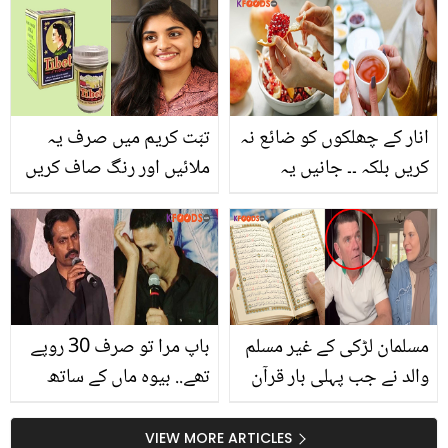
احسن خان اور یشفین
اجمل کی ویڈیو پر صارفین
غصے میں بھڑک اٹھے
انار کے چھلکوں کو ضائع نہ
تبّت کریم میں صرف یہ
کریں بلکہ ۔۔ جانیں یہ
ملائیں اور رنگ صاف کریں
چھلکیں آپ کو کون سی 6
۔۔ جانیئے ڈاکٹر کی بتائی
بیماریوں سے نجات دلانے
ہوئی ایسی ٹپ جس سے ہو
میں مددگار ثابت ہوسکتے
آپ کا بھی رنگ گورا اور
ہیں
چہرے پر آئے نکھار
مسلمان لڑکی کے غیر مسلم
باپ مرا تو صرف 30 روپے
والد نے جب پہلی بار قرآن
تھے.. بیوہ ماں کے ساتھ
کی تلاوت سنی تو ان کا
رشتے داروں کے اسٹور میں
کیسا رد عمل تھا؟ ویڈیو نے
رہنا پڑا! مشہور شخصیات
VIEW MORE ARTICLES