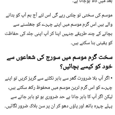
بعد میں کالا ہوجاتا ہے۔
موسم کی سختی تو چلتی رہے گی اس لئے آج ہم آپ کو بتانے
والے ہیں اس گرم موسم میں اپنے چہرے کو جھلسنے سے
بچانے کے چند طریقے جنہیں اپنا کر آپ اپنی جلد کی حفاظت
کو یقینی بنا سکتے ہیں۔
سخت گرم موسم میں سورج کی شعاعوں سے
خود کو کیسے بچائیں؟
• اگر آپ بلا ضرورت گھر سے باہر نکلنے سے گریز کریں تو اپنے
چہرے کو اس گرم ترین موسم میں محفوظ رکھ سکتے ہیں،
لیکن اگر آپ کا باہر جانا بے حد ضروری ہو تو باہر جانے سے
پہلے چہرہ ہاتھ اور پاؤں دھو کر ان پر سن بلاک ضرور لگائیں۔