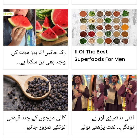
پیاز سے تمام بیماریوں سے
بتول نے بتایا گھر پر سیرم
کیسے لڑیں؟ جانیں طریقہ
بنانے کا سستا طریقہ جو
پارلر سے آپ کی جان چھڑا
دے گا
رک جائیں! تربوز موت کی
11 Of The Best
Superfoods For Men
وجہ بھی بن سکتا ہے۔۔
جانیں ماہرین کیا بتاتے
ہیں؟
اتنی بدتمیزی اور بے
کالی مرچوں کے چند قیمتی
ہودگی۔۔ نعت پڑھتے ہوئے
ٹوٹکے ضرور جانیں
ڈانس کیوں کررہے ہیں؟