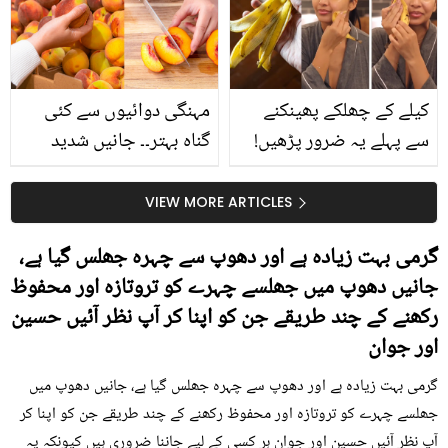
حقیقت کیا ہے اور افواہ
کیا؟
کیلے کے چھلکے پھینکنے
مہنگی دوائیوں سے کئی
سے پہلے یہ ضرور پڑھیں!
گناہ بہتر۔۔ جانیں شدید
جلد کے 3 بڑے مسائل کا
گرمی کے موسم میں آڑو
سستا اور قدرتی حل
کیوں کھانا چاہیے؟
VIEW MORE ARTICLES
گرمی بہت زیادہ ہے اور دھوپ سے چہرہ جھلس گیا ہے،
جانیں دھوپ میں جھلسے چہرے کو تروتازہ اور محفوظ
رکھنے کے چند طریقے جن کو اپنا کر آپ نظر آئیں حسین
اور جوان
گرمی بہت زیادہ ہے اور دھوپ سے چہرہ جھلس گیا ہے، جانیں دھوپ میں
جھلسے چہرے کو تروتازہ اور محفوظ رکھنے کے چند طریقے جن کو اپنا کر
آپ نظر آئیں حسین اور جوان ہر کسی کے لیے جاننا ضروری ہیں کیونکہ یہ