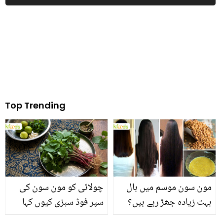
دل چھو لیے
کا دکھ بھرا ماضی
Top Trending
مون سون موسم میں بال
چولائی کو مون سون کی
بہت زیادہ جھڑ رہے ہیں؟
سپر فوڈ سبزی کیوں کہا
جانیں بالوں کو مضبوط
جاتا ہے؟ جانیں وٹامنز،