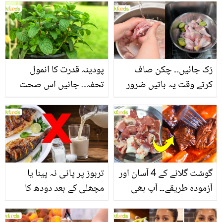
بنانے کے چند قدرتی طریقے
منرلز اور اینٹی آکسیڈنٹس
سے بھرپور اس سبزی کے
فائدے
رُک جائیں۔۔ چکن صاف
پودینہ قدرت کا انمول
کرتے وقت یہ باتیں ضرور
تحفہ۔۔ جانیں اس صحت
یاد رکھیں
بخش پتوں کے 10 حیرت
انگیز طبی فوائد
گوشت گلانے کے 4 آسان اور
تربوز پر پانی نہ پینا یا
آزمودہ طریقے۔۔ آپ بھی
مچھلی کے بعد دودھ کا
جانیں انٹرنیشنل شیف کے
استعمال۔۔ جانیں کھانوں
بتائے راز
سے متعلق غلط فہمیوں کی