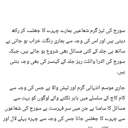
سورج کی تیز گرم شعاعیں ہمارے چہرے کا جھلسہ کر رکھ
دیتی ہیں اور اس کی وجہ سے ہماری رنگت خراب ہو جاتی ہے
ساتھ ہی جلد کے کئی مسائل بھی شروع ہو جاتے ہیں، جبکہ
سورج کی الٹرا وائلٹ ریز جلد کے کینسر کی بھی وجہ بنتی
ہیں۔
جاری موسم انتہائی گرم اور تپش والا ہے جس کی وجہ سے
کام کاج کے سلسلے میں باہر نکلنے والے لوگوں کو بہت سے
مسائل کا سامنا ہے جن میں سرِ فہرست ہے سورج کی شعاعوں
سے چہرے کا جھلس جانا جس کی وجہ سے چہرہ پہلے لال اور