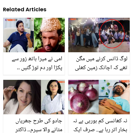
Related Articles
لوگ ڈانس کرنے میں مگن
امی نے میرا ہاتھ زور سے
تھے کہ اچانک زمین کھلی
پکڑا اور دم توڑ گئیں ۔۔
اور ۔۔ زمین کھلنے کے بعد
سعود قاسمی کے والد نے 25
آگے کیا ہوا؟ ہولناک مناظر
حج کیے مگر پاکستان سے
کی ویڈیو دیکھیں
کیوں چلے گئے تھے؟ اداکار
اپنے والدین کا آخری وقت
بتاتے ہوئے رو پڑے
نہ کھانسی کم ہورہی ہے نہ
جادو کی طرح جھریاں
بخار اتر رہا ہے.. صرف ایک
مٹانے والا سیرم۔۔ ڈاکٹر