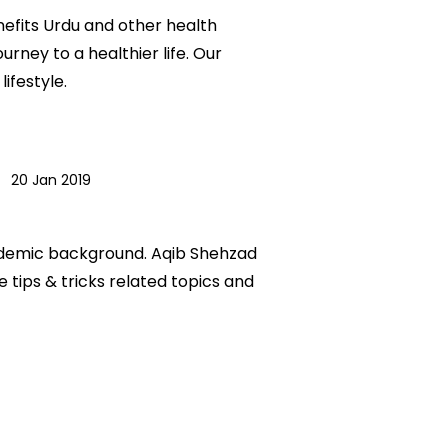
enefits Urdu and other health
urney to a healthier life. Our
ifestyle.
|
20 Jan 2019
academic background. Aqib Shehzad
e tips & tricks related topics and