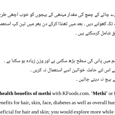
بڑے چائے کے چمچ کی مقدار میتھی کے بیجوں کو خوب اچھی طرح 
تک کھولنے دیں ۔ بعد میں ٹھنڈا کرکے دن بھر میں تین کپ استعمال
رق شامل کرسکتے ہیں ۔
میں پانی کی سطح بڑھ سکتی ہے اور وزن زیادہ ہو سکتا ہے ۔
اس لئے حاملہ خواتین اسے استعمال نہ کریں ۔
بیج نہ دیئے جائیں ۔
health benefits of methi
with KFoods.com.
'Methi'
or 
efits for hair, skin, face, diabetes as well as overall hu
eficial for hair and skin; you would explore more while r