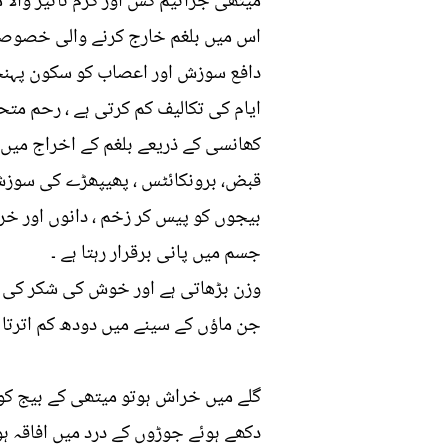
میتھی جراثیم کش اور گرم تاثیر والا 
اس میں بلغم خارج کرنے والی خصوصیا
دافع سوزش اور اعصاب کو سکون پہنچا
ایام کی تکالیف کم کرتی ہے ، رحم متحر
کھانسی کے ذریعے بلغم کے اخراج میں م
قبض، برونکائٹس ، پھیپھڑے کی سوزش ، 
بیجوں کو پیس کر زخم ، دانوں اور خر
جسم میں پانی برقرار رہتا ہے ۔
وزن بڑھاتی ہے اور خوش کی شکر کی 
جن ماؤں کے سینے میں دودھ کم اترتا ہ
گلے میں خراش ہوتو میتھی کے بیج کو پ
دکھے ہوئے جوڑوں کے درد میں افاقہ ہوت