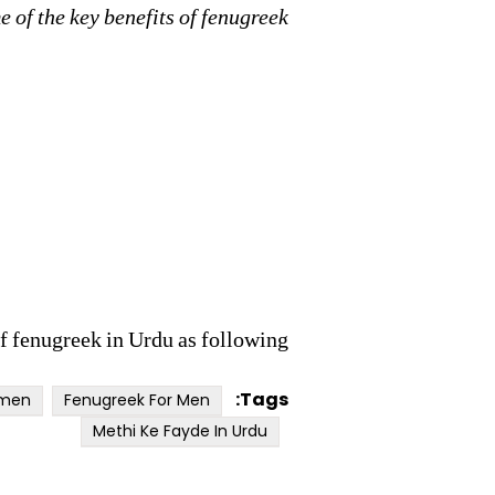
 of the key benefits of fenugreek:
f fenugreek in Urdu as following:
Tags:
omen
Fenugreek For Men
Methi Ke Fayde In Urdu