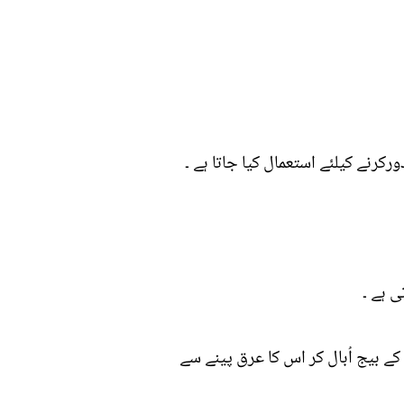
رنے کیلئے استعمال کیا جاتا ہے ۔
ی ہے ۔
ے بیج اُبال کر اس کا عرق پینے سے