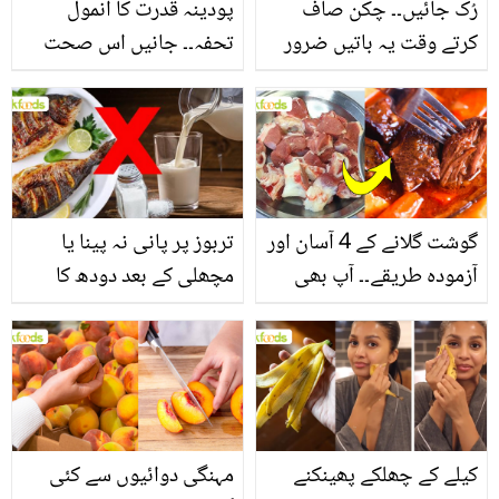
رُک جائیں۔۔ چکن صاف
پودینہ قدرت کا انمول
کرتے وقت یہ باتیں ضرور
تحفہ۔۔ جانیں اس صحت
یاد رکھیں
بخش پتوں کے 10 حیرت
انگیز طبی فوائد
گوشت گلانے کے 4 آسان اور
تربوز پر پانی نہ پینا یا
آزمودہ طریقے۔۔ آپ بھی
مچھلی کے بعد دودھ کا
جانیں انٹرنیشنل شیف کے
استعمال۔۔ جانیں کھانوں
بتائے راز
سے متعلق غلط فہمیوں کی
حقیقت کیا ہے اور افواہ
کیا؟
کیلے کے چھلکے پھینکنے
مہنگی دوائیوں سے کئی