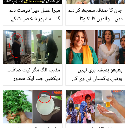
جان کا صدقہ سمجھ کر دے
میرا غسل میرا دوست دے
دیں ۔۔ والدین کا اکلوتا
گا ۔۔ مشہور شخصیات کے
حافظ قرآن بچہ بھی
وہ دوست، جو آخری وقت
ڈکیتوں نے چھین لیا، ماں
تک دوستی نبھاتے رہے
باپ کے جینے کی وجہ بھی
ختم
پھپھو ہمیشہ بری نہیں
مذہب الگ مگر نیت صاف۔۔
ہوتیں، پاکستان ٹی وی کے
دیکھیں جب ایک معذور
کچھ ڈرامے جن میں پھپھو
پاکستانی اپنے مذہبی مقام
کے کردار نے مثال قائم کر
آیا تو مسلمان نے اسے کیسے
دی
گود میں اٹھا لیا؟ ویڈیو