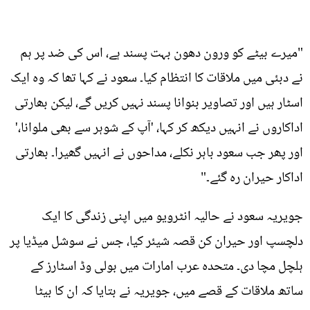
"میرے بیٹے کو ورون دھون بہت پسند ہے، اس کی ضد پر ہم
نے دبئی میں ملاقات کا انتظام کیا۔ سعود نے کہا تھا کہ وہ ایک
اسٹار ہیں اور تصاویر بنوانا پسند نہیں کریں گے، لیکن بھارتی
اداکاروں نے انہیں دیکھ کر کہا، 'آپ کے شوہر سے بھی ملوانا،'
اور پھر جب سعود باہر نکلے، مداحوں نے انہیں گھیرا۔ بھارتی
اداکار حیران رہ گئے۔"
جویریہ سعود نے حالیہ انٹرویو میں اپنی زندگی کا ایک
دلچسپ اور حیران کن قصہ شیئر کیا، جس نے سوشل میڈیا پر
ہلچل مچا دی۔ متحدہ عرب امارات میں بولی وڈ اسٹارز کے
ساتھ ملاقات کے قصے میں، جویریہ نے بتایا کہ ان کا بیٹا