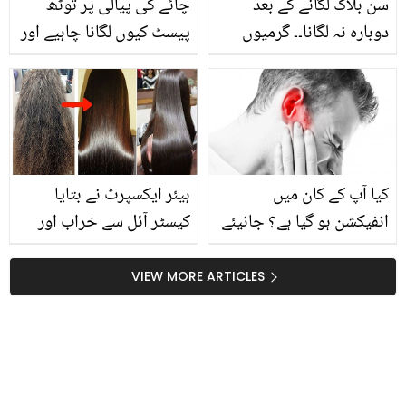
سن بلاک لگانے کے بعد
چائے کی پیالی پر توٹھ
دوبارہ نہ لگانا۔۔ گرمیوں
پیسٹ کیوں لگانا چاہیے اور
میں عام طور پر کی جانے
میتھی کی کڑواہٹ کیسے
والی وہ 5 اہم غلطیاں، جو
ختم کریں؟ آزمودہ گھریلو
آپ کی جلد کو خراب
ٹوٹکے
کرسکتی ہیں
کیا آپ کے کان میں
ہیئر ایکسپرٹ نے بتایا
انفیکشن ہو گیا ہے؟ جانیئے
کیسٹر آئل سے خراب اور
کان کا انفکشن دور کرنے کے
گھنگریالے بالوں کو بالکل
چند آسان گھریلو نسخے جو
سیدھا کرنے کا آسان طریقہ
VIEW MORE ARTICLES
دیں آپ کو کان کے درد سے
نجات