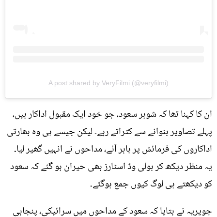
A post shared by VeryFilmi (@veryfilmi)
ان کا کہنا تھا کہ شوہر سعود، جو خود ایک مقبول اداکار ہیں،
پہلے تصاویر بنوانے سے کتراتے رہے۔ لیکن جیسے ہی وہ بھارتی
اداکاروں کی فرمائش پر باہر آئے، مداحوں نے انہیں گھیر لیا۔
یہ منظر دیکھ کر بولی وڈ اسٹارز بھی حیران ہو گئے کہ سعود
کو دیکھتے ہی لوگ کیوں جمع ہوگئے۔
جویریہ نے بتایا کہ سعود کے مداحوں میں سرائیکی، پنجابی