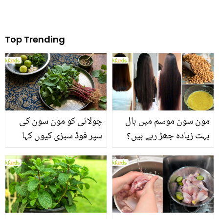
Top Trending
مون سون موسم میں بال
چولائی کو مون سون کی
بہت زیادہ جھڑ رہے ہیں؟
سپر فوڈ سبزی کیوں کہا
جانیں بالوں کو مضبوط
جاتا ہے؟ جانیں وٹامنز،
بنانے کے چند قدرتی طریقے
منرلز اور اینٹی آکسیڈنٹس
سے بھرپور اس سبزی کے
فائدے