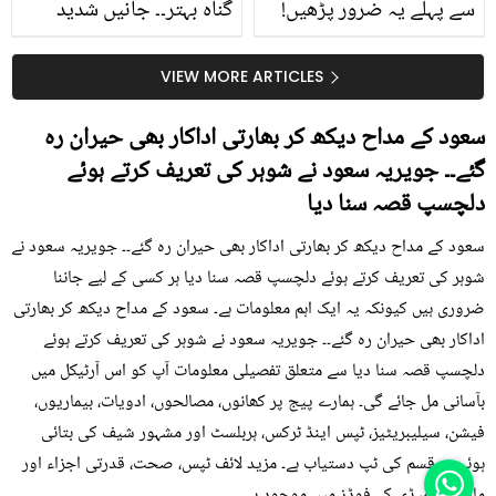
سے پہلے یہ ضرور پڑھیں!
گناہ بہتر۔۔ جانیں شدید
جلد کے 3 بڑے مسائل کا
گرمی کے موسم میں آڑو
سستا اور قدرتی حل
کیوں کھانا چاہیے؟
VIEW MORE ARTICLES
سعود کے مداح دیکھ کر بھارتی اداکار بھی حیران رہ
گئے۔۔ جویریہ سعود نے شوہر کی تعریف کرتے ہوئے
دلچسپ قصہ سنا دیا
سعود کے مداح دیکھ کر بھارتی اداکار بھی حیران رہ گئے۔۔ جویریہ سعود نے
شوہر کی تعریف کرتے ہوئے دلچسپ قصہ سنا دیا ہر کسی کے لیے جاننا
ضروری ہیں کیونکہ یہ ایک اہم معلومات ہے۔ سعود کے مداح دیکھ کر بھارتی
اداکار بھی حیران رہ گئے۔۔ جویریہ سعود نے شوہر کی تعریف کرتے ہوئے
دلچسپ قصہ سنا دیا سے متعلق تفصیلی معلومات آپ کو اس آرٹیکل میں
بآسانی مل جائے گی۔ ہمارے پیج پر کھانوں، مصالحوں، ادویات، بیماریوں،
فیشن، سیلیبریٹیز، ٹپس اینڈ ٹرکس، ہربلسٹ اور مشہور شیف کی بتائی
ہوئی ہر قسم کی ٹپ دستیاب ہے۔ مزید لائف ٹپس، صحت، قدرتی اجزاء اور
ماڈرن ریمیڈی کے فوڈز میں موجود ہے۔