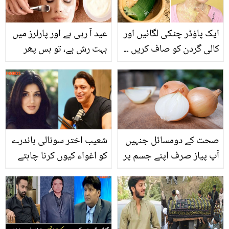
ایک پاؤڈر چٹکی لگائیں اور
عید آ رہی ہے اور پارلرز میں
کالی گردن کو صاف کریں ۔۔
بہت رش ہے، تو بس پھر
اگر آپ کی بھی گردن ایسی
گھر میں چاول کا فیشل
کالی ہوگئی ہے تو ایلوویرا
کریں اور پائیں پارلر جیسا
کے ساتھ صرف یہ چیز ڈال
نکھار بس کچھ ہی دیر میں
کر لگائیں اور رزلٹ خود
دیکھیں
صحت کے دومسائل جنہیں
شعیب اختر سونالی باندرے
آپ پیاز صرف اپنے جسم پر
کو اغواء کیوں کرنا چاہتے
رکھ کر ہی حل کرسکتے ہیں
تھے؟ ماضی سے جڑی
حیران کن حقیقت سامنے
آگئی، آخر دونوں میں کیا
تعلق تھا؟