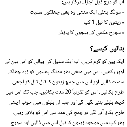
آپ کو درج ذیل اجزاء درکار ہیں:
٭ مونگ پھلی ایک مٹھی وہ بھی چھلکوں سمیت
٭ زیتون کا تیل 1 کپ
٭ سورج مکھی کے بیجوں کا پاؤڈر
بنائیں کیسے؟
ایک پین کو گرم کریں۔ اب ایک سٹیل کی پیالی کو اس پین کے
اوپر رکھیں۔ اس میں مٹھی بھر مونگ پھلیوں کو زرد چھلکے
سمیت ڈالیں اور اس میں چمچ زیتون کا تیل ڈال کر اچھی
طرح پکائیں۔ اس کو تقریباً 20 منٹ پکائیں۔ جب تک اس میں
کچھ بلبلے بننے لگیں گے اور جب ان بلبلوں میں خوب اچھی
طرح پکاؤ آنے لگے تو چمچ کی مدد سے اس کو ہلاتے رہیں۔
پھر کپ میں موجود زیتون کا تیل اس میں ڈالیں اور سورج