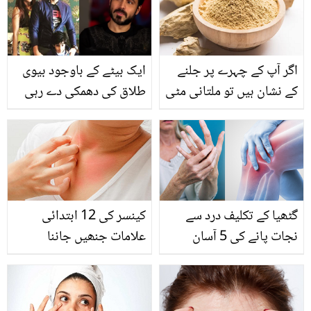
لوگوں کے تبصروں پر انہوں
نے کیا کہا؟
اگر آپ کے چہرے پر جلنے
ایک بیٹے کے باوجود بیوی
کے نشان ہیں تو ملتانی مٹی
طلاق کی دھمکی دے رہی
اور۔۔۔ کیا لگائیں کہ یہ
ہے۔۔ عمران ہاشمی کا نجی
نشانات ختم ہوجائیں ۔
زندگی سے متعلق اہم
جانیے ملتانی مٹی کے
انکشاف
کمالات
گٹھیا کے تکلیف درد سے
کینسر کی 12 ابتدائی
نجات پانے کی 5 آسان
علامات جنھیں جاننا
گھریلو ٹپس
ضروری