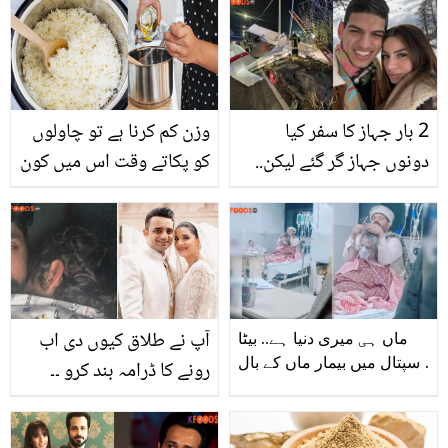
خوبصورت ہوگا؟
سوشل میڈیا پر مذاق بن
گیا! صارفین کے تنقیدی وار
2 بار جہاز کا سفر کیا
وزن کم کرنا ہے تو چاولوں
دونوں جہاز گر گئے لیکن..
کو پکاتے وقت اس میں کون
خوش نصیب جوڑے کی
سا تیل ملانا چاہیے جس
جان کیسے بچ گئی؟ حیران
سے وزن نہیں بڑھتا؟
کردینے والا واقعہ
آپ نے طلاق کیوں دی اب
ماں ہی میری دنیا ہے.. بیٹا
اسپتال میں بیمار ماں کے بال
رونے کا ڈرامہ بند کرو ۔۔
سلجھاتا رہا! دل چھو لینے
عمران اشرف نے بیٹے کے
والی ویڈیو وائرل
ساتھ تصویر شئیر کردی،