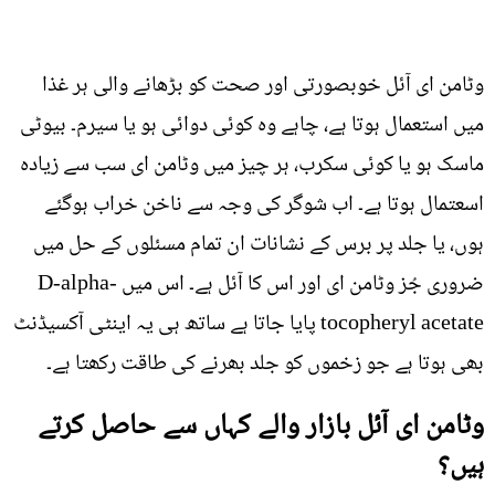
وٹامن ای آئل خوبصورتی اور صحت کو بڑھانے والی ہر غذا
میں استعمال ہوتا ہے، چاہے وہ کوئی دوائی ہو یا سیرم۔ بیوٹی
ماسک ہو یا کوئی سکرب، ہر چیز میں وٹامن ای سب سے زیادہ
اسعتمال ہوتا ہے۔ اب شوگر کی وجہ سے ناخن خراب ہوگئے
ہوں، یا جلد پر برس کے نشانات ان تمام مسئلوں کے حل میں
ضروری جُز وٹامن ای اور اس کا آئل ہے۔ اس میں D-alpha-
tocopheryl acetate پایا جاتا ہے ساتھ ہی یہ اینٹی آکسیڈنٹ
بھی ہوتا ہے جو زخموں کو جلد بھرنے کی طاقت رکھتا ہے۔
وٹامن ای آئل بازار والے کہاں سے حاصل کرتے
ہیں؟