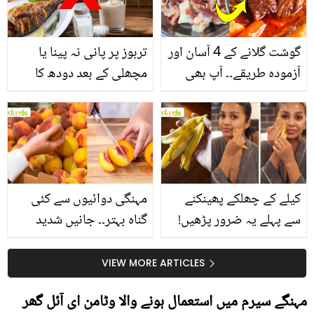
گوشت گلانے کے 4 آسان اور
تربوز پر پانی نہ پینا یا
آزمودہ طریقے۔۔ آپ بھی
مچھلی کے بعد دودھ کا
جانیں انٹرنیشنل شیف کے
استعمال۔۔ جانیں کھانوں
بتائے راز
سے متعلق غلط فہمیوں کی
حقیقت کیا ہے اور افواہ
کیا؟
کیلے کے چھلکے پھینکنے
مہنگی دوائیوں سے کئی
سے پہلے یہ ضرور پڑھیں!
گناہ بہتر۔۔ جانیں شدید
جلد کے 3 بڑے مسائل کا
گرمی کے موسم میں آڑو
سستا اور قدرتی حل
کیوں کھانا چاہیے؟
VIEW MORE ARTICLES
مہنگے سیرم میں استعمال ہونے والا وٹامن ای آئل گھر