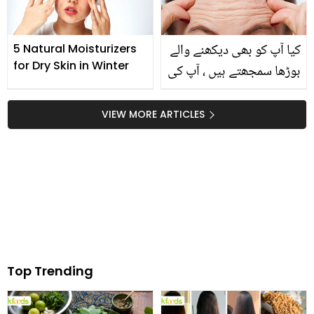
کیا آپ کو بھی دیکھنے والے
5 Natural Moisturizers
for Dry Skin in Winter
بوڑھا سمجھتے ہیں ، آپ کی
پیشانی آپ کی عمر کا راز
کھول دیتی ہے، جانیے اس
VIEW MORE ARTICLES
کی جھریاں دور کرنےکا
طریقہ
Top Trending