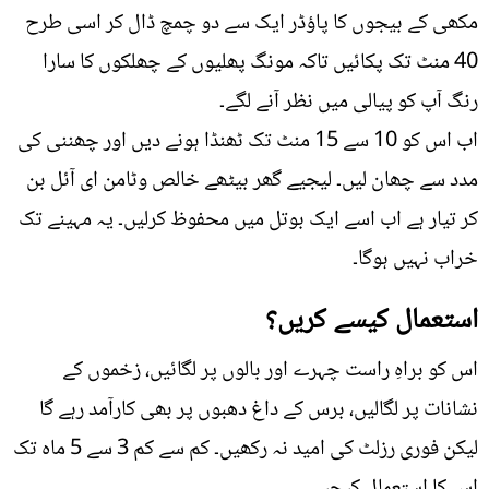
مکھی کے بیجوں کا پاؤڈر ایک سے دو چمچ ڈال کر اسی طرح
40 منٹ تک پکائیں تاکہ مونگ پھلیوں کے چھلکوں کا سارا
رنگ آپ کو پیالی میں نظر آنے لگے۔
اب اس کو 10 سے 15 منٹ تک ٹھنڈا ہونے دیں اور چھننی کی
مدد سے چھان لیں۔ لیجیے گھر بیٹھے خالص وٹامن ای آئل بن
کر تیار ہے اب اسے ایک بوتل میں محفوظ کرلیں۔ یہ مہینے تک
خراب نہیں ہوگا۔
استعمال کیسے کریں؟
اس کو براہِ راست چہرے اور بالوں پر لگائیں، زخموں کے
نشانات پر لگالیں، برس کے داغ دھبوں پر بھی کارآمد رہے گا
لیکن فوری رزلٹ کی امید نہ رکھیں۔ کم سے کم 3 سے 5 ماہ تک
اس کا استعمال کیجیے۔