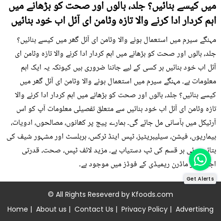
میں کیسے بنائیں؟ جلد، بالوں اور صحت کو بڑھانے میں
اہم کردار ادا کرنے والا تازہ وٹامن ای آئل اب خود بنائیں
مہنگے سیرم میں استعمال ہونے والا وٹامن ای آئل گھر میں کیسے بنائیں؟
جلد، بالوں اور صحت کو بڑھانے میں اہم کردار ادا کرنے والا تازہ وٹامن ای
آئل اب خود بنائیں ہر کسی کے لیے جاننا ضروری ہیں کیونکہ یہ ایک اہم
معلومات ہے۔ مہنگے سیرم میں استعمال ہونے والا وٹامن ای آئل گھر میں
کیسے بنائیں؟ جلد، بالوں اور صحت کو بڑھانے میں اہم کردار ادا کرنے والا
تازہ وٹامن ای آئل اب خود بنائیں سے متعلق تفصیلی معلومات آپ کو اس
آرٹیکل میں بآسانی مل جائے گی۔ ہمارے پیج پر کھانوں، مصالحوں، ادویات،
بیماریوں، فیشن، سیلیبریٹیز، ٹپس اینڈ ٹرکس، ہربلسٹ اور مشہور شیف کی
بتائی ہوئی ہر قسم کی ٹپ دستیاب ہے۔ مزید لائف ٹپس، صحت، قدرتی
اجزاء اور ماڈرن ریمیڈی کے فوڈز میں موجود ہے۔
Get Alerts
© All Rights Reseverd by
Kfoods.com
Home
|
About us
|
Contact Us
|
Privacy Policy
|
Advertising