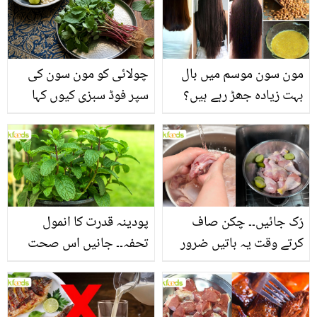
مون سون موسم میں بال
چولائی کو مون سون کی
بہت زیادہ جھڑ رہے ہیں؟
سپر فوڈ سبزی کیوں کہا
جانیں بالوں کو مضبوط
جاتا ہے؟ جانیں وٹامنز،
بنانے کے چند قدرتی طریقے
منرلز اور اینٹی آکسیڈنٹس
سے بھرپور اس سبزی کے
فائدے
رُک جائیں۔۔ چکن صاف
پودینہ قدرت کا انمول
کرتے وقت یہ باتیں ضرور
تحفہ۔۔ جانیں اس صحت
یاد رکھیں
بخش پتوں کے 10 حیرت
انگیز طبی فوائد