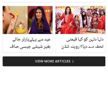
نتاشا علی کے شوہر کیا کام
گھر کی بنی آلو بخارے کی
کرتے ہیں؟ نجی زندگی سے
چٹنی پیش کریں اور سب
متعلق دلچسپ باتیں
کا دل جیت لیں
دلہا دلہن کو کیا قیمتی
عید سے پہلےپارلر جائے
تحفہ دے دیا؟ روینہ ٹنڈن
بغیر شیشے جیسی صاف
کی اجتماعی شادی میں
اور چمکدار جلد۔۔ جانیں
شرکت، وائرل ویڈیو نے
ڈاکٹر بلقیس کا گھر میں
VIEW MORE ARTICLES
صارفین کے دل جیت لیئے
موجود چیزوں سے بنایا ہوا
فیس ماسک