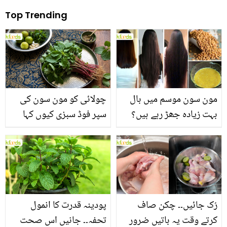
Top Trending
مون سون موسم میں بال
چولائی کو مون سون کی
بہت زیادہ جھڑ رہے ہیں؟
سپر فوڈ سبزی کیوں کہا
جانیں بالوں کو مضبوط
جاتا ہے؟ جانیں وٹامنز،
بنانے کے چند قدرتی طریقے
منرلز اور اینٹی آکسیڈنٹس
سے بھرپور اس سبزی کے
فائدے
رُک جائیں۔۔ چکن صاف
پودینہ قدرت کا انمول
کرتے وقت یہ باتیں ضرور
تحفہ۔۔ جانیں اس صحت