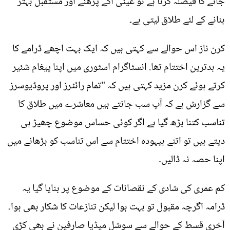
جانے کا فیصلہ کرتا ہے تو عینی آگے پڑھنے اور مستقبل بہتر
بنانے کے لئے طلاق لیتی ہے۔
کرن ناز اس حوالے سے کہتی ہیں کہ ایک بہت اچھے ڈرامے کا
یہ بدترین اختتام تھا. انسٹاگرام اسٹوری میں اپنا پیغام شئیر
کرتے ہوئے کرن مزید کہتی ہیں کہ "تمام رائٹرز اور پروڈیوسرز
سے گزارش ہے کہ آپ سب جانتے ہیں معاشرے میں طلاق کا
تناسب کتنا بڑھ گیا ہے اگر کوئی حساس موضوع چھیڑ ہی
دیتے ہیں تو اتنے بیہودہ اختتام سے اس تناسب کو بڑھانے میں
اپنا حصہ نہ ڈالیں۔
کم عمری کی شادی کے نقصانات کے موضوع پر بنایا گیا یہ
ڈرامہ اگرچہ مقبول تو بہت ہوا لیکن تنازعات کا شکار بھی ہوا۔
آخری قسط کے حوالے سے سوشل میڈیا صارفین نے بھی کڑی