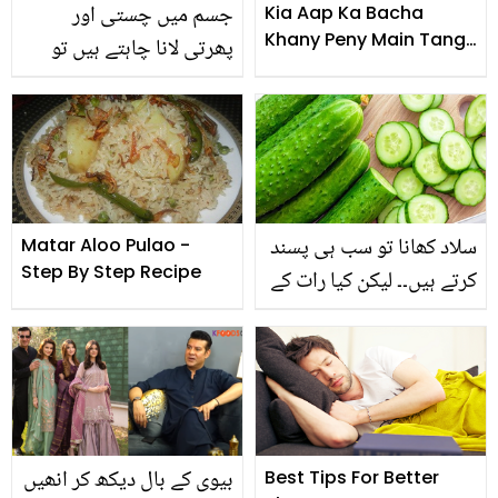
جسم میں چستی اور
Kia Aap Ka Bacha
Khany Peny Main Tang
پھرتی لانا چاہتے ہیں تو
Krta Hai
جانیے کہ پودینے سے آپ
کس طرح اپنے آپ کو فعال
اور متحرک رکھ سکتے ہیں؟
سلاد کھانا تو سب ہی پسند
Matar Aloo Pulao -
Step By Step Recipe
کرتے ہیں۔۔ لیکن کیا رات کے
وقت کھیرا کھانا فائدہ مند
ہے؟
بیوی کے بال دیکھ کر انھیں
Best Tips For Better