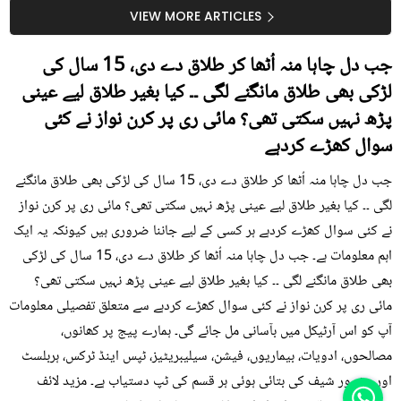
سستا اور قدرتی حل
کیوں کھانا چاہیے؟
VIEW MORE ARTICLES
جب دل چاہا منہ اُٹھا کر طلاق دے دی، 15 سال کی
لڑکی بھی طلاق مانگنے لگی ۔۔ کیا بغیر طلاق لیے عینی
پڑھ نہیں سکتی تھی؟ مائی ری پر کرن نواز نے کئی
سوال کھڑے کردہے
جب دل چاہا منہ اُٹھا کر طلاق دے دی، 15 سال کی لڑکی بھی طلاق مانگنے
لگی ۔۔ کیا بغیر طلاق لیے عینی پڑھ نہیں سکتی تھی؟ مائی ری پر کرن نواز
نے کئی سوال کھڑے کردہے ہر کسی کے لیے جاننا ضروری ہیں کیونکہ یہ ایک
اہم معلومات ہے۔ جب دل چاہا منہ اُٹھا کر طلاق دے دی، 15 سال کی لڑکی
بھی طلاق مانگنے لگی ۔۔ کیا بغیر طلاق لیے عینی پڑھ نہیں سکتی تھی؟
مائی ری پر کرن نواز نے کئی سوال کھڑے کردہے سے متعلق تفصیلی معلومات
آپ کو اس آرٹیکل میں بآسانی مل جائے گی۔ ہمارے پیج پر کھانوں،
مصالحوں، ادویات، بیماریوں، فیشن، سیلیبریٹیز، ٹپس اینڈ ٹرکس، ہربلسٹ
اور مشہور شیف کی بتائی ہوئی ہر قسم کی ٹپ دستیاب ہے۔ مزید لائف