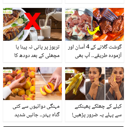
یاد رکھیں
بخش پتوں کے 10 حیرت
انگیز طبی فوائد
گوشت گلانے کے 4 آسان اور
تربوز پر پانی نہ پینا یا
آزمودہ طریقے۔۔ آپ بھی
مچھلی کے بعد دودھ کا
جانیں انٹرنیشنل شیف کے
استعمال۔۔ جانیں کھانوں
بتائے راز
سے متعلق غلط فہمیوں کی
حقیقت کیا ہے اور افواہ
کیا؟
کیلے کے چھلکے پھینکنے
مہنگی دوائیوں سے کئی
سے پہلے یہ ضرور پڑھیں!
گناہ بہتر۔۔ جانیں شدید
جلد کے 3 بڑے مسائل کا
گرمی کے موسم میں آڑو