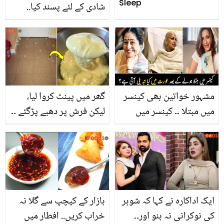
Sleep
شادی کے لئے پسند کیا..
معمر رانا اور ان کی اہلیہ کے
ساتھ نجی زندگی سے
متعلق دلچسپ باتیں
مشہور خواتین بھی کینسر
گھر میں پینٹ کروا لیا،
میں مبتلا ۔۔ کینسر میں
لیکن فرش پر دھبے پڑگئے ۔۔
مبتلا ہونے والی خواتین
جانیں مایونیز سے رنگ
میں کیا تبدیلیاں آتی ہیں؟
صاف کرنے کا آسان طریقہ
ایک اداکارہ نے کہا کہ شوہر
بازار کے کیچپ سے گلا نہ
کی نوکرانی نہ بنو اور۔۔
خراب کریں.. افطار میں