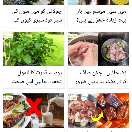
مون سون موسم میں بال
چولائی کو مون سون کی
بہت زیادہ جھڑ رہے ہیں؟
سپر فوڈ سبزی کیوں کہا
جانیں بالوں کو مضبوط
جاتا ہے؟ جانیں وٹامنز،
بنانے کے چند قدرتی طریقے
منرلز اور اینٹی آکسیڈنٹس
سے بھرپور اس سبزی کے
فائدے
رُک جائیں۔۔ چکن صاف
پودینہ قدرت کا انمول
کرتے وقت یہ باتیں ضرور
تحفہ۔۔ جانیں اس صحت
یاد رکھیں
بخش پتوں کے 10 حیرت
انگیز طبی فوائد