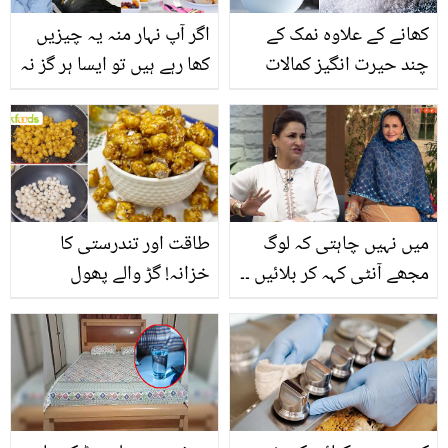
کھانے کے علاوہ نمک کے
اگر آپ نہار منہ یہ چیزیں
چند حیرت انگیز کمالات
کھا رہے ہیں تو ایسا ہر گز نہ
کریں کیونکہ ۔۔ وہ 5 چیزیں
کونسی ہیں جو ڈاکٹرز نہار
منہ کھانے سے منع کرتے
ہیں؟
میں نہیں چاہتی کہ لوگ
طاقت اور تندرستی کا
مجھے آنٹی کہہ کر بلائیں ۔۔
خزانہ! گڑ والے پھول
صبا فیصل کو جب کوئی
مکھانے کیسے بنائیں؟ جو
آنٹی کہے تو انہیں کیسا
کھانے میں مزیدار بھی اور
محسوس ہوتا ہے؟ انکشاف
سردی کا علاج بھی
کردیا