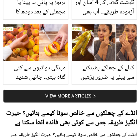
گوشت گلانے کے 4 آسان اور
تربوز پر پانی نہ پینا یا
آزمودہ طریقے۔۔ آپ بھی
مچھلی کے بعد دودھ کا
جانیں انٹرنیشنل شیف کے
استعمال۔۔ جانیں کھانوں
بتائے راز
سے متعلق غلط فہمیوں کی
حقیقت کیا ہے اور افواہ
کیا؟
کیلے کے چھلکے پھینکنے
مہنگی دوائیوں سے کئی
سے پہلے یہ ضرور پڑھیں!
گناہ بہتر۔۔ جانیں شدید
جلد کے 3 بڑے مسائل کا
گرمی کے موسم میں آڑو
سستا اور قدرتی حل
کیوں کھانا چاہیے؟
VIEW MORE ARTICLES
انڈے کے چھلکوں سے خالص سونا کیسے بنائیں؟ حیرت
انگیز طریقہ جس سے کوئی بھی فائدہ اٹھا سکتا ہے
انڈے کے چھلکوں سے خالص سونا کیسے بنائیں؟ حیرت انگیز طریقہ جس