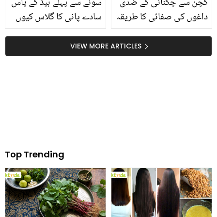
کچن سے چکنائی کے ضدی
سونے سے پہلے بیڈ کے پاس
داغوں کی صفائی کا طریقہ
سادے پانی کا گلاس کیوں
رکھنا چاہیے؟ عام سی
عادت کا ایسا فائدہ جسے
VIEW MORE ARTICLES
جان کر آپ بھی روز یہ کام
کرنے پر مجبور ہوجائیں گے
Top Trending