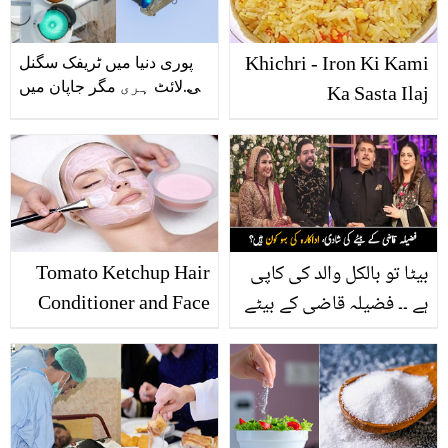
Khichri - Iron Ki Kami
پوری دنیا میں ٹریفک سگنل
کی لائٹ ہری مگر جاپان میں
Ka Sasta Ilaj
نیلی کیوں ہوتی ہے؟
دلچسپ معلومات
بیٹا تو بالکل والد کی کاپی
Tomato Ketchup Hair
ہے ۔۔ فضیلہ قاضی کے بیٹے
Conditioner and Face
کی شادی کی ویڈیو وائرل،
Mask
اداکارہ کی بہو کیا کرتی
ہیں؟