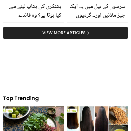
سرسوں کے تیل میں یہ ایک
پھٹکری کی بھاپ لینے سے
چیز ملائیں اور۔۔ گرمیوں
کیا ہوتا ہے؟ وہ فائدے
میں مچھروں کو بھگانے کا
جنھیں جان کر آپ بھی
ایسا طریقہ کہ 5 سال تک
ایسا ضرور کریں گے
VIEW MORE ARTICLES
مچھر گھر میں نہیں آئیں
گے
Top Trending