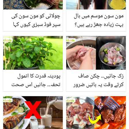
مون سون موسم میں بال
چولائی کو مون سون کی
بہت زیادہ جھڑ رہے ہیں؟
سپر فوڈ سبزی کیوں کہا
جانیں بالوں کو مضبوط
جاتا ہے؟ جانیں وٹامنز،
بنانے کے چند قدرتی طریقے
منرلز اور اینٹی آکسیڈنٹس
سے بھرپور اس سبزی کے
فائدے
رُک جائیں۔۔ چکن صاف
پودینہ قدرت کا انمول
کرتے وقت یہ باتیں ضرور
تحفہ۔۔ جانیں اس صحت
یاد رکھیں
بخش پتوں کے 10 حیرت
انگیز طبی فوائد