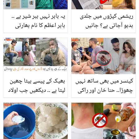
برائیڈل ابٹن
ریشمی کپڑوں میں جلدی
یہ بابر نہیں ببر شیر ہے ۔۔
بدبو آجاتی ہے؟ جانیں
بابر اعظم کا نام بھارتی
کپڑوں کی بدبو دور کی
کتابوں میں لکھ دیا، انڈین
ایسی ٹپ، جس سے آپ کا
فینز بھڑک اُٹھے
سرف بھی بچے اور کپڑے
بھی مہکیں
کینسر میں بھی ساتھ نہیں
بھیک کے پیسے بیٹا چھین
چھوڑا۔۔ حنا خان اور راکی
لیتا ہے ۔۔ دیکھیں جب اولاد
جیسوال نے شادی کر لی!
نے معذور ڈاکٹر باپ کو بے
اداکارہ نے تصویریں شیئر
سہارا چھوڑا تو کیسے ان
کر دی
کے شاگردوں نے انہیں نئی
زندگی دی، ویڈیو