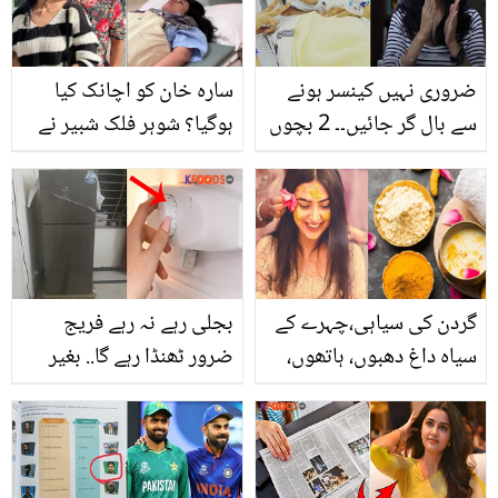
ضروری نہیں کینسر ہونے
سارہ خان کو اچانک کیا
سے بال گر جائیں۔۔ 2 بچوں
ہوگیا؟ شوہر فلک شبیر نے
کے ساتھ کیمو تھیراپی
ہسپتال کی تصویر شیئر
کراوانا بہت مشکل تھا!
کردی، مداح پریشان
بریسٹ کینسر کی جنگ
لڑنے والی اداکارہ کی کہانی
گردن کی سیاہی،چہرے کے
بجلی رہے نہ رہے فریج
سیاہ داغ دھبوں، ہاتھوں،
ضرور ٹھنڈا رہے گا.. بغیر
اور جسم کے کسی بھی
بجلی کے فریج کو اندر سے
حصے کی کھوئی ہوئی
ٹھنڈا رکھنے کے چند طریقے
رنگت دوبارہ نکھارنے کے لئے
ڈاکٹر اُم راحیل کا آسان