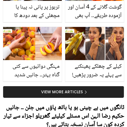
گوشت گلانے کے 4 آسان اور
تربوز پر پانی نہ پینا یا
آزمودہ طریقے۔۔ آپ بھی
مچھلی کے بعد دودھ کا
جانیں انٹرنیشنل شیف کے
استعمال۔۔ جانیں کھانوں
بتائے راز
سے متعلق غلط فہمیوں کی
حقیقت کیا ہے اور افواہ
کیا؟
کیلے کے چھلکے پھینکنے
مہنگی دوائیوں سے کئی
سے پہلے یہ ضرور پڑھیں!
گناہ بہتر۔۔ جانیں شدید
جلد کے 3 بڑے مسائل کا
گرمی کے موسم میں آڑو
سستا اور قدرتی حل
کیوں کھانا چاہیے؟
VIEW MORE ARTICLES
ٹانگوں میں بے چینی ہو یا ہاتھ پاؤں میں جلن ۔۔ جانیں
حکیم رضا الہیٰ اس مسئلے کیلیئے گھریلو اجزاء سے تیار
کردہ کون سا آسان نسخہ بتاتے ہیں؟