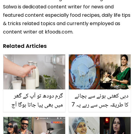
Salwa is dedicated content writer for news and
featured content especially food recipes, daily life tips
& tricks related topics and currently employed as
content writer at kfoods.com.
Related Articles
دہی کھٹی ہونے سے بچانے
گرم دودھ تو آپ کے گھر
کا طریقہ جس سے رہے یہ 7
میں بھی پیا جاتا ہوگا آج
دن تک میٹھی، جانیں زبیدہ
جانئے ٹھنڈے دودھ کے
آپا کا بہترین ٹوٹکا
کچھ حیران کن فائدے