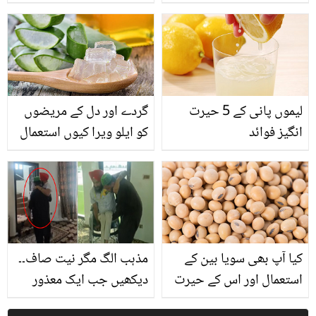
انگیز انکشافات
سے کون سی تکلیفوں سے
بچا جاسکتا ہے؟
لیموں پانی کے 5 حیرت
گردے اور دل کے مریضوں
انگیز فوائد
کو ایلو ویرا کیوں استعمال
نہیں کرنا چاہیے؟ وجہ جان
کر آپ بھی یہ غلطی نہیں
کریں گے
کیا آپ بھی سویا بین کے
مذہب الگ مگر نیت صاف۔۔
استعمال اور اس کے حیرت
دیکھیں جب ایک معذور
انگیز فوائد سے ناواقف
پاکستانی اپنے مذہبی مقام