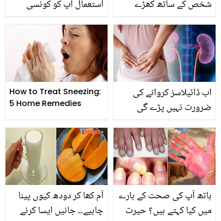
شخص کے ساتھ کھڑے
استعمال آپ کو کونسی
عبادت میں روتے آدمی کو
بیماری سے بچاتا ہے؟
ٹشو پیپر دینے کی جذبات
جانیئے ہلدی کے کرشماتی
سے بھرپور ویڈیو
فوائد ۔۔۔۔
اب ڈائیلاسز کروانے کی
How to Treat Sneezing:
5 Home Remedies
ضرورت نہیں پڑے گی
کیونکہ۔۔۔ گردوں کو
مضبوط بنانے اور ان کو
واش کرنے کی آسان گھریلو
ٹپس جانیں اور خود کو فٹ
رکھیں
ہاتھ آپ کی صحت کے بارے
آم کھا کر دودھ کیوں پینا
میں کیا کہتے ہیں؟ حیرت
چاہیے۔۔ جانیں ایسا کرنے