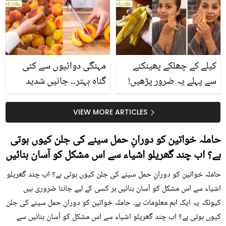
بتائے راز
سے متعلق غلط فہمیوں کی
حقیقت کیا ہے اور افواہ
کیا؟
کیلے کے چھلکے پھینکنے
مہنگی دوائیوں سے کئی
سے پہلے یہ ضرور پڑھیں!
گناہ بہتر۔۔ جانیں شدید
جلد کے 3 بڑے مسائل کا
گرمی کے موسم میں آڑو
سستا اور قدرتی حل
کیوں کھانا چاہیے؟
VIEW MORE ARTICLES
حاملہ خواتین کو دورانِ حمل سینے کی جلن کیوں ہوتی
ہے؟ اب چند گھریلو اشیاء سے اس مشکل کو آسان بنائیں
حاملہ خواتین کو دورانِ حمل سینے کی جلن کیوں ہوتی ہے؟ اب چند گھریلو
اشیاء سے اس مشکل کو آسان بنائیں ہر کسی کے لیے جاننا ضروری ہیں
کیونکہ یہ ایک اہم معلومات ہے۔ حاملہ خواتین کو دورانِ حمل سینے کی جلن
کیوں ہوتی ہے؟ اب چند گھریلو اشیاء سے اس مشکل کو آسان بنائیں سے