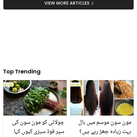
ہیں؟ جانیں اس میں چھپے
آیا تو مسلمان نے اسے کیسے
VIEW MORE ARTICLES
صحت کے ڈھیروں راز تاکہ
گود میں اٹھا لیا؟ ویڈیو
آپ بھی کریں اس کا
استعمال
Top Trending
مون سون موسم میں بال
چولائی کو مون سون کی
بہت زیادہ جھڑ رہے ہیں؟
سپر فوڈ سبزی کیوں کہا