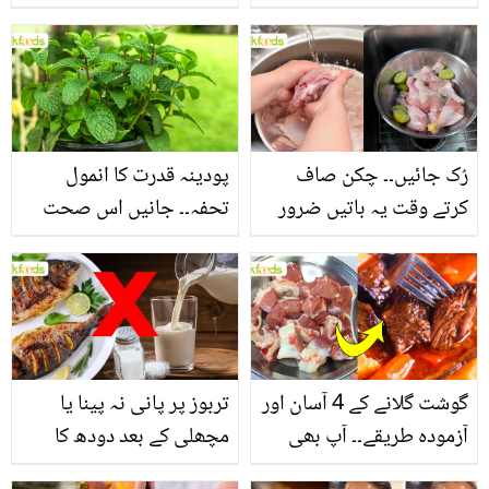
جانیں بالوں کو مضبوط
جاتا ہے؟ جانیں وٹامنز،
بنانے کے چند قدرتی طریقے
منرلز اور اینٹی آکسیڈنٹس
سے بھرپور اس سبزی کے
فائدے
رُک جائیں۔۔ چکن صاف
پودینہ قدرت کا انمول
کرتے وقت یہ باتیں ضرور
تحفہ۔۔ جانیں اس صحت
یاد رکھیں
بخش پتوں کے 10 حیرت
انگیز طبی فوائد
گوشت گلانے کے 4 آسان اور
تربوز پر پانی نہ پینا یا
آزمودہ طریقے۔۔ آپ بھی
مچھلی کے بعد دودھ کا
جانیں انٹرنیشنل شیف کے
استعمال۔۔ جانیں کھانوں