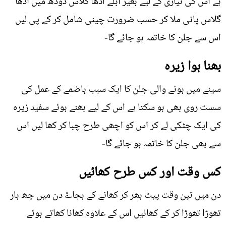
ہے اس کی تیاری کے لیے بغیر ابلے آدھا گلاس دودھ میں آدھا
گلاس پانی ملا کر حسب ضرورت چینی شامل کر کے پی لیں
اس سے جلن کا خاتمہ ہو جائے گا-
بھنا ہوا زيرہ
سینے میں ہونے والی جلن کا ایک سبب ہاضمے کے عمل کی
سست روی بھی ہو سکتا ہے اس کے لیے بھنے ہوئے سفید زيرہ
کی ایک چٹکی لے کر اس کو اچھی طرح چبا کر کھا لیں اس
سے بھی جلن کا خاتمہ ہو جائے گا-
کس وقت اور کس طرح کھائيں
دن میں تین وقت پیٹ بھر کر کھانے کے بجاۓ دن میں چھ بار
تھوڑا تھوڑا کر کے کھائيں اس کے علاوہ کھانا کھاتے ہوئے