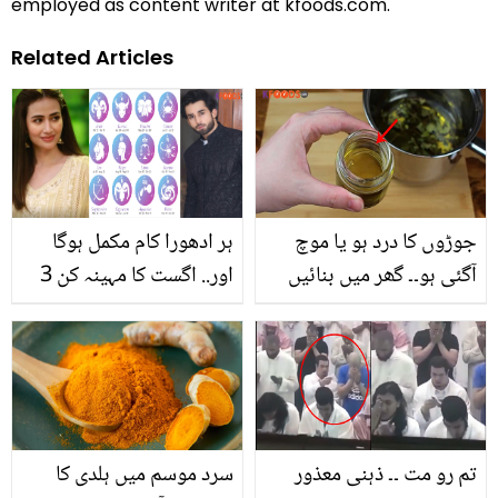
employed as content writer at kfoods.com.
Related Articles
جوڑوں کا درد ہو یا موچ
ہر ادھورا کام مکمل ہوگا
آگئی ہو۔۔ گھر میں بنائیں
اور.. اگست کا مہینہ کن 3
صرف 3 چیزوں سے ایسا
ستاروں کے لئے خوش
زبردست تیل، جو ہڈیوں اور
قسمت ثابت ہوگا؟
مسلز کے درد میں دے فوری
راحت
تم رو مت ۔۔ ذہنی معذور
سرد موسم میں ہلدی کا