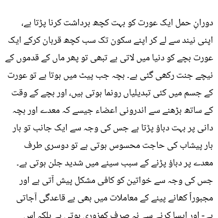
دورانِ حمل ایک عورت کو بہت کچھ برداشت کرنا پڑتا ہے،
اپنی نیند سے لے کر اپنے سکون تک سب کچھ قربان کرکے ایک
عورت بچے کو دنیا میں لاتی ہے تبھی تو پھر ماں کے قدموں کے
نیچے جنت رکھی گئی ہے۔ بچہ جب پیٹ میں ہوتا ہے تو عورت
کے جسم میں کئی تبدیلیاں رونما ہوتی ہیں، اور بچے کے وقت
کے ساتھ بڑھنے سے اندرونی اعضاء جیسے کہ معدے اور بچہ
دانی پر بہت دباؤ پڑتا ہے جس کی وجہ سے ایک جانب تو بار
بار پیشاب کی حاجت محسوس ہوتی ہے تو دوسری طرف
معدے پر دباؤ پڑنے کے سبب سینے میں شدید جلن ہوتی ہے۔
جس کی وجہ سے خواتین کو کافی مشکل پیش آتی ہے اور
مجبوراً کھانے پینے کے معاملات میں بھی بے قاعدگی آجاتی
ہے- اور ایسا کرنے سے نہ صرف کمزوری ہوتی ہے بلکہ اس