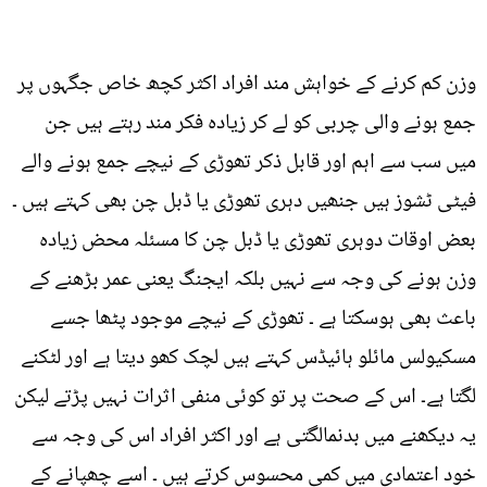
وزن کم کرنے کے خواہش مند افراد اکثر کچھ خاص جگہوں پر
جمع ہونے والی چربی کو لے کر زیادہ فکر مند رہتے ہیں جن
میں سب سے اہم اور قابل ذکر تھوڑی کے نیچے جمع ہونے والے
فیٹی ٹشوز ہیں جنھیں دہری تھوڑی یا ڈبل چن بھی کہتے ہیں ۔
بعض اوقات دوہری تھوڑی یا ڈبل چن کا مسئلہ محض زیادہ
وزن ہونے کی وجہ سے نہیں بلکہ ایجنگ یعنی عمر بڑھنے کے
باعث بھی ہوسکتا ہے ۔ تھوڑی کے نیچے موجود پٹھا جسے
مسکیولس مائلو ہائیڈس کہتے ہیں لچک کھو دیتا ہے اور لٹکنے
لگتا ہے۔ اس کے صحت پر تو کوئی منفی اثرات نہیں پڑتے لیکن
یہ دیکھنے میں بدنمالگتی ہے اور اکثر افراد اس کی وجہ سے
خود اعتمادی میں کمی محسوس کرتے ہیں ۔ اسے چھپانے کے