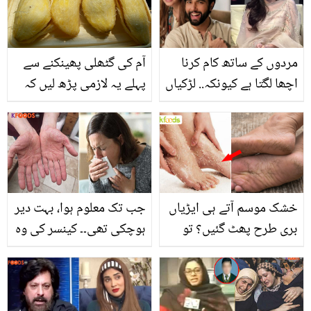
کون سے ہیں؟ بنانے کا
جائے؟ آسان طریقہ جو
طریقہ جان لیں
ہمیشہ کام آئے
مردوں کے ساتھ کام کرنا
آم کی گٹھلی پھینکنے سے
اچھا لگتا ہے کیونکہ.. لڑکیاں
پہلے یہ لازمی پڑھ لیں کہ
مجھے ڈراموں سے نکلوا
یہ آپ کے لیے کس طرح
دیتی ہیں؟ نوال سعید نے
فائدہ مند ثابت ہوسکتی
اداکاراؤں کے پول کھول
ہے؟
دیے
خشک موسم آتے ہی ایڑیاں
جب تک معلوم ہوا، بہت دیر
بری طرح پھٹ گئیں؟ تو
ہوچکی تھی۔۔ کینسر کی وہ
جانیں چند منٹوں میں اسے
عام علامات کون سی ہیں
چینی کی مدد سے دوبارہ
جن کا وقت پر پتہ چلنا آپ
نرم و ملائم کرنے کا طریقہ
کی جان بچا سکتا ہے؟