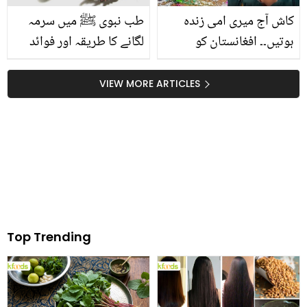
کاش آج میری امی زندہ
طب نبوی ﷺ میں سرمہ
ہوتیں۔۔ افغانستان کو
لگانے کا طریقہ اور فوائد
شکست دینے کے بعد نسیم
نیز جانیں آنکھوں کی
شاہ والدہ کو یاد کر کے
صحت کے لیے کونسا سُرمہ
VIEW MORE ARTICLES
جذباتی ہوگئے! ویڈیو وائرل
زیادہ بہتر ہے
Top Trending