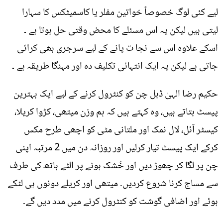
لیے کئی لوگ خصوصاً خواتین مفلر یا کاسمیٹکس کا سہارا
لیتی ہیں لیکن یہ اس مسئلے کا محض وقتی حل ہوتا ہے ۔
اسکے علاوہ اس سے نجا ت پانے کے لیے سرجری بھی کرائی
جاتی ہے لیکن یہ ایک انتہائی تکلیف دہ اور مہنگا طریقہ ہے ۔
حکیم رضا الہیٰ ڈبل چن کو کنٹرول کرنے کے لیے ایک بہترین
پیسٹ بتاتے ہیں، وہ کہتے ہیں کہ ہم وزن میتھی، کڑوا کریلا،
کیسٹر آئل، لال نمک اور ملتانی مٹی کو اچھی طرح مکس
کرکے ایک پیسٹ تیار کرلیں اور روزانہ دن میں 2 مرتبہ اپنی
چن پر لگا کر چھوڑ دیں اور خُشک ہونے پر الٹے ہاتھ کی طرف
سے مساج کرنا شروع کردیں۔ میتھی اور کریلے دونوں ہی لٹکے
ہوئے اور اضافی گوشت کو کنٹرول کرنے میں مدد دیں گے۔