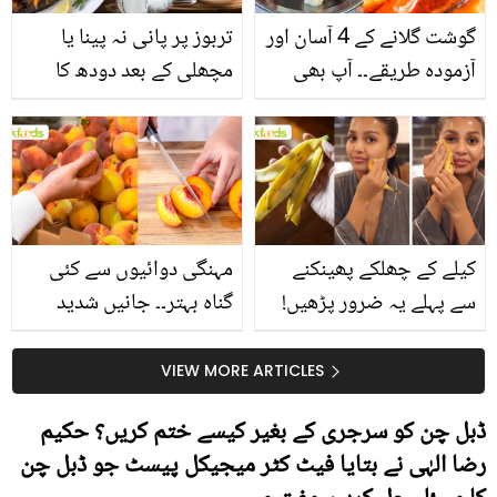
گوشت گلانے کے 4 آسان اور
تربوز پر پانی نہ پینا یا
آزمودہ طریقے۔۔ آپ بھی
مچھلی کے بعد دودھ کا
جانیں انٹرنیشنل شیف کے
استعمال۔۔ جانیں کھانوں
بتائے راز
سے متعلق غلط فہمیوں کی
حقیقت کیا ہے اور افواہ
کیا؟
کیلے کے چھلکے پھینکنے
مہنگی دوائیوں سے کئی
سے پہلے یہ ضرور پڑھیں!
گناہ بہتر۔۔ جانیں شدید
جلد کے 3 بڑے مسائل کا
گرمی کے موسم میں آڑو
سستا اور قدرتی حل
کیوں کھانا چاہیے؟
VIEW MORE ARTICLES
ڈبل چن کو سرجری کے بغیر کیسے ختم کریں؟ حکیم
رضا الہٰی نے بتایا فیٹ کٹر میجیکل پیسٹ جو ڈبل چن