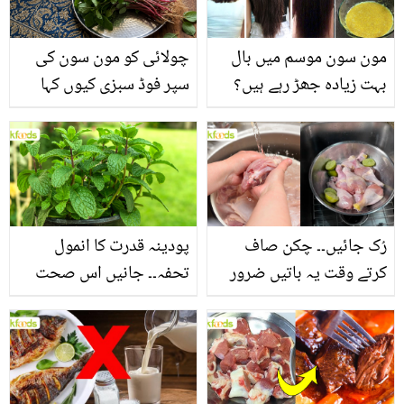
مون سون موسم میں بال
چولائی کو مون سون کی
بہت زیادہ جھڑ رہے ہیں؟
سپر فوڈ سبزی کیوں کہا
جانیں بالوں کو مضبوط
جاتا ہے؟ جانیں وٹامنز،
بنانے کے چند قدرتی طریقے
منرلز اور اینٹی آکسیڈنٹس
سے بھرپور اس سبزی کے
فائدے
رُک جائیں۔۔ چکن صاف
پودینہ قدرت کا انمول
کرتے وقت یہ باتیں ضرور
تحفہ۔۔ جانیں اس صحت
یاد رکھیں
بخش پتوں کے 10 حیرت
انگیز طبی فوائد