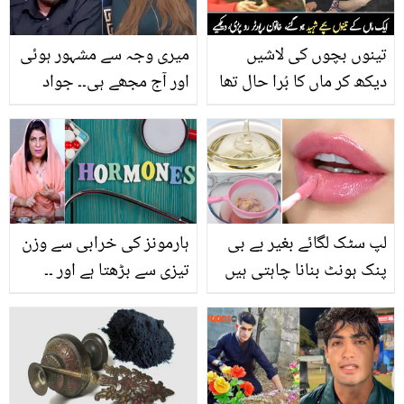
تینوں بچوں کی لاشیں
میری وجہ سے مشہور ہوئی
دیکھ کر ماں کا بُرا حال تھا
اور آج مجھے ہی۔۔ جواد
۔۔ بدقسمت رپورٹر، جس نے
احمد نے 'دھوبی' کہنے پر
اے پی ایس اسکول حملے
فضا علی کون سا پرانا وقت
کے دوران کیا دیکھا؟ سب
یاد کرادیا؟
کو رُلا دیا، دیکھیے
لپ سٹک لگائے بغیر بے بی
ہارمونز کی خرابی سے وزن
پنک ہونٹ بنانا چاہتی ہیں
تیزی سے بڑھتا ہے اور ۔۔
تو ایک چمچ گلیسرین کو
ڈاکٹر اس کا علاج کیا بتاتے
بتائے گئے طریقے سے
ہیں؟ جانیں وہ معلومات
استعمال کریں اور ہونٹوں
جو خواتین کو پتہ ہونی
کو خوبصورت بنائیں
چاہیئے