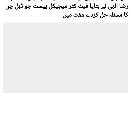
رضا الہٰی نے بتایا فیٹ کٹر میجیکل پیسٹ جو ڈبل چن
کا مسئلہ حل کردے مفت میں