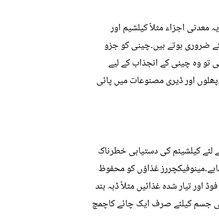
معدنی اجزاء مثلاً کیلشیم اور
ئے ضروری ہوتے ہیں۔چینی کو جزو
 تو وہ چینی کے انجذاب کے لیے
۔پھلوں اور ڈیری مصنوعات میں پائی
ے لئے کیلشیئم کی دستیابی خطرناک
تاہے۔مینوفیکچررز غذاؤں کو محفوظ
ڈ اور تیار شدہ غذائیں مثلاً ڈبہ بند
ریباً ۷۷ فیصد تک ہوتی ہے۔جبکہ انسانی جسم کیلئے صرف ایک چائے کاچمچ