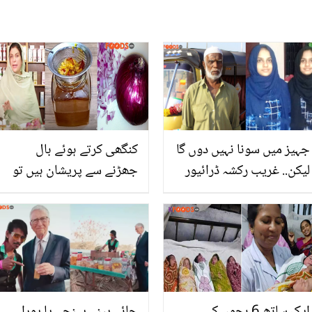
جہیز میں سونا نہیں دوں گا
کنگھی کرتے ہوئے بال
لیکن.. غریب رکشہ ڈرائیور
جھڑنے سے پریشان ہیں تو
کی کہانی جس کے ایک
یہ ٹوٹکہ آپ کے لئے۔۔ ڈاکٹر
فیصلے نے جڑواں بیٹیوں
بلقیس نے بتایا پیاز کا تیل
کی زندگی مثالی بنا دی
نکالنے کا ایسا طریقہ جو
بالوں کا جھڑنا کرے کم اور
بنائے سیاہ، گھنا ، چمکدار