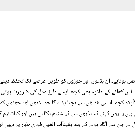
ھانچہ ہڈیوں Bones پر مشتمل ہوتاہے۔ ان ہڈیوں اور جوڑوں کو طویل عرصے تک تحف
 غذائیں کھانے کے علاوہ بھی کچھ ایسے طرز عمل کی ضرورت ہوت
لاًآپکو کچھ ایسی غذاؤں سے بچنا پڑے گا جو ہڈیوں اور جوڑوں کو
ں یا یوں کہئے کہ ہڈیوں سے کیلشئیم نکالتی ہیں اور کیلشئیم ک
ے جن سے آگاہ ہونے کے بعد یقیناًآپ انھیں فوری طور پر نہیں تو