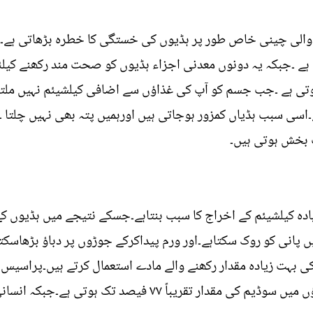
والی چینی خاص طور پر ہڈیوں کی خستگی کا خطرہ بڑھاتی ہے۔یہ 
 ہے ۔جبکہ یہ دونوں معدنی اجزاء ہڈیوں کو صحت مند رکھنے کیل
وتی ہے ۔جب جسم کو آپ کی غذاؤں سے اضافی کیلشیئم نہیں ملتی
ے۔اسی سبب ہڈیاں کمزور ہوجاتی ہیں اورہمیں پتہ بھی نہیں چلتا 
 بخش ہوتی ہیں۔
دہ کیلشیئم کے اخراج کا سبب بنتاہے۔جسکے نتیجے میں ہڈیوں ک
پانی کو روک سکتاہے۔اور ورم پیداکرکے جوڑوں پر دباؤ بڑھاسک
 کی بہت زیادہ مقدار رکھنے والے مادے استعمال کرتے ہیں۔پراسیس فو
سبزیاں،سوپس،گوشت اور منجمد غذاؤں میں سوڈیم کی مقدار تق