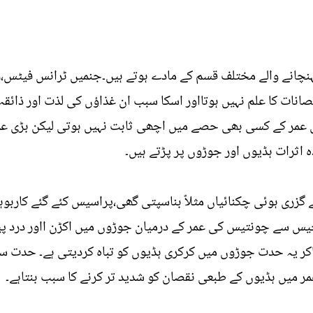
نے والے مختلف قسم کے مادے ہوتے ہیں۔جنمیں ٹرانس فیٹس،ریفا
نقصانات کا علم نہیں ہوتااور اسکا سبب ان غذاؤں کی لذت اور ذائ
عمر کے کسی بھی حصے میں اچھی ثابت نہیں ہوتی لیکن بڑی عمر 
ہ اثرات ہڈیوں اور جوڑوں پر پڑتے ہیں۔
زری ہوئی چکنائیاں مثلاً بناسپتی گھی،پراسیس کئے گئے کاربوہ
 سے چونتیس کی عمر کے درمیان جوڑوں میں اکڑن ااور درد پیدا
ر یہ حدت جوڑوں میں کرکری ہڈیوں کو تباہ کردیتی ہے۔ حدت سے 
ر میں ہڈیوں کے طبعی نقصان کو شدید تر کرنے کا سبب بنتاہے۔