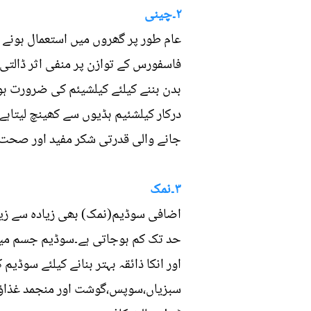
۲۔چینی
عام طور پر گھروں میں استعمال ہونے 
فاسفورس کے توازن پر منفی اثر ڈالتی
بدن بننے کیلئے کیلشیئم کی ضرورت ہ
درکار کیلشئیم ہڈیوں سے کھینچ لیتاہ
جانے والی قدرتی شکر مفید اور صحت
۳۔نمک
اضافی سوڈیم(نمک) بھی زیادہ سے زیا
حد تک کم ہوجاتی ہے۔سوڈیم جسم میں 
اور انکا ذائقہ بہتر بنانے کیلئے سوڈیم