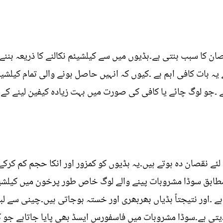
ن کا سبب بنتی ہے۔ہڈیوں میں سے کیلشیئم نکالنے کا ذریعہ بننے
 یہ بات کافی اہم ہے ۔کیوں کہ انہیں حاصل ہونے والی تمام کیلشیئ
 ۔جو لوگ چائے یا کافی کی صورت میں بہت زیادہ کیفین لینے کے 
ئے نقصان دہ ہوتے ہیں۔یہ ہڈیوں کو کمزور اور انکا حجم کم کرک
طابق سوڈا مشروبات پینے والے لوگ خاص طور پرخون میں کیلشیئ
ہے ۔اور نتیجتاً ہڈیاں بھربھری اور خستہ ہوجاتی ہیں۔چینی سے لب
ا دیتی ہے۔سوڈا مشروبات میں فاسفورس ایسڈ بھی پایا جاتاہے جو