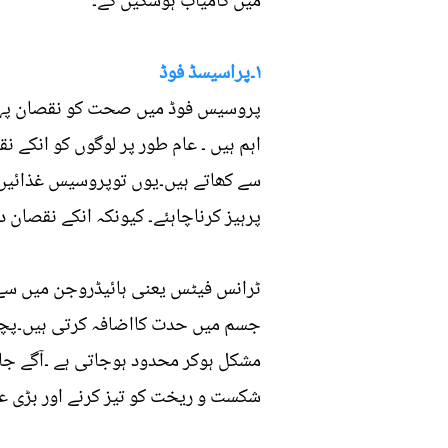
میں کامیاب ہوسکیں گے۔
۱۔پراسیسڈ فوڈ
پروسیس فوڈ میں صحت کو نقصان پہنچا
اہم ہیں ۔ عام طور پر لوگوں کو انکے 
سے کھاتے ہیں۔یوں توپروسیس غذائیں 
پرہیز کرناچاہئے۔ کیونکہ انکے نقصان د
ٹرانس فیٹس یعنی ہائیڈروجن میں سے گ
جسم میں حدت کااضافہ کرتی ہیں۔پچیس
مشکل ہوکر محدود ہوجاتی ہے ۔آگے جاک
شکست و ریخت کو تیز کرنے اور بڑی عم