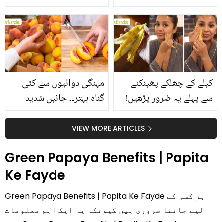
استعمال۔۔ جانیں کھانوں
جانیں انٹرنیشنل شیف کے
سے متعلق غلط فہمیوں کی
بتائے راز
حقیقت کیا ہے اور افواہ
کیا؟
مہنگی دوائیوں سے کئی
کیلے کے چھلکے پھینکنے
گناہ بہتر۔۔ جانیں شدید
سے پہلے یہ ضرور پڑھیں!
گرمی کے موسم میں آڑو
جلد کے 3 بڑے مسائل کا
کیوں کھانا چاہیے؟
سستا اور قدرتی حل
VIEW MORE ARTICLES
Green Papaya Benefits | Papita
Ke Fayde
Green Papaya Benefits | Papita Ke Fayde ہر کسی کے
لیے جاننا ضروری ہیں کیونکہ یہ ایک اہم معلومات