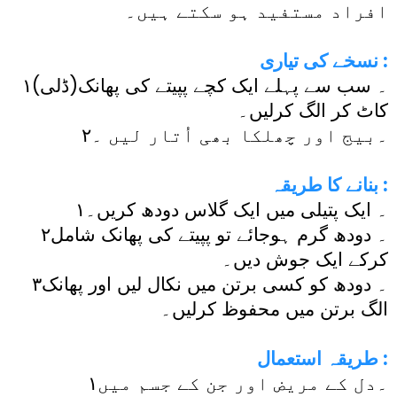
افراد مستفید ہو سکتے ہیں۔
نسخے کی تیاری :
۱۔ سب سے پہلے ایک کچے پپیتے کی پھانک(ڈلی)
کاٹ کر الگ کرلیں۔
۲۔بیج اور چھلکا بھی اُتار لیں ۔
بنانے کا طریقہ :
۱۔ ایک پتیلی میں ایک گلاس دودھ کریں۔
۲۔ دودھ گرم ہوجائے تو پپیتے کی پھانک شامل
کرکے ایک جوش دیں۔
۳۔ دودھ کو کسی برتن میں نکال لیں اور پھانک
الگ برتن میں محفوظ کرلیں۔
طریقہ استعمال :
۱۔دل کے مریض اور جن کے جسم میں