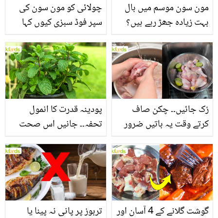
مون سون موسم میں بال
چولائی کو مون سون کی
بہت زیادہ جھڑ رہے ہیں؟
سپر فوڈ سبزی کیوں کہا
جانیں بالوں کو مضبوط
جاتا ہے؟ جانیں وٹامنز،
بنانے کے چند قدرتی طریقے
منرلز اور اینٹی آکسیڈنٹس
سے بھرپور اس سبزی کے
فائدے
رُک جائیں۔۔ چکن صاف
پودینہ قدرت کا انمول
کرتے وقت یہ باتیں ضرور
تحفہ۔۔ جانیں اس صحت
یاد رکھیں
بخش پتوں کے 10 حیرت
انگیز طبی فوائد
گوشت گلانے کے 4 آسان اور
تربوز پر پانی نہ پینا یا