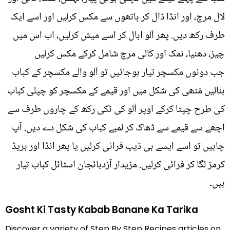
لال مرچ، اور انڈا ڈال کر ہاتھوں سے مکس کرلیں اور اسے ایک
طرف رکھ دیں. پھر آلو ابال کر اسے میش کرلیں، اب اس میں
چیز، دھنیا، نمک اور کالی مرچ شامل کرکے مکس کرلیں
جب دونوں مکسچر تیار ہوجائیں تو آلو والے مکسچر کے کباب
بنالیں مُٹھی کی شکل میں اور قیمے کے مکسچر کو چپلی کباب
کی طرح چپٹا کرکے اوپر آلو کی ٹکی رکھ کے چاروں طرف سے
اچھے سے قیمے سے ڈھاک کر لمبے کباب کی شکل دے دیں. آپ
چاہیں تو اسے ایسے ہی ڈیپ فرائی کرلیں یا پھر انڈا اور بریڈ
کرمز لگا کر فرائی کرلیں. مزیدار آزدبائجان اسٹائل کباب تیار
ہیں۔
Gosht Ki Tasty Kabab Banane Ka Tarika
Discover a variety of Step By Step Recipes articles on