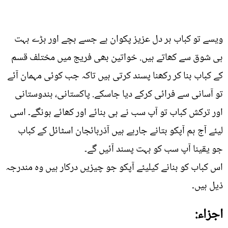
ویسے تو کباب ہر دل عزیز پکوان ہے جسے بچے اور بڑے بہت
ہی شوق سے کھاتے ہیں. خواتین بھی فریج میں مختلف قسم
کے کباب بنا کر رکھنا پسند کرتی ہیں تاکہ جب کوئی مہمان آئے
تو آسانی سے فرائی کرکے دیا جاسکے. پاکستانی، ہندوستانی
اور ترکش کباب تو آپ سب نے ہی بنائے اور کھائے ہونگے۔ اسی
لیئے آج ہم آپکو بتانے جارہے ہیں آذربائجان اسٹائل کے کباب
جو یقینا آپ سب کو بہت پسند آئیں گے۔
اس کباب کو بنانے کیلیئے آپکو جو چیزیں درکار ہیں وہ مندرجہ
ذیل ہیں۔
اجزاء: