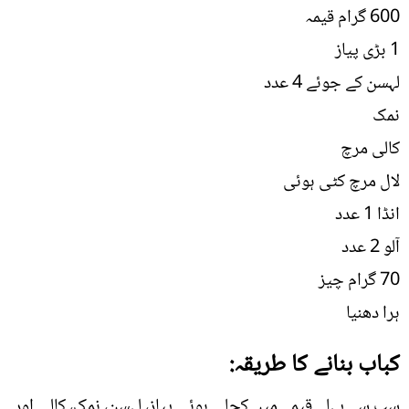
600 گرام قیمہ
1 بڑی پیاز
لہسن کے جوئے 4 عدد
نمک
کالی مرچ
لال مرچ کٹی ہوئی
انڈا 1 عدد
آلو 2 عدد
70 گرام چیز
ہرا دھنیا
کباب بنانے کا طریقہ:
سب سے پہلے قیمے میں کچلی ہوئی پیاز، لہسن، نمک، کالی اور