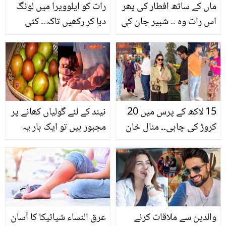
ماں کے ساتھ افطار کی پھر
رات کو ایلوویرا میں لونگ
اس رات وہ ۔۔ شبیر جان کی
دبا کر رکھیں تاکہ۔۔ کئی
والدہ نے وفات سے قبل کیا
مسئلے حل کرنے والی یہ
الفاظ کہے تھے؟ اداکار بتاتے
ٹپ آزمائیں، رزلٹ دیکھ کر
ہوئے رو پڑے
آپ مہنگے پروڈکٹس لینا
چھوڑ دیں گی
15 لاکھ کے پرس میں 20
نیند کے لئے گولیاں کھانے پر
کروڑ کی چابی۔۔ منال خان
مجبور ہیں تو ایک بار یہ
نے شو مارنے والی لڑکیوں
بھی آزما لیں۔۔ عام سے پھل
کو کیسے روسٹ کیا؟
بیر کے 6 انوکھے فائدے
دلچسپ ویڈیو
والدین سے ملاقات کرنے
عرق النساء شیاٹیکا کا آسان