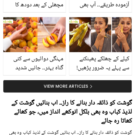
آزمودہ طریقے۔۔ آپ بھی
مچھلی کے بعد دودھ کا
جانیں انٹرنیشنل شیف کے
استعمال۔۔ جانیں کھانوں
بتائے راز
سے متعلق غلط فہمیوں کی
حقیقت کیا ہے اور افواہ
کیا؟
کیلے کے چھلکے پھینکنے
مہنگی دوائیوں سے کئی
سے پہلے یہ ضرور پڑھیں!
گناہ بہتر۔۔ جانیں شدید
جلد کے 3 بڑے مسائل کا
گرمی کے موسم میں آڑو
سستا اور قدرتی حل
کیوں کھانا چاہیے؟
VIEW MORE ARTICLES
گوشت کو ذائقہ دار بنانے کا راز۔۔ اب بنائیں گوشت کے
لذیذ کباب وہ بھی بلکل انوکھے انداز میں، جو کھائے
کھاتا رہ جائے
گوشت کو ذائقہ دار بنانے کا راز۔۔ اب بنائیں گوشت کے لذیذ کباب وہ بھی