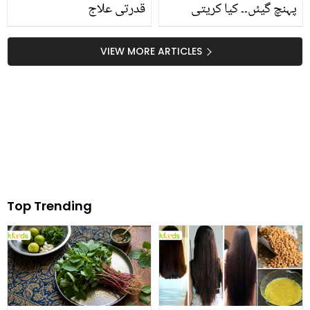
پہنچ گیئں۔۔ کیا کریتی
قدرتی علاج
سینن 9 سال چھوٹے لڑکے
سے شادی کرنیوالی ہیں؟
VIEW MORE ARTICLES
Top Trending