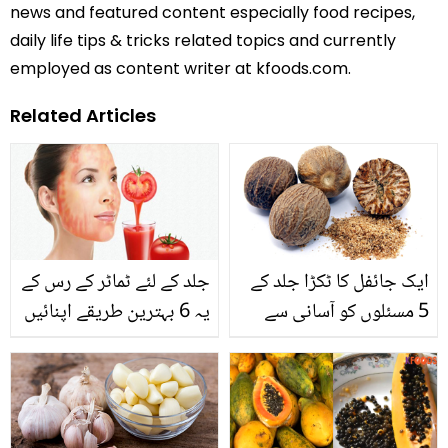
news and featured content especially food recipes,
daily life tips & tricks related topics and currently
employed as content writer at kfoods.com.
Related Articles
ایک جائفل کا ٹکڑا جلد کے
جلد کے لئے ٹماٹر کے رس کے
5 مسئلوں کو آسانی سے
یہ 6 بہترین طریقے اپنائیں
حل کرسکتا ہے تو۔۔۔ جانیں
جائفل سے کلینزر بنانے کے
5 آسان طریقے جو کرے
رنگ گورا اور بنائے جلد کو