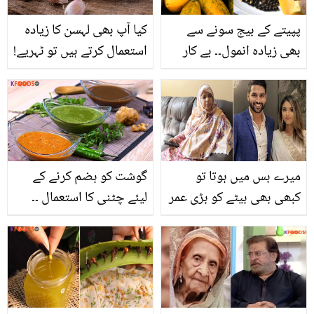
حسین۔۔
پپیتے کے بیج سونے سے
کیا آپ بھی لہسن کا زیادہ
بھی زیادہ انمول۔۔ بے کار
استعمال کرتے ہیں تو ٹہریے!
سمجے جانے والے بیجوں کے
جان لیں کہ سائنس اس کے
وہ فائدے جنھیں جان کر
استعمال کے حوالے سے کیا
آپ انھیں دوبارہ کبھی نہیں
کہتی ہے؟
پھینکیں گے
میرے بس میں ہوتا تو
گوشت کو ہضم کرنے کے
کبھی بھی بیٹے کو بڑی عمر
لیئے چٹنی کا استعمال ۔۔
کی عورت سے شادی نہ
جانیں 3 ایسی چٹنیاں جو
کرنے دیتی.. زید علی کی
باآسانی قربانی کے گوشت
والدہ نے بہو کے بارے میں
سے تیار کھانوں کو ہضم
کیا انکشاف کیا؟
کرے