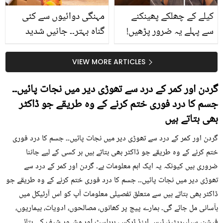
کیلے کے چھلکے پھینکنے
مہنگی دوائیوں سے کئی
سے پہلے یہ ضرور پڑھیں!
گناہ بہتر۔۔ جانیں شدید
جلد کے 3 بڑے مسائل کا
گرمی کے موسم میں آڑو
سستا اور قدرتی حل
کیوں کھانا چاہیے؟
VIEW MORE ARTICLES
گردن اور کمر کے درد سے تھوڑی دیر میں نجات پائیں۔۔
جسم کا درد فوری ختم کرنے کے وہ طریقے جو ڈاکٹر
بھی بتاتے ہیں
گردن اور کمر کے درد سے تھوڑی دیر میں نجات پائیں۔۔ جسم کا درد فوری
ختم کرنے کے وہ طریقے جو ڈاکٹر بھی بتاتے ہیں ہر کسی کے لیے جاننا
ضروری ہیں کیونکہ یہ ایک اہم معلومات ہے۔ گردن اور کمر کے درد سے
تھوڑی دیر میں نجات پائیں۔۔ جسم کا درد فوری ختم کرنے کے وہ طریقے جو
ڈاکٹر بھی بتاتے ہیں سے متعلق تفصیلی معلومات آپ کو اس آرٹیکل میں
بآسانی مل جائے گی۔ ہمارے پیج پر کھانوں، مصالحوں، ادویات، بیماریوں،
فیشن، سیلیبریٹیز، ٹپس اینڈ ٹرکس، ہربلسٹ اور مشہور شیف کی بتائی