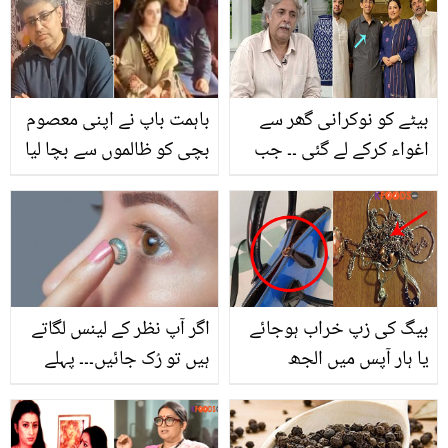
بیٹے کو نوکرانی گھر سے
باہمت باپ نے اپنی معصوم
اغواء کرکے لے گئی ۔۔ جب
بچی کو ظالموں سے بچا لیا
فضیلہ قیصر کا بیٹا گھر
۔۔ مہدی علی کاظمی کی
سے غائب ہوا تو اداکارہ کے
بیٹی کی سالگرہ منانے کی
شوہر نے ان کو کونسی
خوبصورت ویڈیو، سوشل
کڑوی بات کہی؟
میڈیا پر وائرل
بیگ کی زپ خراب ہوجائے
اگر آپ نظر کے لینس لگاتے
یا ہار آپس میں الجھ
ہیں تو رُک جائیں۔۔۔ پہلے
جائیں۔۔ چند طریقے جن
جان لیں کہ کہیں یہ آپ کی
سے یہ مسائل چٹکی بجاتے
آنکھوں کے لئے نقصان دہ تو