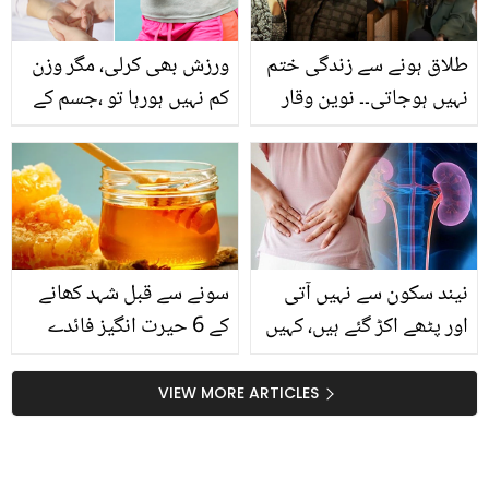
طلاق ہونے سے زندگی ختم
ورزش بھی کرلی، مگر وزن
نہیں ہوجاتی۔۔ نوین وقار
کم نہیں ہورہا تو ،جسم کے
نے شادی شدہ بیٹیوں کے
ان پریشر پوائنٹس کو
ماں باپ کو کیا مشورہ دیا؟
دبائیں اور پتلے ہوجائیں
نیند سکون سے نہیں آتی
سونے سے قبل شہد کھانے
اور پٹھے اکڑ گئے ہیں، کہیں
کے 6 حیرت انگیز فائدے
گردے فیل تو نہیں ہو گئے ؟
جانیں گردوں سے متعلق 6
VIEW MORE ARTICLES
بڑے راز