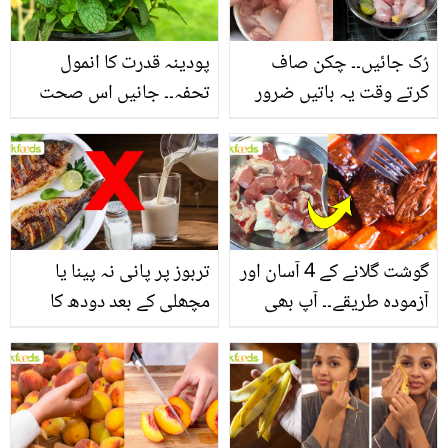
فائدے
رُک جائیں۔۔ چکن صاف
پودینہ قدرت کا انمول
کرتے وقت یہ باتیں ضرور
تحفہ۔۔ جانیں اس صحت
یاد رکھیں
بخش پتوں کے 10 حیرت
انگیز طبی فوائد
گوشت گلانے کے 4 آسان اور
تربوز پر پانی نہ پینا یا
آزمودہ طریقے۔۔ آپ بھی
مچھلی کے بعد دودھ کا
جانیں انٹرنیشنل شیف کے
استعمال۔۔ جانیں کھانوں
بتائے راز
سے متعلق غلط فہمیوں کی
حقیقت کیا ہے اور افواہ
کیا؟