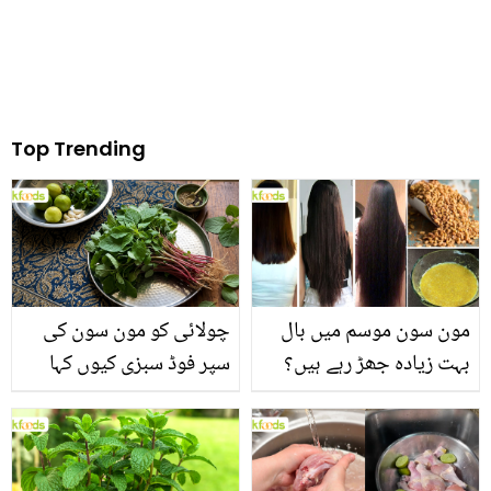
Top Trending
مون سون موسم میں بال
چولائی کو مون سون کی
بہت زیادہ جھڑ رہے ہیں؟
سپر فوڈ سبزی کیوں کہا
جانیں بالوں کو مضبوط
جاتا ہے؟ جانیں وٹامنز،
بنانے کے چند قدرتی طریقے
منرلز اور اینٹی آکسیڈنٹس
سے بھرپور اس سبزی کے