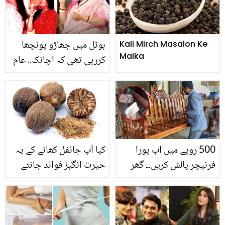
میں حل ہوجائیں
نہیں ہیں
ہوٹل میں جھاڑو پونچھا
Kali Mirch Masalon Ke
Malka
کررہی تھی کہ اچانک.. عام
سی نوکری کرنے والی
سمرتی ایرانی شہرت کی
بلندیوں پر کیسے پہنچیں؟
500 روپے میں اب پورا
کیا آپ جائفل کھانے کے یہ
فرنیچر پالش کریں۔۔ گھر
حیرت انگیز فوائد جانتے
میں لکڑی کا بد رنگ اور
ہیں؟
خراب فرنیچر پالش کرنے کا
آسان طریقہ