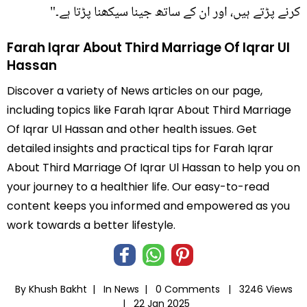
کرنے پڑتے ہیں، اور ان کے ساتھ جینا سیکھنا پڑتا ہے۔"
Farah Iqrar About Third Marriage Of Iqrar Ul
Hassan
Discover a variety of News articles on our page,
including topics like Farah Iqrar About Third Marriage
Of Iqrar Ul Hassan and other health issues. Get
detailed insights and practical tips for Farah Iqrar
About Third Marriage Of Iqrar Ul Hassan to help you on
your journey to a healthier life. Our easy-to-read
content keeps you informed and empowered as you
work towards a better lifestyle.
By Khush Bakht |
In
News
|
0 Comments |
3246 Views
|
22 Jan 2025