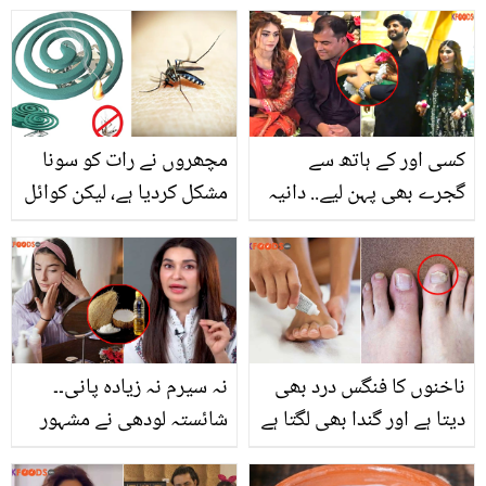
اگر آپ بھی یہ سٹرابیری
تو.. جانیں عید سے پہلے
شوق سے کھا رہے ہیں تو
دیواروں کو نیا جیسا کرنے
اس پھل سے جُڑی یہ
کا طریقہ
معلومات ضرور جان لیں
کسی اور کے ہاتھ سے
مچھروں نے رات کو سونا
گجرے بھی پہن لیے.. دانیہ
مشکل کردیا ہے، لیکن کوائل
شاہ کے ساتھ ویڈیو میں
کا دھواں برداشت نہیں۔۔
موجود یہ لڑکا کون ہے؟
کوائل جلائے بغیر مچھروں
کو بھگانے کا آسان طریقہ
ناخنوں کا فنگس درد بھی
نہ سیرم نہ زیادہ پانی۔۔
دیتا ہے اور گندا بھی لگتا ہے
شائستہ لودھی نے مشہور
۔۔ عام انفیکشن کو دور کرنے
ٹوٹکوں کی پول کھول دی ۔۔