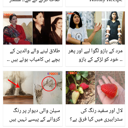
Koftay Recipe
صاف کرنے کے لئے۔۔ سلنڈر
یا لوہے کے ضدی داغ دور
کرنے کے لئے یہ آسان طریقے
استعمال کریں
مرد کے بازو لگوا لیے اور پھر
طلاق لینے والے والدین کے
۔۔ خود کو لڑکے کے بازو
بچے ہی کامیاب ہوتے ہیں ۔۔
لگوانے والی اس لڑکی کے
طاہرہ سید نے نعیم بخاری
ساتھ کیا ہوا تھا کہ اسے
سے علیحدگی اور بچوں سے
مرد کے بازو لگوانے پڑے؟
متعلق کیا حقیقت بتائی؟
لال اور سفید رنگ کی
سیلن والی دیوار پر رنگ
سٹرابیری میں کیا فرق ہے؟
کروانے کے پیسے نہیں ہیں