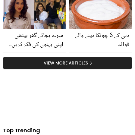
کے لیئے جانیئے آسان
حسین نظر آنے کے لئے کون
گھریلو نسخے کون سے
سے مفت مشورے دے ڈالے؟
ہیں؟
دہی کے 6 چونکا دینے والے
میرے بجائے گھر بیٹھی
فوائد
اپنی بہنوں کی فکر کریں۔۔
فضا علی کی شادی کی
جھوٹی افواہیں پھیلانے
VIEW MORE ARTICLES
والوں پر شدید تنقید
Top Trending