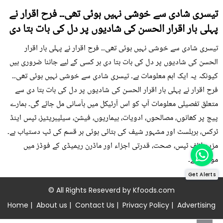
تیسری شادی سے خوشی نہیں ہوئی تھی۔۔ فرح اقرار نے
پہلی بار اقرار الحسن کی شادیوں پر دل کی بات بتا دی
تیسری شادی سے خوشی نہیں ہوئی تھی۔۔ فرح اقرار نے پہلی بار اقرار
الحسن کی شادیوں پر دل کی بات بتا دی ہر کسی کے لیے جاننا ضروری ہیں
کیونکہ یہ ایک اہم معلومات ہے۔ تیسری شادی سے خوشی نہیں ہوئی تھی۔۔
فرح اقرار نے پہلی بار اقرار الحسن کی شادیوں پر دل کی بات بتا دی سے
متعلق تفصیلی معلومات آپ کو اس آرٹیکل میں بآسانی مل جائے گی۔ ہمارے
پیج پر کھانوں، مصالحوں، ادویات، بیماریوں، فیشن، سیلیبریٹیز، ٹپس اینڈ
ٹرکس، ہربلسٹ اور مشہور شیف کی بتائی ہوئی ہر قسم کی ٹپ دستیاب ہے۔
مزید لائف ٹپس، صحت، قدرتی اجزاء اور ماڈرن ریمیڈی کے فوڈز میں
موجود ہے۔
Get Alerts
© All Rights Reseverd by
Kfoods.com
Home
|
About us
|
Contact Us
|
Privacy Policy
|
Advertising