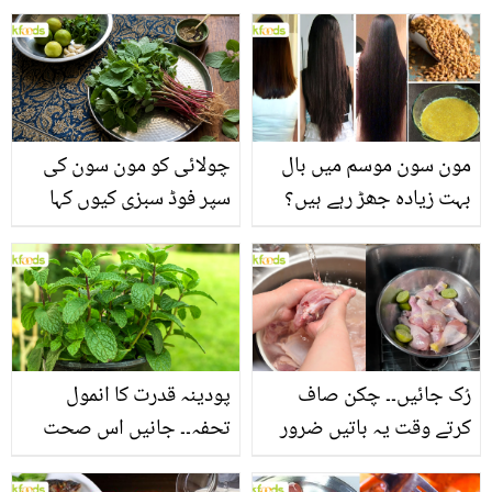
مون سون موسم میں بال
چولائی کو مون سون کی
بہت زیادہ جھڑ رہے ہیں؟
سپر فوڈ سبزی کیوں کہا
جانیں بالوں کو مضبوط
جاتا ہے؟ جانیں وٹامنز،
بنانے کے چند قدرتی طریقے
منرلز اور اینٹی آکسیڈنٹس
سے بھرپور اس سبزی کے
فائدے
رُک جائیں۔۔ چکن صاف
پودینہ قدرت کا انمول
کرتے وقت یہ باتیں ضرور
تحفہ۔۔ جانیں اس صحت
یاد رکھیں
بخش پتوں کے 10 حیرت