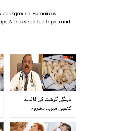
ic background. Humaira is
tips & tricks related topics and
مہنگے گوشت کے فائدے
کھمبی میں۔۔ مشروم
(کھمبی) کھانا ہماری صحت
کے لئے کیوں ضروری ہے؟