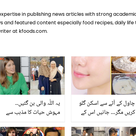
expertise in publishing news articles with strong academ
 and featured content especially food recipes, daily life 
riter at kfoods.com.
چاول کے آٹے سے اسکن گلو
یہ اللّٰہ والی بن گئیں۔۔
کریں مگر۔۔۔ جانیں اس کے
مہوش حیات کا مذہب سے
بہترین فیس پیک بنانے کا
متعلق انکشاف، لوگوں کو
آسان طریقہ
حیران کر گیا