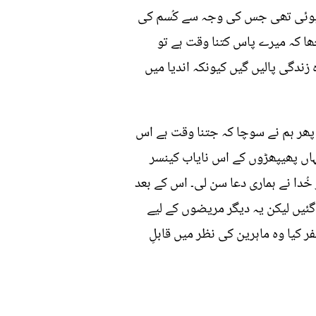
 ہوئی تھی جس کی وجہ سے کُسم کی
ھا کہ میرے پاس کتنا وقت ہے تو
ہا 6 مہینے کے بعد آپ کی موت ہوسکتی ہے اگر آپ خوش نصیب ہوئیں تو اس مرض میں 8 ماہ زندگی پالیں گیں کیونکہ اندیا میں
پھر ہم نے سوچا کہ جتنا وقت ہے اس
اں پھیپھڑوں کے اس نایاب کینسر
خُدا نے ہماری دعا سن لی۔ اس کے بعد
ا۔ 7 سال بعد کُسم اس مرض سے نکل گئیں لیکن یہ دیگر مریضوں کے لیے
کیا وہ ماہرین کی نظر میں قابلِ