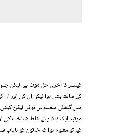
کینسر کا آخری حل موت ہے۔ لیکن جس کو
میں گٹھلی محسوس ہوئی لیکن کبھی انہ
مرتبہ ایک ڈاکٹر نے غلط شناخت کی ا
کیا تو معلوم ہوا کہ خاتون کو نایاب قسم کا پھیپ