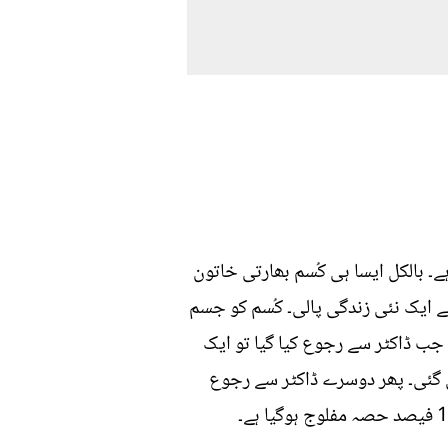
۔ بالکل ایسا ہی کُسم بھارتی خاتون
 سال بعد تکلیفوں سے گزر کر کُسم نے ایک نئی زندگی پالی۔ کُسم کو جسم
جب ڈاکٹر سے رجوع کیا گیا تو ایک
 گئی۔ پھر دوسرے ڈاکٹر سے رجوع