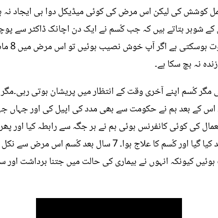
مل کوشش کی لیکن اس مرض کی کوئی میڈیکل دوا ہی ایجاد نہ
 کے شوہر بتاتے ہیں کہ جب کُسم نے ایک دن اچانک ڈاکٹر سے پوچ
ڈاکٹر نے ک
ہ نہ بچ سکا ہے۔
مگر کُسم اپنے آخری وقت کے انتظار میں پریشان ہوتی رہی۔مگر 
اس کے بعد ہم نے حکومت سے بھی مدد کی اپیل کی اور جہاں جہ
عمال کی کوئی کانفرنس ہوئی ہم نے ہر جگہ سے رابطہ کیا اور پھر 
ALK mutation کی ڈوز کو انڈیا برآمد کیا گیا اور کُسم کا علاج ہو
ئیں کیونکہ انہوں نے بیماری کی حالت میں جتنا برداشت اور سفر 