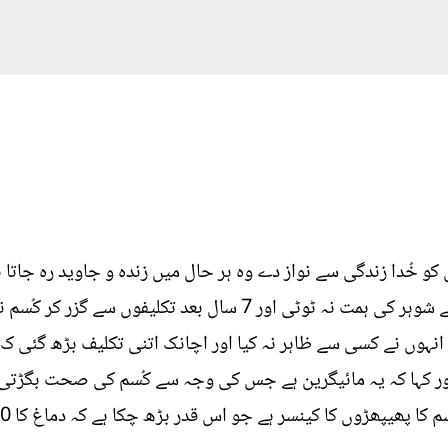
 خُدا زندگی سے نواز دے وہ ہر حال میں زندہ و جاوید رہ جاتا ہے
کے ساتھ بھی ہوا لیکن ان کی اور ان کے شوہر کی ہمت نہ ٹوٹی اور 7
وں نے کسی سے ظاہر نہ کیا اور اچانک اتنی تکلیف بڑھ گئی ک 
ور کہا کہ یہ مائیگرین ہے جس کی وجہ سے کُسم کی صحت بگڑتی
ھڑوں کا کینسر ہے جو اس قدر بڑھ چکا ہے کہ دماغ کا 10 فیصد حصہ مفلوج ہوگیا ہے۔