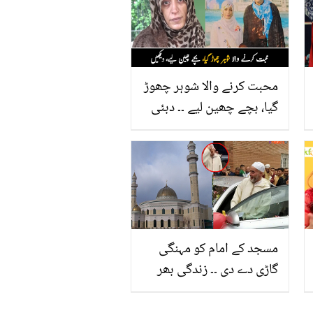
محبت کرنے والا شوہر چھوڑ
گیا، بچے چھین لیے ۔۔ دبئی
میں لاکھوں کی مالک جب
پاکستان آئی تو بھائی جان
کے دشمن کیوں بن گئے؟
افسوسناک باتیں
مسجد کے امام کو مہنگی
گاڑی دے دی ۔۔ زندگی بھر
مسجد کی خدمت کرنے والے
کو جب تحفہ دیا گیا تو امام