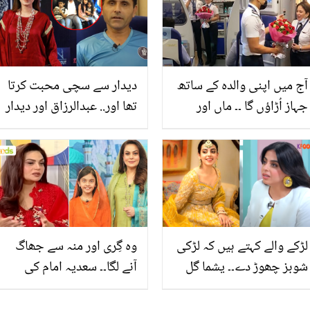
آج میں اپنی والدہ کے ساتھ
دیدار سے سچی محبت کرتا
جہاز اُڑاؤں گا ۔۔ ماں اور
تھا اور.. عبدالرزاق اور دیدار
بیٹے کی یہ پائلٹ جوڑی
کا رشتہ ہوجانے کے باوجود
کیسے بنی؟ دلچسپ واقعہ
شادی کیوں نہ ہوئی؟
آپ کو حیران کردے گا
لڑکے والے کہتے ہیں کہ لڑکی
وہ گِری اور منہ سے جھاگ
شوبز چھوڑ دے۔۔ یشما گل
آنے لگا۔۔ سعدیہ امام کی
نے شادی کے لئے مردوں کو
کون سی غلطی ان کی بیٹی
کیا پیشکش کردی؟
کے لیے خطرناک بیماری کی