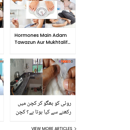
ماہرین کی رائے
Hormones Main Adam
Tawazun Aur Mukhtalif
Bimariyan
روئی کو بھگو کر کچن میں
رکھنے سے کیا ہوتا ہے؟ کچن
کی کچھ ایسی کمال کی
ٹپس جو ہر گھر میں کام آئے
VIEW MORE ARTICLES