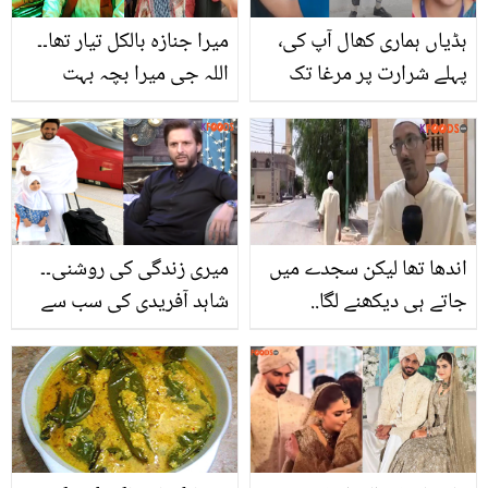
ہڈیاں ہماری کھال آپ کی٬
میرا جنازہ بالکل تیار تھا۔۔
پہلے شرارت پر مرغا تک
اللہ جی میرا بچہ بہت
بنایا جاتا تھا لیکن اس ٹیچر
چھوٹا ہے مجھے جانے دیں!
کی سزا سب پر بھاری
2 بار مر کر زندہ ہونے والی
سعدیہ سہیل کے حیرت
انگیز انکشافات
اندھا تھا لیکن سجدے میں
میری زندگی کی روشنی۔۔
جاتے ہی دیکھنے لگا..
شاہد آفریدی کی سب سے
نوجوان نے اپنے ساتھ پیش
چھوٹی بیٹی کے ساتھ
آنے والے معجزے کے بارے
عمرہ کرتے ہوئے خوبصورت
میں کیا بتایا؟
ویڈیو