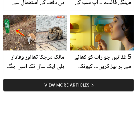
مہنگے فائدے ۔۔ آپ سب کے
ہی دفعہ کے استعمال سے
گھروں میں موجود کڑی
شوگر، وزن میں کمی،
پتے کو چبانے سے کیا ہوتا
مدافعتی نظام سر اور
ہے؟ ڈاکٹر بلقیس نے مشکل
چہرے کے 8 مسائل پر قابو،
آسان کردی
آزما کر دیکھ لیں
5 غذائیں جو رات کو کھانے
مالک مرچکا تھااور وفادار
سے پر ہیز کریں۔۔۔ کیونکہ
بلی ایک سال تک اسی جگہ
پر انتظار کرتی رہی ۔۔ دنیا
کی 3 وہ بلیاں جن کی اپنے
VIEW MORE ARTICLES
مالک سے محبت دیکھ کر
دنیا حیران ہوئی