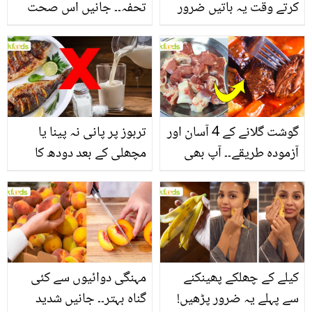
کرتے وقت یہ باتیں ضرور
تحفہ۔۔ جانیں اس صحت
یاد رکھیں
بخش پتوں کے 10 حیرت
انگیز طبی فوائد
گوشت گلانے کے 4 آسان اور
تربوز پر پانی نہ پینا یا
آزمودہ طریقے۔۔ آپ بھی
مچھلی کے بعد دودھ کا
جانیں انٹرنیشنل شیف کے
استعمال۔۔ جانیں کھانوں
بتائے راز
سے متعلق غلط فہمیوں کی
حقیقت کیا ہے اور افواہ
کیا؟
کیلے کے چھلکے پھینکنے
مہنگی دوائیوں سے کئی
سے پہلے یہ ضرور پڑھیں!
گناہ بہتر۔۔ جانیں شدید