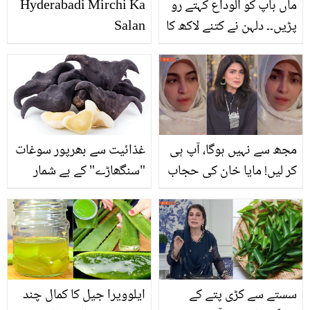
ماں باپ کو الوداع کہتے رو
Hyderabadi Mirchi Ka
پڑیں۔۔ دلہن نے کتنے لاکھ کا
Salan
جوڑا پہنا؟ شانزے لودھی
اور عمر شہزاد کی رخصتی
کی ویڈیو
مجھ سے نہیں ہوگا، آپ ہی
غذائیت سے بھرپور سوغات
کر لیں! مایا خان کی حجاب
"سنگھاڑے" کے بے شمار
پہنے عجیب و غریب
فوائد
مشورے دیتی ویڈیو وائرل،
دیکھیں
سستے سے کڑی پتے کے
ایلوویرا جیل کا کمال چند