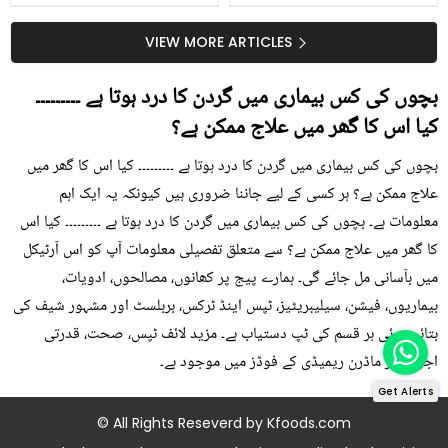
جلد کے 3 بڑے مسائل کا
گرمی کے موسم میں آڑو
سستا اور قدرتی حل
کیوں کھانا چاہیے؟
VIEW MORE ARTICLES
بچوں کی کس بیماری میں گردن کا درد ہوتا ہے ۔۔۔۔۔۔۔۔۔
کیا اس کا گھر میں علاج ممکن ہے؟
بچوں کی کس بیماری میں گردن کا درد ہوتا ہے ۔۔۔۔۔۔۔۔۔ کیا اس کا گھر میں
علاج ممکن ہے؟ ہر کسی کے لیے جاننا ضروری ہیں کیونکہ یہ ایک اہم
معلومات ہے۔ بچوں کی کس بیماری میں گردن کا درد ہوتا ہے ۔۔۔۔۔۔۔۔۔ کیا اس
کا گھر میں علاج ممکن ہے؟ سے متعلق تفصیلی معلومات آپ کو اس آرٹیکل
میں بآسانی مل جائے گی۔ ہمارے پیج پر کھانوں، مصالحوں، ادویات،
بیماریوں، فیشن، سیلیبریٹیز، ٹپس اینڈ ٹرکس، ہربلسٹ اور مشہور شیف کی
بتائی ہوئی ہر قسم کی ٹپ دستیاب ہے۔ مزید لائف ٹپس، صحت، قدرتی
اجزاء اور ماڈرن ریمیڈی کے فوڈز میں موجود ہے۔
Get Alerts
© All Rights Reseverd by
Kfoods.com