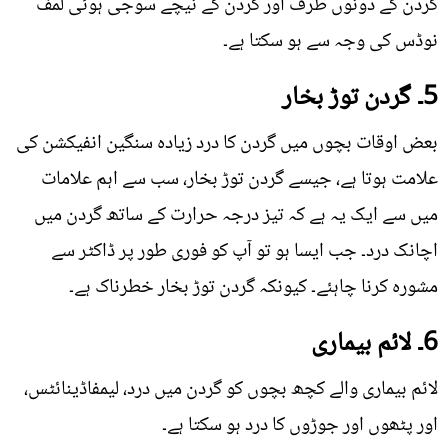
گردن کے دونوں طرف اور گردن کے نیچے سوجی ہوئی لمف
نوڈس کی وجہ سے ہو سکتا ہے۔
5۔ گردن توڑ بخار
بعض اوقات بچوں میں گردن کا درد زیادہ سنگین انفیکشن کی
علامت ہوتا ہے، جیسے گردن توڑ بخار، سب سے اہم علامات
میں سے ایک یہ ہے کہ تیز درجہ حرارت کے ساتھ گردن میں
اچانک درد۔ جب ایسا ہو تو آپ کو فوری طور پر ڈاکٹر سے
مشورہ کرنا چاہئے۔ کیونکہ گردن توڑ بخار خطرناک ہے۔
6۔ لائم بیماری
لائم بیماری والے کچھ بچوں کو گردن میں درد، لیمفاڈینائٹس،
اور پٹھوں اور جوڑوں کا درد ہو سکتا ہے۔