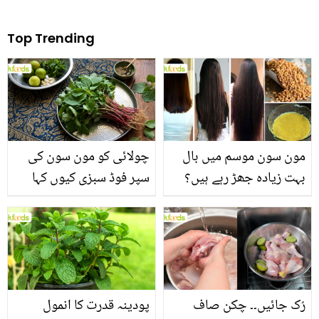
Top Trending
مون سون موسم میں بال
چولائی کو مون سون کی
بہت زیادہ جھڑ رہے ہیں؟
سپر فوڈ سبزی کیوں کہا
جانیں بالوں کو مضبوط
جاتا ہے؟ جانیں وٹامنز،
بنانے کے چند قدرتی طریقے
منرلز اور اینٹی آکسیڈنٹس
سے بھرپور اس سبزی کے
فائدے
رُک جائیں۔۔ چکن صاف
پودینہ قدرت کا انمول