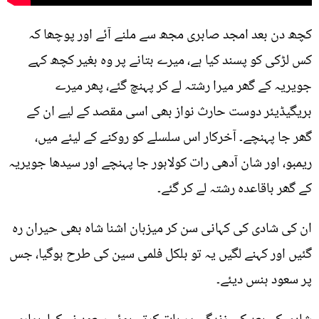
کچھ دن بعد امجد صابری مجھ سے ملنے آئے اور پوچھا کہ
کس لڑکی کو پسند کیا ہے، میرے بتانے پر وہ بغیر کچھ کہے
جویریہ کے گھر میرا رشتہ لے کر پہنچ گئے، پھر میرے
بریگیڈیئر دوست حارث نواز بھی اسی مقصد کے لیے ان کے
گھر جا پہنچے۔ آخرکار اس سلسلے کو روکنے کے لیئے میں،
ریمبو، اور شان آدھی رات کولاہور جا پہنچے اور سیدھا جویریہ
کے گھر باقاعدہ رشتہ لے کر گئے۔
ان کی شادی کی کہانی سن کر میزبان اشنا شاہ بھی حیران رہ
گئیں اور کہنے لگیں یہ تو بلکل فلمی سین کی طرح ہوگیا، جس
پر سعود ہنس دیئے۔