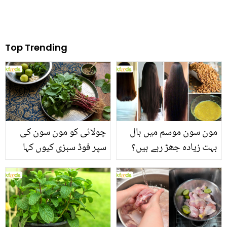
Top Trending
مون سون موسم میں بال
چولائی کو مون سون کی
بہت زیادہ جھڑ رہے ہیں؟
سپر فوڈ سبزی کیوں کہا
جانیں بالوں کو مضبوط
جاتا ہے؟ جانیں وٹامنز،
بنانے کے چند قدرتی طریقے
منرلز اور اینٹی آکسیڈنٹس
سے بھرپور اس سبزی کے
فائدے