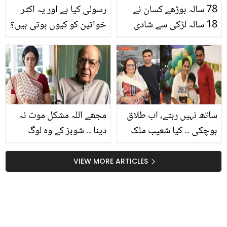
78 سالہ بوڑھے کسان نے
رسولی کیا ہے اور یہ اکثر
18 سالہ لڑکی سے شادی
خواتین کو کیوں ہوتی ہیں؟
کرلی۔۔ چھوٹی عمر کی
جانیئے احتیاط کے طریقے
لڑکی سے شادی کیوں کی؟
ساتھ نہیں رہتے، اب طلاق
مجھے اللہ مشکل موت نہ
ہوچکی ۔۔ کیا شعیب ملک
دینا ۔۔ شوبز کے وہ لوگ
اور ثانیہ مرزا کی سچ میں
جنہیں دولت، عزت ہوتے
طلاق ہوگئی؟ افواہیں
ہوئے بھی اکیلا پن کھا گیا
VIEW MORE ARTICLES
دوبارہ اُڑنے لگی
تو یہ اچانک کیسے انتقال
کر گئے؟ ویڈیو