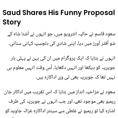
Saud Shares His Funny Proposal
Story
سعود قاسم نے حالیہ انٹرویو میں، جو انہوں نے اُشنا شاہ کے
شو آفٹر آورز میں دیا، اپنی شادی کی دلچسپ کہانی سنائی۔
انہوں نے بتایا کہ ایک پروگرام میں ان کی بہن نے پہلی بار
جویریہ کو دیکھا اور انہیں دکھایا۔ اُس وقت انہیں معلوم ہی
نہیں تھا کہ جویریہ بھی ٹی وی اداکارہ ہیں۔
سعود نے مزاحیہ انداز میں بتایا کہ اس تقریب میں اداکار جان
ریمبو بھی موجود تھے، اور جب انہوں نے جویریہ کی طرف
اشارہ کیا تو ریمبو نے غلطی سے سینئر اداکارہ غزالہ جاوید کو