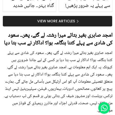
سے پہلے یہ ضرور پڑھیں!
گناہ بہتر۔۔ جانیں شدید
جلد کے 3 بڑے مسائل کا
گرمی کے موسم میں آڑو
سستا اور قدرتی حل
کیوں کھانا چاہیے؟
VIEW MORE ARTICLES
امجد صابری بغیر بتائے میرا رشتہ لے گئے، پھر۔۔ سعود
کی شادی سے پہلے کتنا ہنگامہ ہوا؟ اداکار نے سب بتا دیا
امجد صابری بغیر بتائے میرا رشتہ لے گئے، پھر۔۔ سعود کی شادی سے پہلے
کتنا ہنگامہ ہوا؟ اداکار نے سب بتا دیا ہر کسی کے لیے جاننا ضروری ہیں
کیونکہ یہ ایک اہم معلومات ہے۔ امجد صابری بغیر بتائے میرا رشتہ لے گئے،
پھر۔۔ سعود کی شادی سے پہلے کتنا ہنگامہ ہوا؟ اداکار نے سب بتا دیا سے
متعلق تفصیلی معلومات آپ کو اس آرٹیکل میں بآسانی مل جائے گی۔ ہمارے
پیج پر کھانوں، مصالحوں، ادویات، بیماریوں، فیشن، سیلیبریٹیز، ٹپس اینڈ
ٹرکس، ہربلسٹ اور مشہور شیف کی بتائی ہوئی ہر قسم کی ٹپ دستیاب ہے۔
مزید لائف ٹپس، صحت، قدرتی اجزاء اور ماڈرن ریمیڈی کے فوڈز میں
موجود ہے۔