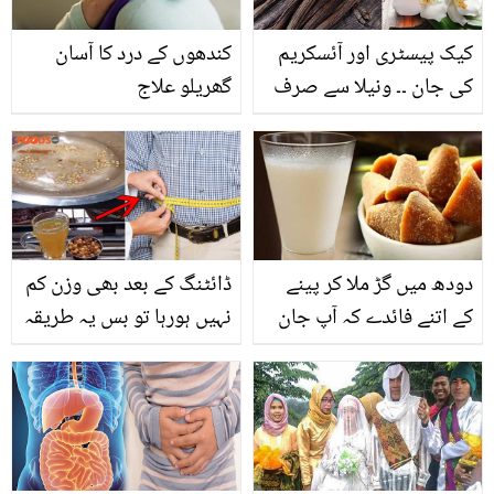
کیک پیسٹری اور آئسکریم
کندھوں کے درد کا آسان
کی جان ۔۔ ونیلا سے صرف
گھریلو علاج
ذائقہ ہی نہیں صحت کے
بھی 9 زبردست فوائد
دودھ میں گڑ ملا کر پینے
ڈائٹنگ کے بعد بھی وزن کم
کے اتنے فائدے کہ آپ جان
نہیں ہورہا تو بس یہ طریقہ
لیں تو اسے پینا معمول بنا
اپنائیں اور 11 دنوں میں
لیں گے
فرق خود محسوس کریں