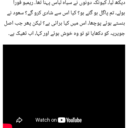
دیکھ لیا، کیونکہ دونوں نے سیاہ لباس پہنا تھا۔ ریمبو فوراً
بولے، تم پاگل ہو گئے ہو؟ کیا اس سے شادی کرو گے؟ سعود نے
ہنستے ہوئے پوچھا، اس میں کیا برائی ہے؟ لیکن پھر جب اصل
جویریہ کو دکھایا تو تو وہ خوش ہوئے اور کہا، اب ٹھیک ہے۔