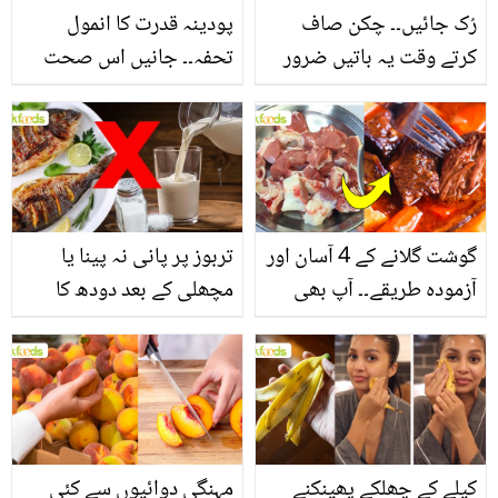
رُک جائیں۔۔ چکن صاف
پودینہ قدرت کا انمول
کرتے وقت یہ باتیں ضرور
تحفہ۔۔ جانیں اس صحت
یاد رکھیں
بخش پتوں کے 10 حیرت
انگیز طبی فوائد
گوشت گلانے کے 4 آسان اور
تربوز پر پانی نہ پینا یا
آزمودہ طریقے۔۔ آپ بھی
مچھلی کے بعد دودھ کا
جانیں انٹرنیشنل شیف کے
استعمال۔۔ جانیں کھانوں
بتائے راز
سے متعلق غلط فہمیوں کی
حقیقت کیا ہے اور افواہ
کیا؟
کیلے کے چھلکے پھینکنے
مہنگی دوائیوں سے کئی