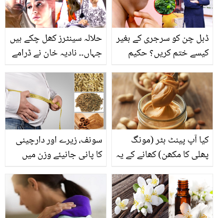
ڈبل چن کو سرجری کے بغیر
حلالہ سینٹرز کھل چکے ہیں
کیسے ختم کریں؟ حکیم
جہاں۔۔ نادیہ خان نے ڈرامے
رضا الہٰی نے بتایا فیٹ کٹر
کا دفاع کرتے ہوئے حلالہ
میجیکل پیسٹ جو ڈبل چن
سینٹر کا اشتہار پڑھ کر
کا مسئلہ حل کردے مفت
سنادیا! دیڈیو دیکھ کر
میں
صارفین بھی افسردہ ہوگئے
کیا آپ پینٹ بٹر (مونگ
سونف، زیرے اور دارچینی
پھلی کا مکھن) کھانے کے یہ
کا پانی جانیئے وزن میں
حیرت انگیز فوائد جانتے
کمی کے لئے کون سے پانی
ہیں؟
کا استعمال مفید ہے