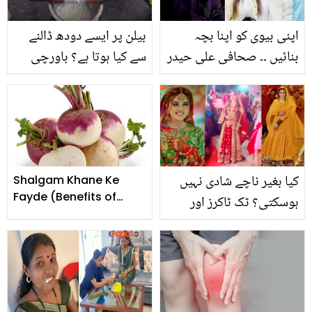
اپنی بیوی کو اپنا بچہ
بیلن پر ایسے دودھ ڈالنے
بنائیں ۔۔ صحافی علی حیدر
سے کیا ہوتا ہے؟ باورچی
نے شوہروں کو خوشگوار
خانے میں مددگار 4 ٹپس
شادی شدہ زندگی گزارنے
جو کریں آپ کی کئی
کے لئے کیا انوکھا مشورہ
مشکلات آسان
دے دیا؟ ویڈیو دیکھیں
کیا بغیر ناچے شادی نہیں
Shalgam Khane Ke
Fayde (Benefits of
ہوسکتی؟ ٹک ٹاکرز اور
Turnip)
اداکاراؤں کا شروع کیا ایسا
واحیات ٹرینڈ جو اب ہر
دلہن اپنانے لگی