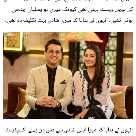
کے نیچے ویسٹ پہنی تھی کیونکہ میری دو پسلیاں چٹخی
ہوئی تھیں۔ انہوں نے بتایا کہ میری شادی بہت تکلیف دہ تھی۔
انہوں نے بتایا کہ میرا اپنی شادی سے دس دن پہلے اکسیڈینٹ