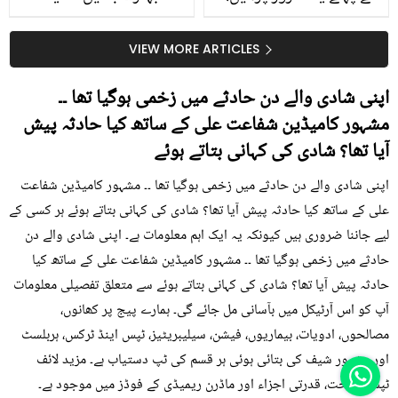
جلد کے 3 بڑے مسائل کا
گرمی کے موسم میں آڑو
سستا اور قدرتی حل
کیوں کھانا چاہیے؟
VIEW MORE ARTICLES
اپنی شادی والے دن حادثے میں زخمی ہوگیا تھا ۔۔
مشہور کامیڈین شفاعت علی کے ساتھ کیا حادثہ پیش
آیا تھا؟ شادی کی کہانی بتاتے ہوئے
اپنی شادی والے دن حادثے میں زخمی ہوگیا تھا ۔۔ مشہور کامیڈین شفاعت
علی کے ساتھ کیا حادثہ پیش آیا تھا؟ شادی کی کہانی بتاتے ہوئے ہر کسی کے
لیے جاننا ضروری ہیں کیونکہ یہ ایک اہم معلومات ہے۔ اپنی شادی والے دن
حادثے میں زخمی ہوگیا تھا ۔۔ مشہور کامیڈین شفاعت علی کے ساتھ کیا
حادثہ پیش آیا تھا؟ شادی کی کہانی بتاتے ہوئے سے متعلق تفصیلی معلومات
آپ کو اس آرٹیکل میں بآسانی مل جائے گی۔ ہمارے پیج پر کھانوں،
مصالحوں، ادویات، بیماریوں، فیشن، سیلیبریٹیز، ٹپس اینڈ ٹرکس، ہربلسٹ
اور مشہور شیف کی بتائی ہوئی ہر قسم کی ٹپ دستیاب ہے۔ مزید لائف
ٹپس، صحت، قدرتی اجزاء اور ماڈرن ریمیڈی کے فوڈز میں موجود ہے۔