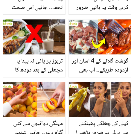
کرتے وقت یہ باتیں ضرور
تحفہ۔۔ جانیں اس صحت
یاد رکھیں
بخش پتوں کے 10 حیرت
انگیز طبی فوائد
گوشت گلانے کے 4 آسان اور
تربوز پر پانی نہ پینا یا
آزمودہ طریقے۔۔ آپ بھی
مچھلی کے بعد دودھ کا
جانیں انٹرنیشنل شیف کے
استعمال۔۔ جانیں کھانوں
بتائے راز
سے متعلق غلط فہمیوں کی
حقیقت کیا ہے اور افواہ
کیا؟
کیلے کے چھلکے پھینکنے
مہنگی دوائیوں سے کئی
سے پہلے یہ ضرور پڑھیں!
گناہ بہتر۔۔ جانیں شدید