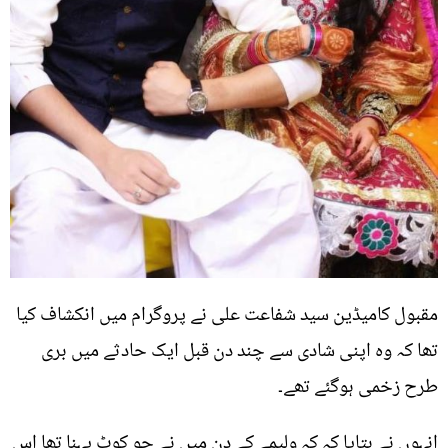
مقبول کامیڈین سید شفاعت علی نے پروگرام میں انکشاف کیا
تھا کہ وہ اپنی شادی سے چند دن قبل ایک حادثے میں بری
طرح زخمی ہوگئے تھے۔
انہوں نے بتایا کہ کہ ولیمے کے دن میں نے جو کوٹ پہنا تھا اس