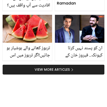
Ramadan
افادیت سے آپ واقف ہیں؟
یہ کن امراض کو روکنے میں
کام آتا ہے؟
ان کو پسند نہیں کرتا
تربوز کھانے والے ہوشیار ہو
کیونکہ.. فیروز خان کے
جائیں!اگر تربوز میں اس
بارے میں بات کرتے ہوئے
طرح کا نشان دیکھ لیں تو
فائق خان اچانک کیوں
پھینکنے میں دیر مت کریں
VIEW MORE ARTICLES
بھڑک اٹھے؟
کیونکہ ۔۔