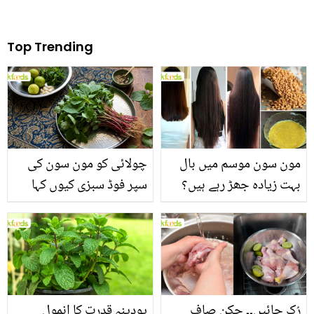
Top Trending
مون سون موسم میں بال
چولائی کو مون سون کی
بہت زیادہ جھڑ رہے ہیں؟
سپر فوڈ سبزی کیوں کہا
جانیں بالوں کو مضبوط
جاتا ہے؟ جانیں وٹامنز،
بنانے کے چند قدرتی طریقے
منرلز اور اینٹی آکسیڈنٹس
سے بھرپور اس سبزی کے
فائدے
رُک جائیں۔۔ چکن صاف
پودینہ قدرت کا انمول