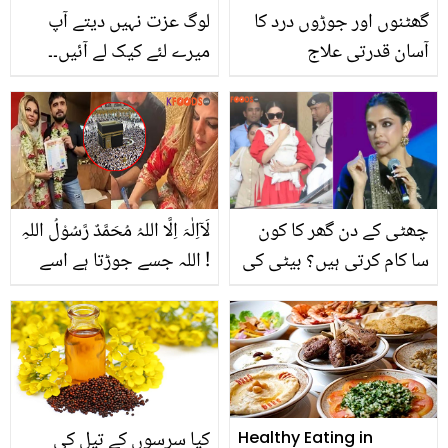
گھٹنوں اور جوڑوں درد کا
لوگ عزت نہیں دیتے آپ
آسان قدرتی علاج
میرے لئے کیک لے آئیں۔۔
مالکن نے ماسی کی سالگرہ
منائی تو روپڑی! ویڈیو
دیکھ کر سب ہی جذباتی
ہوگئے
چھٹی کے دن گھر کا کون
لَآاِلٰہَ اِلَّا اللہُ مُحَمَّدٌ رَّسُوْلُ اللہِ
سا کام کرتی ہیں؟ بیٹی کی
! اللہ جسے جوڑتا ہے اسے
ماں بننے والی دپیکا
کوئی توڑ نہیں سکتا۔۔ سلام
پڈوکون نے اپنی
قبول کرنے کے بعد راکھی
مصروفیات بتا کر سب کو
اپنے شوہر کے ساتھ عمرہ
حیران کر دیا
کرنے کب جائیں گی؟
اداکارہ نے بتادیا
کیا سرسوں کے تیل کی
Healthy Eating in