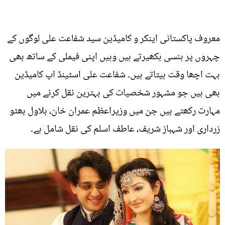
معروف پاکستانی اینکر و کامیڈین سید شفاعت علی لوگوں کے
چہروں پر ہنسی بکھیرتے ہیں وہیں اپنی فیملی کے ساتھ بھی
بہت اچھا وقت بیتاتے ہیں۔ شفاعت علی اسٹینڈ اپ کامیڈین
بھی ہیں جو مشہور شخصیات کی بہترین نقل کرنے میں
مہارت رکھتے ہیں جن میں وزیراعظم عمران خان، بلاول بھٹو
زرداری اور شہباز شریف، عاطف اسلم کی نقل شامل ہے۔