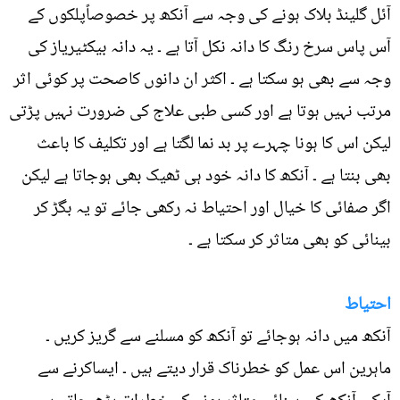
آئل گلینڈ بلاک ہونے کی وجہ سے آنکھ پر خصوصاًپلکوں کے
آس پاس سرخ رنگ کا دانہ نکل آتا ہے ۔ یہ دانہ بیکٹیریاز کی
وجہ سے بھی ہو سکتا ہے ۔ اکثر ان دانوں کاصحت پر کوئی اثر
مرتب نہیں ہوتا ہے اور کسی طبی علاج کی ضرورت نہیں پڑتی
لیکن اس کا ہونا چہرے پر بد نما لگتا ہے اور تکلیف کا باعث
بھی بنتا ہے ۔ آنکھ کا دانہ خود ہی ٹھیک بھی ہوجاتا ہے لیکن
اگر صفائی کا خیال اور احتیاط نہ رکھی جائے تو یہ بگڑ کر
بینائی کو بھی متاثر کر سکتا ہے ۔
احتیاط
آنکھ میں دانہ ہوجائے تو آنکھ کو مسلنے سے گریز کریں ۔
ماہرین اس عمل کو خطرناک قرار دیتے ہیں ۔ ایساکرنے سے