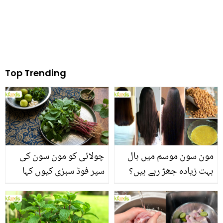
Top Trending
مون سون موسم میں بال
چولائی کو مون سون کی
بہت زیادہ جھڑ رہے ہیں؟
سپر فوڈ سبزی کیوں کہا
جانیں بالوں کو مضبوط
جاتا ہے؟ جانیں وٹامنز،
بنانے کے چند قدرتی طریقے
منرلز اور اینٹی آکسیڈنٹس
سے بھرپور اس سبزی کے