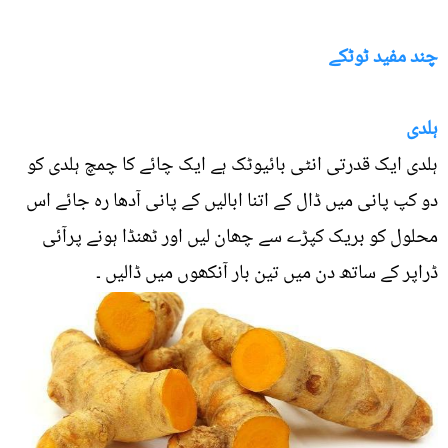
چند مفید ٹوٹکے
ہلدی
ہلدی ایک قدرتی انٹی بائیوٹک ہے ایک چائے کا چمچ ہلدی کو
دو کپ پانی میں ڈال کے اتنا ابالیں کے پانی آدھا رہ جائے اس
محلول کو بریک کپڑے سے چھان لیں اور ٹھنڈا ہونے پرآئی
ڈراپر کے ساتھ دن میں تین بار آنکھوں میں ڈالیں ۔