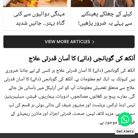
کیلے کے چھلکے پھینکنے
مہنگی دوائیوں سے کئی
سے پہلے یہ ضرور پڑھیں!
گناہ بہتر۔۔ جانیں شدید
جلد کے 3 بڑے مسائل کا
گرمی کے موسم میں آڑو
سستا اور قدرتی حل
کیوں کھانا چاہیے؟
VIEW MORE ARTICLES
آنکھ کی گوہانجی (دانے) کا آسان قدرتی علاج
آنکھ کی گوہانجی (دانے) کا آسان قدرتی علاج ہر کسی کے لیے جاننا ضروری
ہیں کیونکہ یہ ایک اہم معلومات ہے۔ آنکھ کی گوہانجی (دانے) کا آسان قدرتی
علاج سے متعلق تفصیلی معلومات آپ کو اس آرٹیکل میں بآسانی مل جائے
گی۔ ہمارے پیج پر کھانوں، مصالحوں، ادویات، بیماریوں، فیشن، سیلیبریٹیز،
ٹپس اینڈ ٹرکس، ہربلسٹ اور مشہور شیف کی بتائی ہوئی ہر قسم کی ٹپ
دستیاب ہے۔ مزید لائف ٹپس، صحت، قدرتی اجزاء اور ماڈرن ریمیڈی کے
فوڈز میں موجود ہے۔
Get Alerts