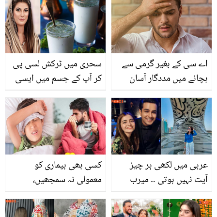
اے سی کے بغیر گرمی سے
سحری میں ٹرکش لسی پی
بچانے میں مددگار آسان
کر آپ کے جسم میں ایسی
ٹپس
کیا تبدیلی آئے گی جسے
جان کر آپ بھی حیران رہ
جائیں گے۔۔ ڈاکٹر بلقیس کا
حیران کن نسخہ
عربی میں لکھی ہر چیز
کسی بھی بیماری کو
آیت نہیں ہوتی ۔۔ میرب
معمولی نہ سمجھیں،
علی نے فتنہ پھیلانے والوں
چھوٹی بیماری کے پیچھے
کو منہ توڑ جواب دے دیا
بڑے مسائل ہو سکتے ہیں