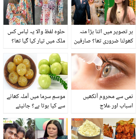
جانیے کیسے ان کے بارے
میں آگاہ ہوں؟
ہر تصویر میں اتنا بڑا منہ
حلوہ لفظ والا یہ لباس کس
کھولنا ضروری تھا؟ صارفین
ملک میں تیار کیا گیا تھا؟
کا ولیمے کی تصاویر پر طنز!
ڈریس تیار کرنے والے
عریشہ رضی نے بھی تنقید
ڈیزائنر کا بیان سامنے آگیا
کرنے والوں کو کھری کھری
سنا دی
نمی سے محروم آنکھیں
موسمِ سرما میں آملہ کھانے
اسباب اور علاج
سے کیا ہوتا ہے؟ جانیئے
آملہ کے حیرت انگیز فوائد
اور اس کا مربہ بنانے کا
آسان طریقہ