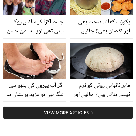
پکوڑے کھانا، صحت بھی
جسم اکڑا کر سانس روک
اور نقصان بھی؟ جانیں
لیتی تھی اور۔۔ سلمیٰ حسن
رمضان میں بیسن کا
نے اظفر علی سے خلع کیوں
استعمال بڑھنے سے جسم پر
لی تھی؟ ماضی یاد کر کے
کیا اثرات ہوتے ہیں اور ان
جذباتی ہوگئیں
سے کیسے بچا جائے
ماہر نانبائی روٹی کو نرم
اگر آپ پیروں کی بدبو سے
کیسے بناتے ہیں؟ جانیں اور
تنگ ہیں تو مزید پریشان نہ
اس طریقے کو آزمانے کے
ہوں، ان آسان نسخوں کو
بعد رکھیں روٹی دن بھر نرم
آزما کر دیکھیں
VIEW MORE ARTICLES
و تازہ