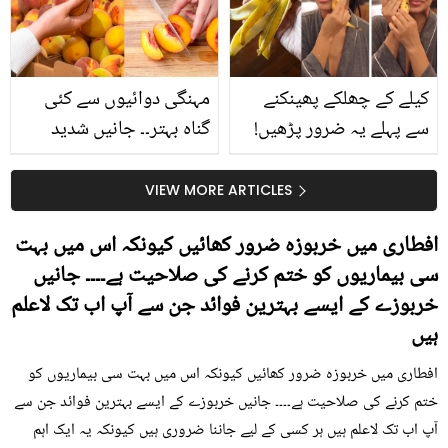
حقیقت کیا ہے اور افواہ
کیا؟
کیلے کے چھلکے پھینکنے
مہنگی دوائیوں سے کئی
سے پہلے یہ ضرور پڑھیں!
گناہ بہتر۔۔ جانیں شدید
جلد کے 3 بڑے مسائل کا
گرمی کے موسم میں آڑو
سستا اور قدرتی حل
کیوں کھانا چاہیے؟
VIEW MORE ARTICLES
افطاری میں خربوزہ ضرور کھائیں کیونکہ اس میں بہت
سی بیماریوں کو ختم کرنے کی صلاحیت ہے۔۔۔۔ جانیں
خربوزے کے ایسے بہترین فوائد جن سے آپ اب تک لاعلم
ہیں
افطاری میں خربوزہ ضرور کھائیں کیونکہ اس میں بہت سی بیماریوں کو
ختم کرنے کی صلاحیت ہے۔۔۔۔ جانیں خربوزے کے ایسے بہترین فوائد جن سے
آپ اب تک لاعلم ہیں ہر کسی کے لیے جاننا ضروری ہیں کیونکہ یہ ایک اہم