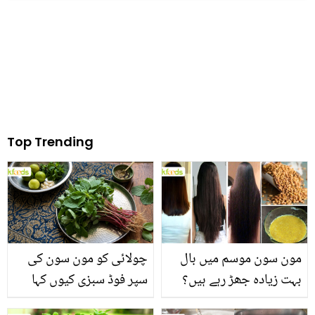
Top Trending
مون سون موسم میں بال
چولائی کو مون سون کی
بہت زیادہ جھڑ رہے ہیں؟
سپر فوڈ سبزی کیوں کہا
جانیں بالوں کو مضبوط
جاتا ہے؟ جانیں وٹامنز،