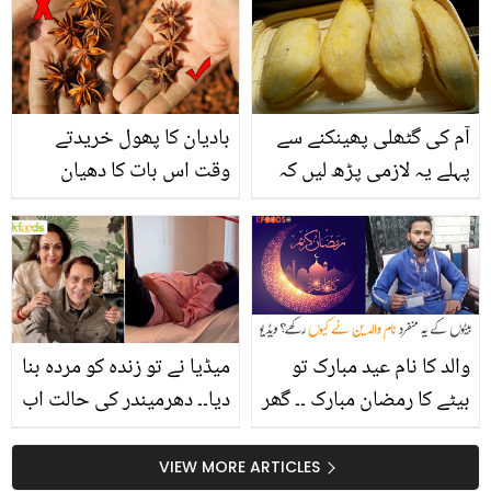
کا ذکر کرتے ہوئے جذباتی
انوکھے فائدے جو کسی اور
ہوگئیں
پھل میں شاید ہی ملیں
آم کی گٹھلی پھینکنے سے
بادیان کا پھول خریدتے
پہلے یہ لازمی پڑھ لیں کہ
وقت اس بات کا دھیان
یہ آپ کے لیے کس طرح
رکھیں ۔۔ جانیں بادیان کے
فائدہ مند ثابت ہوسکتی
پھول کو کن چیزوں میں
ہے؟
استعمال کرسکتے ہیں اور
اسکے فائدے کیا ہیں؟
والد کا نام عید مبارک تو
میڈیا نے تو زندہ کو مردہ بنا
بیٹے کا رمضان مبارک ۔۔ گھر
دیا۔۔ دھرمیندر کی حالت اب
والوں نے چھوٹے بیٹے کا کیا
کیسی ہے؟ ڈاکٹرز کا صحت
خاص نام رکھ دیا؟ ویڈیو
سے متعلق بیان
VIEW MORE ARTICLES