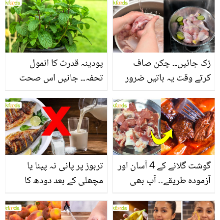
بنانے کے چند قدرتی طریقے
منرلز اور اینٹی آکسیڈنٹس
سے بھرپور اس سبزی کے
فائدے
رُک جائیں۔۔ چکن صاف
پودینہ قدرت کا انمول
کرتے وقت یہ باتیں ضرور
تحفہ۔۔ جانیں اس صحت
یاد رکھیں
بخش پتوں کے 10 حیرت
انگیز طبی فوائد
گوشت گلانے کے 4 آسان اور
تربوز پر پانی نہ پینا یا
آزمودہ طریقے۔۔ آپ بھی
مچھلی کے بعد دودھ کا
جانیں انٹرنیشنل شیف کے
استعمال۔۔ جانیں کھانوں
بتائے راز
سے متعلق غلط فہمیوں کی