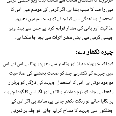
خربوزے کا استعمال سخت سے سخت ہیٹ ویو جیسی گرمی
میں راحت کا سبب بنتا ہے، اگر گرمی کے موسم میں اس کا
استعمال باقاعدگی سے کیا جائے تو یہ جسم میں بھرپور
غذائیت اور پانی کی مقدار فراہم کرتا ہے جس سے ہیٹ ویو
جیسی گرمی میں بھی مضر اثرات سے بچا جا سکتا ہے۔
چہرہ نکھار دے:
کیونکہ خربوزہ منرلز اور وٹامنز سے بھرپور ہوتا ہے اس لئے اس
میں چہرے کو نکھارنے جِلد کو صحت بخشنے کی صلاحیت
موجود ہوتی ہے، اس کا استعمال چہرے کی تازگی کو برقرار
رکھتا ہے، جلد کو نرم وملائم بناتا ہے اور اگر اس کا گودا چہرے
پر لگایا جائے تو رنگت نکھر جاتی ہے، ساتھ ہی اگر اس کے
چھلکوں سے چہرے کا مساج کر لیا جائے، تو جِلد پر قدرتی