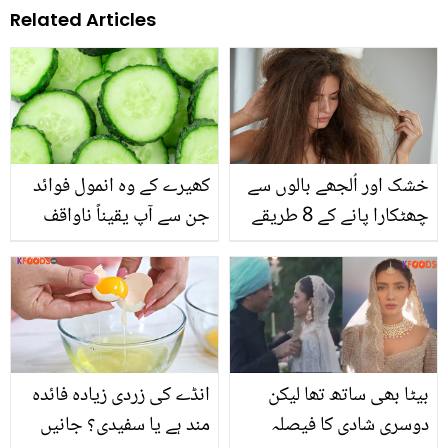
Related Articles
خشک اور اُلجھے بالوں سے
کھیرے کے وہ انمول فوائد
چھٹکارا پانے کے 8 طریقے
جن سے آپ یقیناً ناواقف
ہیں
بیٹا بھی ساتھ تھا لیکن
انڈے کی زردی زیادہ فائدہ
دوسری شادی کا فیصلہ
مند ہے یا سفیدی؟ جانیں