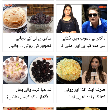
مشکل تھا مگر۔۔ شادی کے
اسکے صحت بخش فوائد
بعد ماہرہ خان کا پہلا پیغام
جو آپ کے بہت سے مسائل
وائرل
حل کرئے
ڈاکٹر نے دھوپ میں نکلنے
سادی روٹی کے بجائے
سے منع کیا ہے اور.. ملنے کا
کھجور کی روٹی ۔۔ جانیں
کہا تھا اس لئے گھر بلایا!
سحری میں کھجور کی
خلیل الرحمٰن کے بیان پر
روٹی کھانے سے کیا ہوتا ہے
لڑکی نے کیا بتایا؟
اور کیسے بنتی ہے؟ جو آپ
اور آپ کے بچوں کی صحت
کیلیئے ضروری ہے
صرف ایک انڈا اور روٹی
قد لمبا کرے والے پھل
کھا کر زندہ تھی.. نورا
سنگھاڑے کو کیسے بنائیں؟
فتیحی زندگی کی مشکلات
عام سے سنگھاڑے کے 5