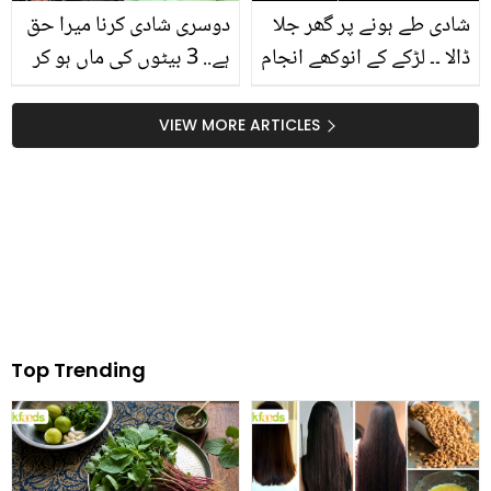
شادی طے ہونے پر گھر جلا
دوسری شادی کرنا میرا حق
ڈالا ۔۔ لڑکے کے انوکھے انجام
ہے.. 3 بیٹوں کی ماں ہو کر
نے سب کچھ ختم کر دیا،
طلاق لینا کیوں ضروری
جانیے
ہوگیا تھا؟ صائمہ قریشی
VIEW MORE ARTICLES
کے انکشافات
Top Trending