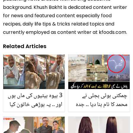
background. Khush Bakht is dedicated content writer
for news and featured content especially food
recipes, daily life tips & tricks related topics and
currently employed as content writer at kfoods.com.
Related Articles
چمکتی ہوئی بجلی نے
3 بیوہ بیٹیوں کی ماں ہوں
محمد کا نام بنا دیا ۔۔ جدہ
اور ۔۔ یہ بوڑھی خاتون کیا
میں طوفانی بارش کے
کام کرکے روزی کمانے پر
دوران آسمانی بجلی نے
مجبور ہے جن کے گھر میں
محمد کے نام سے آسمان
کوئی کمانے والا نہیں