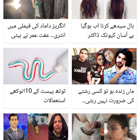
روشن کر دیا، دیکھیے
بال سیدھے کرنا اب ہوگیا
انگریز داماد کی فیملی میں
ہے آسان کیونکہ ڈاکٹر
انٹری۔۔ عفت عمر نے بیٹی
بلقیس نے بتا دیا ہے سب
کی منگنی کی تصویریں
سے آسان گھریلو طریقہ جو
شیئر کر دیں، لڑکا کون ہے؟
صرف 15 منٹ میں بالوں
کو سیدھا کردے
ماں زندہ ہو تو کسی رشتے
ٹوتھ پیسٹ کے 10انوکھے
کی ضرورت نہیں رہتی۔۔
استعمالات
بیٹی اور ماں کو یاد کرتے
ہوئے محسن عباس حیدر رو
پڑے