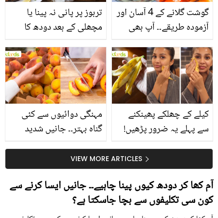
گوشت گلانے کے 4 آسان اور
تربوز پر پانی نہ پینا یا
آزمودہ طریقے۔۔ آپ بھی
مچھلی کے بعد دودھ کا
جانیں انٹرنیشنل شیف کے
استعمال۔۔ جانیں کھانوں
بتائے راز
سے متعلق غلط فہمیوں کی
حقیقت کیا ہے اور افواہ
کیا؟
کیلے کے چھلکے پھینکنے
مہنگی دوائیوں سے کئی
سے پہلے یہ ضرور پڑھیں!
گناہ بہتر۔۔ جانیں شدید
جلد کے 3 بڑے مسائل کا
گرمی کے موسم میں آڑو
سستا اور قدرتی حل
کیوں کھانا چاہیے؟
VIEW MORE ARTICLES
آم کھا کر دودھ کیوں پینا چاہیے۔۔ جانیں ایسا کرنے سے
کون سی تکلیفوں سے بچا جاسکتا ہے؟