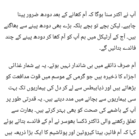
آپ نے اکثر سنا ہوگا کہ آم کھانے کے بعد دودھ ضرور پینا
چاہیے۔ لیکن بچے تو بچے بلکہ بڑے بھی دودھ پینے سے بھاگتے
ہیں۔ آج کے آرٹیکل میں ہم آپ کو آم کھا کر دودھ پینے کے چند
فائدے بتائیں گے۔
آم صرف ذائقے میں ہی شاندار نہیں ہوتے۔ یہ بے شمار غذائی
اجزاء کا ذخیرہ ہیں جو گرمی کے موسم میں قوت مدافعت کو
بڑھاتے ہیں اور ذیابیطس سے لے کر دل کی بیماریوں تک بہت
سی بیماریوں سے بچانے میں مدد دیتے ہیں۔ یہ قدرتی طور پر
آپ کے ہاضمے کی صحت کو بھی بہتر کرتے ہیں۔ بھارت سے
تعلق رکھنے والی ڈاکٹر ڈکسا بھوسر نے آم کے فائدے بتاتے ہوئے
کہا کہ آم فائبر، بیٹا کیروٹین اور پوٹاشیم کا ایک بڑا ذریعہ ہیں