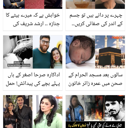
چہرے پر دانے ہیں تو جسم
خواہش ہے کہ میرے بیٹے کا
کے اندر کی صفائی کریں۔۔
جنازہ ۔۔ ارشد شریف کی
جادوئی مشروب بنانے کا
والدہ کی درخواست پر
طریقہ جو خون اندر سے
آخری رسومات سے پہلے
صاف کر کے چہرہ جگمگا
گھر کے باہر پھولوں کے
دے
ڈھیر لگا دیئے، وائرل ویڈیو
مناظر
سالوں بعد مسجد الحرام کے
اداکارہ صرحا اصغر کے ہاں
صحن میں عمرہ زائر خاتون
پہلے بچے کی پیدائش! حمل
کے ہاں بچے کی ولادت،
میں کون سی غذاؤں کا
خوش نصیب بچہ اب کس
استعمال کیا؟
حالت میں ہے؟