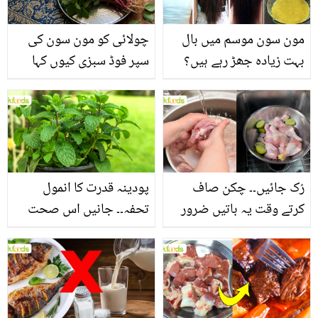
مون سون موسم میں بال
چولائی کو مون سون کی
بہت زیادہ جھڑ رہے ہیں؟
سپر فوڈ سبزی کیوں کہا
جانیں بالوں کو مضبوط
جاتا ہے؟ جانیں وٹامنز،
بنانے کے چند قدرتی طریقے
منرلز اور اینٹی آکسیڈنٹس
سے بھرپور اس سبزی کے
فائدے
رُک جائیں۔۔ چکن صاف
پودینہ قدرت کا انمول
کرتے وقت یہ باتیں ضرور
تحفہ۔۔ جانیں اس صحت
یاد رکھیں
بخش پتوں کے 10 حیرت
انگیز طبی فوائد