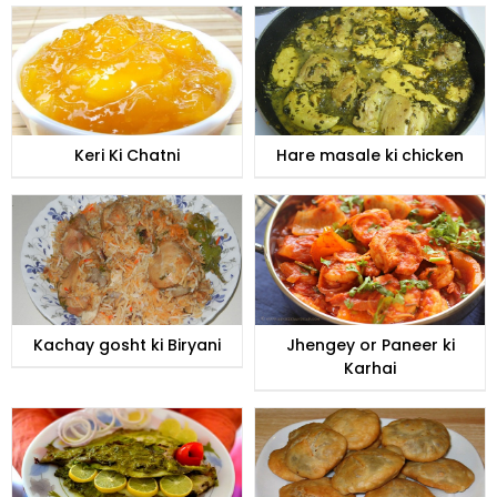
Keri Ki Chatni
Hare masale ki chicken
Kachay gosht ki Biryani
Jhengey or Paneer ki
Karhai