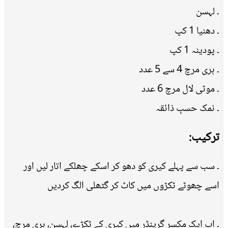
۔ لہسن
۔ دھنیا 1 کپ
۔ پودینہ 1 کپ
۔ ہری مرچ 4 سے 5 عدد
۔ موٹی لال مرچ 6 عدد
۔ نمک حسبِ ذائقہ
ترکیب:
۔ سب سے پہلے کیری کو دھو کر اسکے چھلکے اتار لیں اور
اسے چھوٹے ٹکڑوں میں کاٹ کر گٹھلی الگ کردیں
۔ اب ایک مکسر گرینڈر میں کیری کے ٹکڑے، لہسن، ہری مرچ،