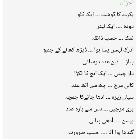
اجزاء:
بکرے کا گوشت ۔۔۔ ایک کلو
دودہ ۔۔۔۔ ایک لیٹر
نمک ۔۔۔ حسب ذائقہ
ادرک لہسن پسا ہوا ۔۔۔ ڈیڑھ کھانے کے چمچ
پیاز ۔۔۔ تین عدد درمیانی
دار چینی ۔۔۔ ایک انچ کا ٹکڑا
کالی مرچ ۔۔۔ چھ سے آٹھ عدد
سیاں زیرہ ۔۔۔ آدھا چائےکا چمچہ
ہری مرچیں ۔۔۔ دس سے بارہ عدد
بیسن ۔۔۔۔ آدھی پیالی
گندھا ہوا آٹا ۔۔۔۔ حسب ضرورت