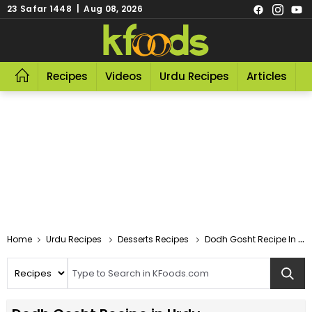
23 Safar 1448 | Aug 08, 2026
Recipes
Videos
Urdu Recipes
Articles
R
Home
Urdu Recipes
Desserts Recipes
Dodh Gosht Recipe In Urdu