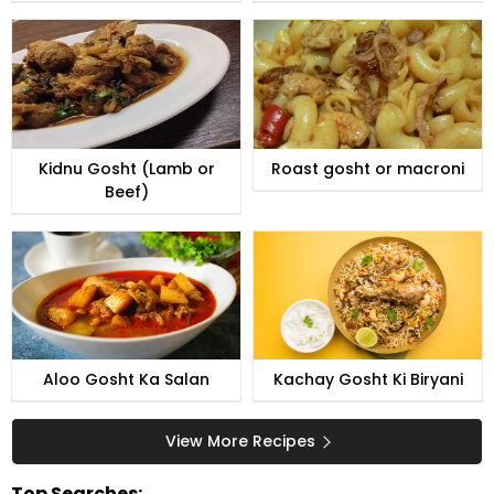
Kidnu Gosht (Lamb or
Roast gosht or macroni
Beef)
Aloo Gosht Ka Salan
Kachay Gosht Ki Biryani
View More Recipes
Top Searches: