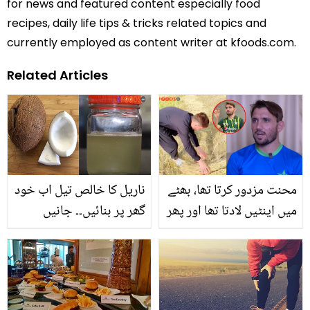
for news and featured content especially food
recipes, daily life tips & tricks related topics and
currently employed as content writer at kfoods.com.
Related Articles
محنت مزدور کرتا تھا، بھٹے
ناریل کا خالص تیل اب خود
میں اینٹیں لادتا تھا اور پھر
گھر پر بنائیں۔۔ جانیں
۔۔ غریب گھرانے سے تعلق
صرف آدھے گھنٹے میں
رکھنے والے زمان خان کرکٹ
ناریل کا تیل نکالنے کا
کی دنیا کا اسٹار کیسے بنے؟
طریقہ اور اس کے 5
زندگی سے متعلق پہلی بار
زبردست فائدے