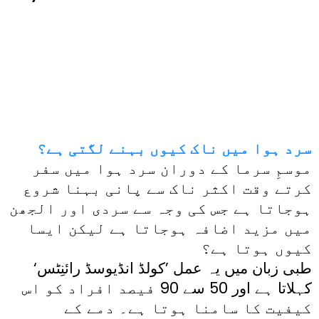
سرد ہوا میں ناک کیوں بہنے لگتی ہے؟
موسمِ سرما کے دوران سرد ہوا میں سفر
کرتے وقت اکثر ناک سے پانی بہنا شروع
ہوجاتا ہے جس کی وجہ سے سردی اور الجھن
میں مزید اضافہ ہوجاتا ہے لیکن ایسا
کیوں ہوتا ہے؟
طبی زبان میں یہ عمل ’کولڈ انڈیوسڈ رائنِٹس‘
کہلاتا ہے اور 50 سے 90 فیصد افراد کو اس
کیفیت کا سامنا ہوتا ہے۔ دمے کے