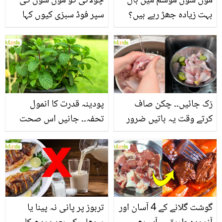
مون سون موسم میں بال
چولائی کو مون سون کی
بہت زیادہ جھڑ رہے ہیں؟
سپر فوڈ سبزی کیوں کہا
جانیں بالوں کو مضبوط
جاتا ہے؟ جانیں وٹامنز،
بنانے کے چند قدرتی طریقے
منرلز اور اینٹی آکسیڈنٹس
سے بھرپور اس سبزی کے
فائدے
رُک جائیں۔۔ چکن صاف
پودینہ قدرت کا انمول
کرتے وقت یہ باتیں ضرور
تحفہ۔۔ جانیں اس صحت
یاد رکھیں
بخش پتوں کے 10 حیرت
انگیز طبی فوائد
گوشت گلانے کے 4 آسان اور
تربوز پر پانی نہ پینا یا