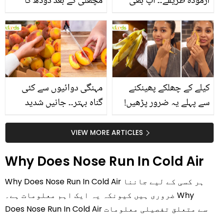
آزمودہ طریقے۔۔ آپ بھی
مچھلی کے بعد دودھ کا
جانیں انٹرنیشنل شیف کے
استعمال۔۔ جانیں کھانوں
بتائے راز
سے متعلق غلط فہمیوں کی
حقیقت کیا ہے اور افواہ
کیا؟
کیلے کے چھلکے پھینکنے
مہنگی دوائیوں سے کئی
سے پہلے یہ ضرور پڑھیں!
گناہ بہتر۔۔ جانیں شدید
جلد کے 3 بڑے مسائل کا
گرمی کے موسم میں آڑو
سستا اور قدرتی حل
کیوں کھانا چاہیے؟
VIEW MORE ARTICLES
Why Does Nose Run In Cold Air
Why Does Nose Run In Cold Air ہر کسی کے لیے جاننا
ضروری ہیں کیونکہ یہ ایک اہم معلومات ہے۔ Why
Does Nose Run In Cold Air سے متعلق تفصیلی معلومات