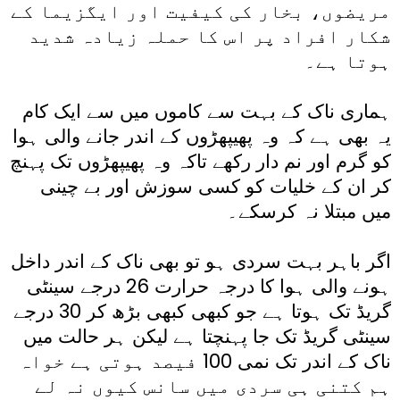
مریضوں، بخار کی کیفیت اور ایگزیما کے
شکار افراد پر اس کا حملہ زیادہ شدید
ہوتا ہے۔
ہماری ناک کے بہت سے کاموں میں سے ایک کام
یہ بھی ہے کہ وہ پھیپھڑوں کے اندر جانے والی ہوا
کو گرم اور نم دار رکھے تاکہ وہ پھیپھڑوں تک پہنچ
کر ان کے خلیات کو کسی سوزش اور بے چینی
میں مبتلا نہ کرسکے۔
اگر باہر بہت سردی ہو تو بھی ناک کے اندر داخل
ہونے والی ہوا کا درجہ حرارت 26 درجے سینٹی
گریڈ تک ہوتا ہے جو کبھی کبھی بڑھ کر 30 درجے
سینٹی گریڈ تک جا پہنچتا ہے لیکن ہر حالت میں
ناک کے اندر تک نمی 100 فیصد ہوتی ہے خواہ
ہم کتنی ہی سردی میں سانس کیوں نہ لے