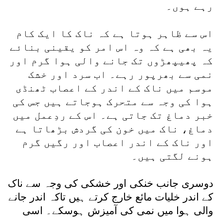
رہے ہوں۔
اس سے ظاہر ہوتا ہے کہ ناک کا ایک کام
یہ بھی ہے کہ وہ اس امر کو یقینی بنائے
کہ پھیپھڑوں تک جانے والی ہوا گرم اور
نمی سے بھرپور رہے۔ اب سرد اور خشک
موسم میں ناک کے اندر کے اعصاب ٹھنڈی
ہوا کی وجہ سے متحرک ہوجاتے ہیں جس کی
خبر دماغ تک جاتی ہے۔ اس کے ردِعمل میں
دماغ، ناک میں خون کی گردش بڑھاتا ہے
اور ناک کے اندر اعصاب اور رگیں گرم
ہونے لگتی ہیں۔
دوسری جانب خنکی اور خشکی کی وجہ سے ناک
کے اندر خلیات مائع خارج کرتے ہیں تاکہ اندر جانے
والی ہوا میں نمی کی آمیزش ہوسکے۔ اسی