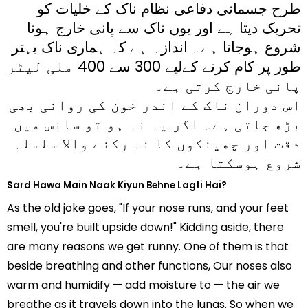
طرح جسمانی دفاعی نظام ناک کے خلیات کو
تحریک دیتا ہے اور یوں ناک سے پانی خارج ہونا
شروع ہوجاتا ہے۔ اندازہ ہے کہ ہماری ناک بہتر
طور پر کام کرنے کےلیے 300 سے 400 ملی لیٹر
پانی خارج کرتی ہے۔
اس دوران ناک کے اندر خون کی روانی بھی
بڑھ جاتی ہے۔ اگر یہ نہ ہو تو سانس میں
دقت اور چھینکوں کا نہ رکنے والا سلسلہ
شروع ہوسکتا ہے۔
Sard Hawa Main Naak Kiyun Behne Lagti Hai?
As the old joke goes, "If your nose runs, and your feet
smell, you're built upside down!" Kidding aside, there
are many reasons we get runny. One of them is that
beside breathing and other functions, Our noses also
warm and humidify — add moisture to — the air we
breathe as it travels down into the lungs. So when we