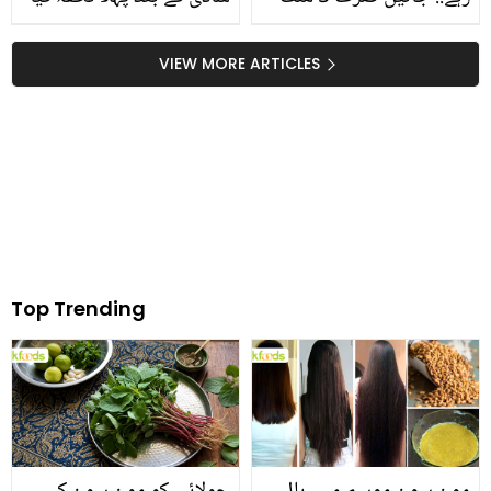
میں پرانے نیل کٹر کو ٹھیک
دیا تھا؟ خاموشی سے شادی
کرنے کا طریقہ
کرنے والی اداکارہ نے
VIEW MORE ARTICLES
انکشاف کردیا
Top Trending