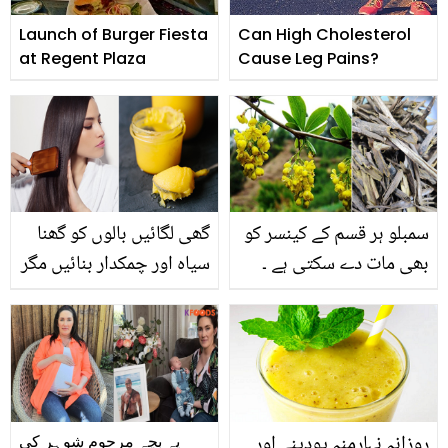
بتا دیا
Launch of Burger Fiesta
Can High Cholesterol
at Regent Plaza
Cause Leg Pains?
سمبلو ہر قسم کے کینسر کو
گھی لگائیں بالوں کو گھنا
بھی مات دے سکتی ہے ۔
سیاہ اور چمکدار بنائیں مگر
سمبلو بوٹی کیا ہے؟ جانیئے
کیسے؟ جانیئے گھی سے
اس کے حیران کر دینے والے
بالوں کی نشونما کا جادوئی
فوائد اور طریقہ استعمال
ٹوٹکا
روزانہ نہارمنہ پودینے اور
یہ بچہ مرحوم شوہر کی