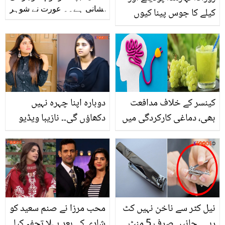
نشانی ہے۔۔ عورت نے شوہر
کیلے کا جوس پینا کیوں
کے مرنے کے 2 سال بعد اس
ضروری ہے؟ فائدے جان کر
کے بچے کو کیسے جنم دیا؟
آپ بھی پینا شروع کر دیں
حیرت انگیز واقعہ
گے
کینسر کے خلاف مدافعت
دوبارہ اپنا چہرہ نہیں
بھی، دماغی کارکردگی میں
دکھاؤں گی۔۔ نازیبا ویڈیو
اضافے سے لے کرجلد کو
وائرل ہونے کے بعد کیا
تروتازہ بنانے تک ۔۔ انگور کے
مناہل ملک نے سوشل میڈیا
جوس کے 6 حیران کن
چھوڑ دیا؟ جذباتی پیغام
فوائد
شئیر کردیا
نیل کٹر سے ناخن نہیں کٹ
محب مرزا نے صنم سعید کو
رہے.. جانیں صرف 5 منٹ
شادی کے بعد پہلا تحفہ کیا