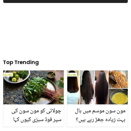
سی بڑی تبدیلی آ سکتی
چھوڑ کر اسٹیڈیم جانے
ہیں؟ جانیں اس کے چند
والے دلہا دلہن کی دلچسپ
حیرت انگیز فوائد
ویڈیو
Top Trending
مون سون موسم میں بال
چولائی کو مون سون کی
بہت زیادہ جھڑ رہے ہیں؟
سپر فوڈ سبزی کیوں کہا
جانیں بالوں کو مضبوط
جاتا ہے؟ جانیں وٹامنز،