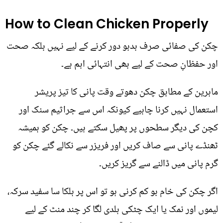
How to Clean Chicken Properly
چکن کی صفائی صرف بدبو دور کرنے کے لیے نہیں بلکہ صحت
اور حفظانِ صحت کے لیے بھی انتہائی اہم ہے۔
ماہرین کے مطابق چکن دھوتے وقت پانی کا تیز پریشر
استعمال نہیں کرنا چاہیے کیونکہ اس سے جراثیم سنک اور
کچن کی دیگر سطحوں پر پھیل سکتے ہیں۔ چکن کو ہمیشہ
ٹھنڈے پانی سے صاف کریں اور فریزر سے نکالے گئے چکن کو
گرم پانی میں ڈالنے سے گریز کریں۔
اگر چکن کی خام بو کم کرنی ہو تو اس پر ہلکا سا سفید سرکہ،
لیموں اور نمک یا ایک چٹکی ہلدی لگا کر چند منٹ کے لیے