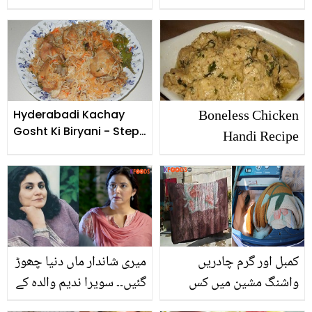
جانیئے اس کے وہ فائدے
میں سمیر کا کردار ہر بہن کا
جو ڈاکٹر بتاتے ہیں
خواب کیوں بن گیا؟
Boneless Chicken
Hyderabadi Kachay
Gosht Ki Biryani - Step
Handi Recipe
By Step Recipe
کمبل اور گرم چادریں
میری شاندار ماں دنیا چھوڑ
واشنگ مشین میں کس
گئیں۔۔ سویرا ندیم والدہ کے
طرح دھوئیں کہ وقت بھی
انتقال کی خبر دیتے ہوئے