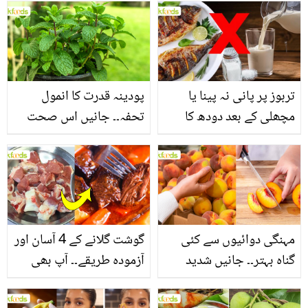
بنانے کے چند قدرتی طریقے
منرلز اور اینٹی آکسیڈنٹس
سے بھرپور اس سبزی کے
فائدے
تربوز پر پانی نہ پینا یا
پودینہ قدرت کا انمول
مچھلی کے بعد دودھ کا
تحفہ۔۔ جانیں اس صحت
استعمال۔۔ جانیں کھانوں
بخش پتوں کے 10 حیرت
سے متعلق غلط فہمیوں کی
انگیز طبی فوائد
حقیقت کیا ہے اور افواہ
کیا؟
مہنگی دوائیوں سے کئی
گوشت گلانے کے 4 آسان اور
گناہ بہتر۔۔ جانیں شدید
آزمودہ طریقے۔۔ آپ بھی
گرمی کے موسم میں آڑو
جانیں انٹرنیشنل شیف کے
کیوں کھانا چاہیے؟
بتائے راز