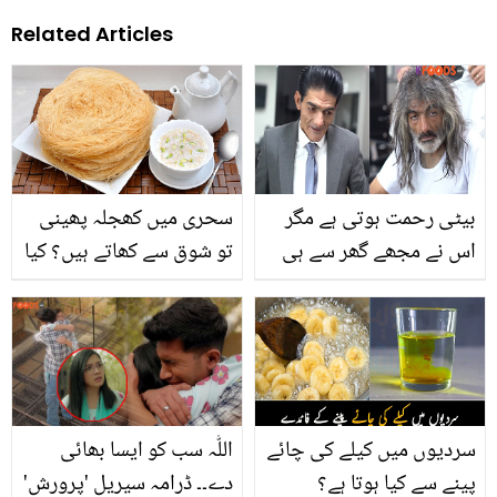
Related Articles
بیٹی رحمت ہوتی ہے مگر
سحری میں کھجلہ پھینی
اس نے مجھے گھر سے ہی
تو شوق سے کھاتے ہیں؟ کیا
نکال دیا۔۔ سڑک پر رہنے والے
آپ کو پتہ ہے اس کو کھانے
باپ نے امیر ہونے کے بعد
سے کیا فائدہ ہوتا ہے؟
بیٹی کے ساتھ کیا سلوک
کیا؟
سردیوں میں کیلے کی چائے
اللّٰہ سب کو ایسا بھائی
پینے سے کیا ہوتا ہے؟
دے۔۔ ڈرامہ سیریل 'پرورش'