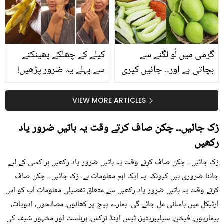
گرمی میں لُو لگنے سے
کیلے کے چھلکے پھینکنے
بچاتی ہے اور۔۔ جانیں کیری
سے پہلے یہ ضرور پڑھیں!
کھانے کے وہ بہترین فائدے
جلد کے 3 بڑے مسائل کا
جو بہت کم لوگ جانتے ہیں
سستا اور قدرتی حل
VIEW MORE ARTICLES
رُک جائیں۔۔ چکن صاف کرتے وقت یہ باتیں ضرور یاد
رکھیں
رُک جائیں۔۔ چکن صاف کرتے وقت یہ باتیں ضرور یاد رکھیں ہر کسی کے لیے
جاننا ضروری ہیں کیونکہ یہ ایک اہم معلومات ہے۔ رُک جائیں۔۔ چکن صاف
کرتے وقت یہ باتیں ضرور یاد رکھیں سے متعلق تفصیلی معلومات آپ کو اس
آرٹیکل میں بآسانی مل جائے گی۔ ہمارے پیج پر کھانوں، مصالحوں، ادویات،
بیماریوں، فیشن، سیلیبریٹیز، ٹپس اینڈ ٹرکس، ہربلسٹ اور مشہور شیف کی