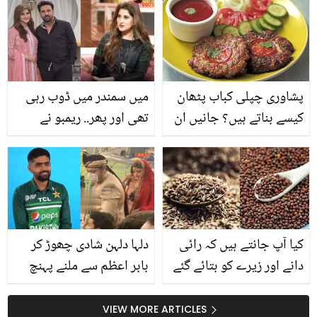
بچے اور ڈرائی کلینر کے
جذباتی ہوگئیں
پیسے بھی؟ ویڈیو میں
دیکھیں
پشاوری چپلی کباب پٹھان
میں سمندر میں ڈوب رہی
کیسے بناتے ہیں؟ جانیں ان
تھی اور پھر.. ریمبو نے
کو بنانے اور ٹوٹنے سے
بیوی کی جان بچانے کے کیا
بچانے کا وہ طریقہ جو
کیا؟
پشاور کے شیف بتاتے ہیں
کیا آپ جانتے ہیں کہ رائی
دلہا دلہن شادی چھوڑ کر
دانے اور زیرے کو بتائے گئے
بابر اعظم سے ملنے پہنچ
طریقے سے استعمال کرنے
گئے.. کپتان سے ملنے کے
پر آپ کے جسم میں کون
شوق میں شادی ادھوری
VIEW MORE ARTICLES