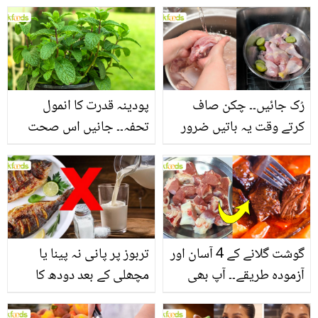
جانیں بالوں کو مضبوط
جاتا ہے؟ جانیں وٹامنز،
بنانے کے چند قدرتی طریقے
منرلز اور اینٹی آکسیڈنٹس
سے بھرپور اس سبزی کے
فائدے
رُک جائیں۔۔ چکن صاف
پودینہ قدرت کا انمول
کرتے وقت یہ باتیں ضرور
تحفہ۔۔ جانیں اس صحت
یاد رکھیں
بخش پتوں کے 10 حیرت
انگیز طبی فوائد
گوشت گلانے کے 4 آسان اور
تربوز پر پانی نہ پینا یا
آزمودہ طریقے۔۔ آپ بھی
مچھلی کے بعد دودھ کا
جانیں انٹرنیشنل شیف کے
استعمال۔۔ جانیں کھانوں