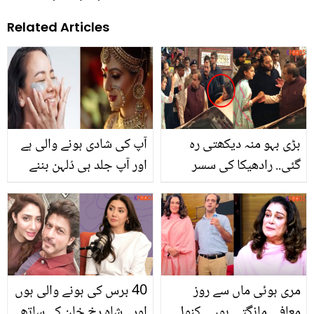
Related Articles
بڑی بہو منہ دیکھتی رہ
آپ کی شادی ہونے والی ہے
گئی.. رادھیکا کی سسر
اور آپ جلد ہی دُلہن بننے
مکیش امبانی سے لڑتے ہوئے
والی ہیں تو یہ اسِکن کئیر
ویڈیو وائرل
ٹپس ضرور آزمائیں تاکہ آپ
کی شادی تک آپ کا چہرہ ہو
جائے چاند جیسا روشن
مری ہوئی ماں سے روز
40 برس کی ہونے والی ہوں
معافی مانگتی ہوں۔۔ کنول
اور۔۔ شاہ رخ خان کے ساتھ