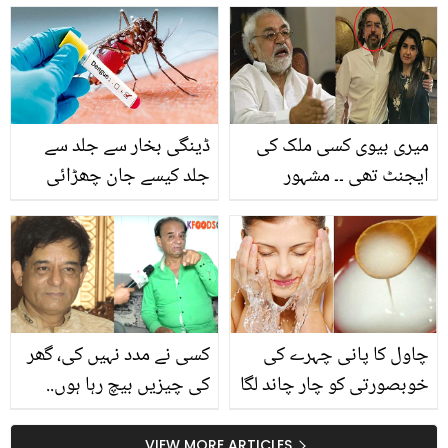
ہوتی ہے اور ڈاکٹر اس کا کیا
سے 5 زبردست فائدے ہوتے
حل بتاتے ہیں؟
ہیں؟
میری بیوی کسی ملک کی
ڈینگی بخار سے جلد سے
ایجنٹ تھی ۔۔ مشہور
جلد کیسے جان چھڑائی
صحافی ایاز امیر کے بیٹے
جائے؟ جانیئے چند ایسے
نے اہلیہ کو قتل کس وجہ
گھریلو نسخے جن سے
سے کیا؟ پولیس کے سامنے
ڈینگی بخار سے بچا جا
سچ بول دیا
سکتا ہے
چاول کا پانی چہرے کی
کسی نے مدد نہیں کی، گھر
خوبصورتی کو چار چاند لگا
کی چیزیں بیچ رہا ہوں..
سکتا ہے ۔ جانئے اس کے 5
خواجہ سلیم کس بیماری کا
ٹوٹکے
شکار ہوگئے؟ ویڈیو نے
VIEW MORE ARTICLES