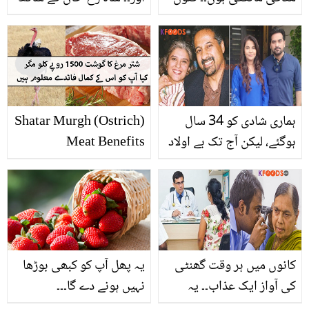
نعمان نے ماں کے ساتھ ایسا
کام کرنے کے بعد ڈپریشن کا
کیا کیا تھا جو آج بھی
شکار کیوں ہوگئیں تھیں؟
افسوس ہے؟ بتاتے ہوئے رو
ماہرہ خان کا انکشاف
پڑیں
ہماری شادی کو 34 سال
Shatar Murgh (Ostrich)
ہوگئے، لیکن آج تک بے اولاد
Meat Benefits
ہیں ۔۔ شوبز کی مشہور
جوڑیاں جن کی کوئی اولاد
نہیں
کانوں میں ہر وقت گھنٹی
یہ پھل آپ کو کبھی بوڑھا
کی آواز ایک عذاب۔۔ یہ
نہیں ہونے دے گا۔۔۔
اذیت ناک بیماری کیوں
اسٹرابیری کھانے سے کون