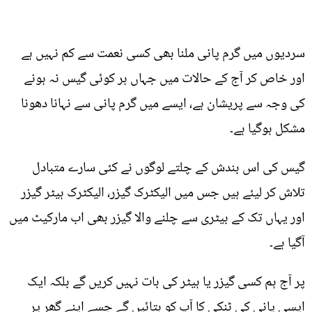
سردیوں میں گرم پانی ملنا بھی کسی نعمت سے کم نہیں ہے
اور خاص کر آج کے حالات میں جہاں ہر کوئی گیس نہ ہونے
کی وجہ سے پریشان ہے، ایسے میں گرم پانی سے نہانا دھونا
مشکل ہوگیا ہے۔
گیس کی اس بندش کے چلتے لوگوں نے کئی سارے متبادل
تلاش کر لیئے ہیں جس میں الیکٹرک گیزر، الیکٹرک ہیٹر گیزر
اور یہاں تک کے بیٹری سے چلنے والا گیزر بھی اب مارکیٹ میں
آگیا ہے۔
پر آج ہم کسی گیزر یا ہیٹر کی بات نہیں کریں گے بلکہ ایک
ایسی پانی کی ٹنکی کا آپ کو بتائیں گے جسے اپنے گھر پر