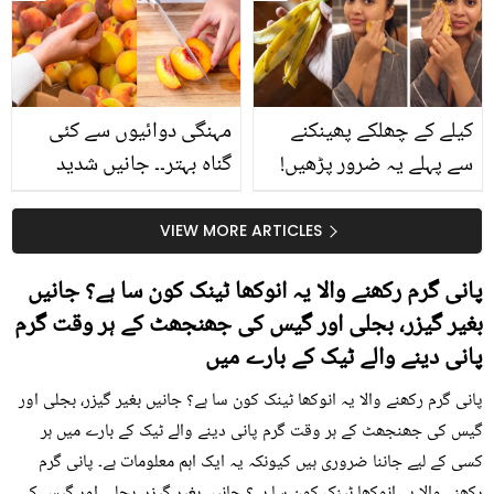
بتائے راز
سے متعلق غلط فہمیوں کی
حقیقت کیا ہے اور افواہ
کیا؟
کیلے کے چھلکے پھینکنے
مہنگی دوائیوں سے کئی
سے پہلے یہ ضرور پڑھیں!
گناہ بہتر۔۔ جانیں شدید
جلد کے 3 بڑے مسائل کا
گرمی کے موسم میں آڑو
سستا اور قدرتی حل
کیوں کھانا چاہیے؟
VIEW MORE ARTICLES
پانی گرم رکھنے والا یہ انوکھا ٹینک کون سا ہے؟ جانیں
بغیر گیزر، بجلی اور گیس کی جھنجھٹ کے ہر وقت گرم
پانی دینے والے ٹیک کے بارے میں
پانی گرم رکھنے والا یہ انوکھا ٹینک کون سا ہے؟ جانیں بغیر گیزر، بجلی اور
گیس کی جھنجھٹ کے ہر وقت گرم پانی دینے والے ٹیک کے بارے میں ہر
کسی کے لیے جاننا ضروری ہیں کیونکہ یہ ایک اہم معلومات ہے۔ پانی گرم
رکھنے والا یہ انوکھا ٹینک کون سا ہے؟ جانیں بغیر گیزر، بجلی اور گیس کی