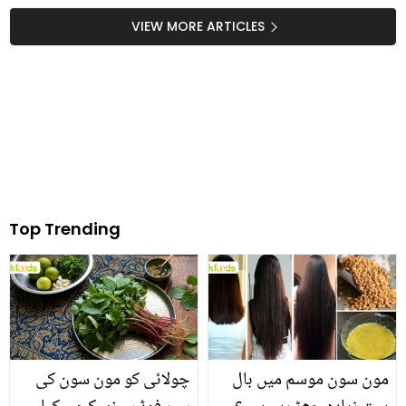
نے کیسنر جیسے جان لیوا
VIEW MORE ARTICLES
مرض کو شکست دی اور
واپس زندگی کی طرف لوٹ
آئیں
Top Trending
مون سون موسم میں بال
چولائی کو مون سون کی