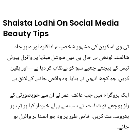
Shaista Lodhi On Social Media
Beauty Tips
ٹی وی اسکرین کی مشہور شخصیت، اداکارہ اور ماہر جلد
شائستہ لودھی نے حال ہی میں سوشل میڈیا پر وائرل بیوٹی
ٹپس کے پیچھے چھپے سچ کو بےنقاب کر دیا ہے—اور یقین
کریں، جو کچھ انہوں نے بتایا، وہ واقعی جاننے کے لائق ہے
ایک پروگرام میں جب عائشہ عمر نے ان سے خوبصورتی کے
راز پوچھے تو شائستہ نے سب سے پہلے خبردار کیا ہر ٹِپ پر
بھروسہ مت کریں، خاص طور پر وہ جو انسٹا پر وائرل ہو
جائے۔