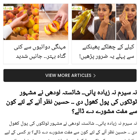
جانیں انٹرنیشنل شیف کے
استعمال۔۔ جانیں کھانوں
بتائے راز
سے متعلق غلط فہمیوں کی
حقیقت کیا ہے اور افواہ
کیا؟
کیلے کے چھلکے پھینکنے
مہنگی دوائیوں سے کئی
سے پہلے یہ ضرور پڑھیں!
گناہ بہتر۔۔ جانیں شدید
جلد کے 3 بڑے مسائل کا
گرمی کے موسم میں آڑو
سستا اور قدرتی حل
کیوں کھانا چاہیے؟
VIEW MORE ARTICLES
نہ سیرم نہ زیادہ پانی۔۔ شائستہ لودھی نے مشہور
ٹوٹکوں کی پول کھول دی ۔۔ حسین نظر آنے کے لئے کون
سے مفت مشورے دے ڈالے؟
نہ سیرم نہ زیادہ پانی۔۔ شائستہ لودھی نے مشہور ٹوٹکوں کی پول کھول
دی ۔۔ حسین نظر آنے کے لئے کون سے مفت مشورے دے ڈالے؟ ہر کسی کے لیے