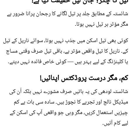
تیل کا چکر؟ جان لیں حقیقت کیا ہے!
شائستہ کے مطابق جلد پر تیل لگانے کا رجحان پرانا ضرور ہے
مگر مؤثر ہر تیل نہیں ہوتا۔
کوئی بھی تیل اسکن میں جذب نہیں ہوتا، سوائے ناریل کے تیل
کے۔ ناریل کا تیل واقعی مؤثر ہے، باقی تیل صرف وقتی مساج
یا کلینزنگ کے لیے بہتر ہیں — کوئی خاص فائدہ نہیں دیتے۔
کم، مگر درست پروڈکٹس اپنائیں!
شائستہ لودھی کی یہ باتیں صرف مشورے نہیں بلکہ اُن کی
میڈیکل نالج اور تجربے کا نچوڑ ہیں۔ سادہ سی بات ہے کم
چیزیں استعمال کریں، مگر وہی جو واقعی آپ کی اسکن کے
لیے کام آئیں۔