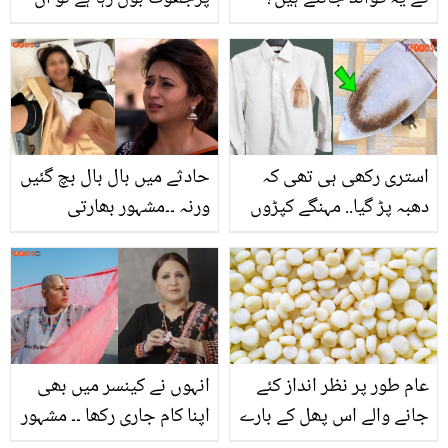
باتوں سے آپ اس کا جھوٹ
پکڑسکتے ہیں
استری رکھی ہی تھی کہ
حادثے میں بال بال بچ گئیں
دھبہ پڑ گیا.. مہنگے کپڑوں
ورنہ ۔۔مشہور بھارتی
سے استری کے جلنے کے داغ
اداکارہ خطرناک حادثے کا
کیسے مٹائیں؟
شکار ہوگئیں، کتنا بڑا
نقصان ہوگیا؟ شوہر نے
احوال بتا دیا
عام طور پر نظر انداز کئے
انہوں نے کینسر میں بھی
جانے والے اس پھل کے بارے
اپنا کام جاری رکھا ۔۔ مشہور
میں جانتے ہیں؟
پاکستانی اداکارائیں جنہوں