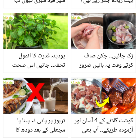
بہت زیادہ جھڑ رہے ہیں؟
سپر فوڈ سبزی کیوں کہا
جانیں بالوں کو مضبوط
جاتا ہے؟ جانیں وٹامنز،
بنانے کے چند قدرتی طریقے
منرلز اور اینٹی آکسیڈنٹس
سے بھرپور اس سبزی کے
فائدے
رُک جائیں۔۔ چکن صاف
پودینہ قدرت کا انمول
کرتے وقت یہ باتیں ضرور
تحفہ۔۔ جانیں اس صحت
یاد رکھیں
بخش پتوں کے 10 حیرت
انگیز طبی فوائد
گوشت گلانے کے 4 آسان اور
تربوز پر پانی نہ پینا یا
آزمودہ طریقے۔۔ آپ بھی
مچھلی کے بعد دودھ کا