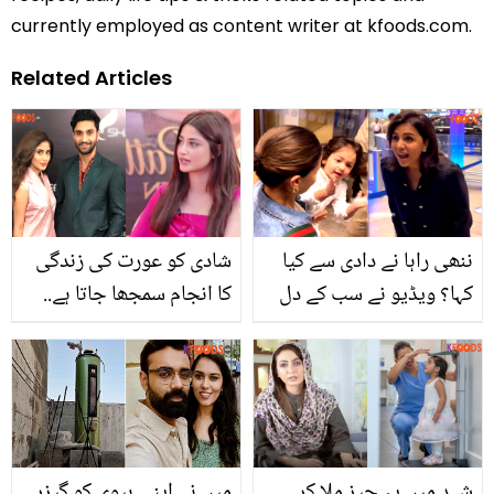
currently employed as content writer at kfoods.com.
Related Articles
ننھی راہا نے دادی سے کیا
شادی کو عورت کی زندگی
کہا؟ ویڈیو نے سب کے دل
کا انجام سمجھا جاتا ہے..
جیت لیے
جیون ساتھی کیسا ہونا
چاہیئے؟ سجل علی نے دل
کی بات بتا دی
شہد میں یہ چیز ملا کر
میں نے اپنی بیوی کو گیزر