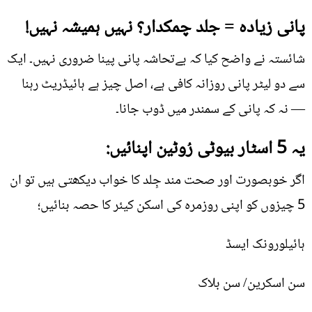
پانی زیادہ = جلد چمکدار؟ نہیں ہمیشہ نہیں!
شائستہ نے واضح کیا کہ بےتحاشہ پانی پینا ضروری نہیں۔ ایک
سے دو لیٹر پانی روزانہ کافی ہے، اصل چیز ہے ہائیڈریٹ رہنا
— نہ کہ پانی کے سمندر میں ڈوب جانا۔
یہ 5 اسٹار بیوٹی رُوٹین اپنائیں:
اگر خوبصورت اور صحت مند جِلد کا خواب دیکھتی ہیں تو ان
5 چیزوں کو اپنی روزمرہ کی اسکن کیئر کا حصہ بنائیں؛
ہائیلورونک ایسڈ
سن اسکرین/ سن بلاک