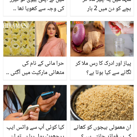
بچے کو دن میں 2 بار
کی وجہ سے کھویا تھا ۔۔
کھلائیں اور۔۔ قد بڑھانے کے
اس شخص کی بیوی کے
لئے ڈاکٹر ام راحیل کا
ساتھ ایسا کیا ہوا کہ وہ آئی
سالوں پرانا نسخہ! آپ بھی
سی یو میں چلی گئی؟ گھر
جان لیں
میں بھی گیزر ہے تو یہ
ضرور پڑھ لیں
پیاز اور ادرک کا رس ملا کر
حرا مانی کے نام کی
لگانے سے کیا ہوتا ہے؟
مٹھائی مارکیٹ میں آگئی ۔۔
جانیئے بے رونق چہرے اور
یہ مٹھائی کہاں فروخت ہو
خراب بالوں کو ٹھیک کرنے
رہی ہے اور اس پراداکارہ نے
میں یہ کیسے مدد کرسکتا
کیا ردعمل دیا؟ دیکھیں
ہے
ان معمولی بیجوں کو کھانے
کیا کوئی آپ سے واٹس ایپ
کے یہ فوائد جانتے ہیں؟
پرجھوٹ بول رہا ہے تو ان