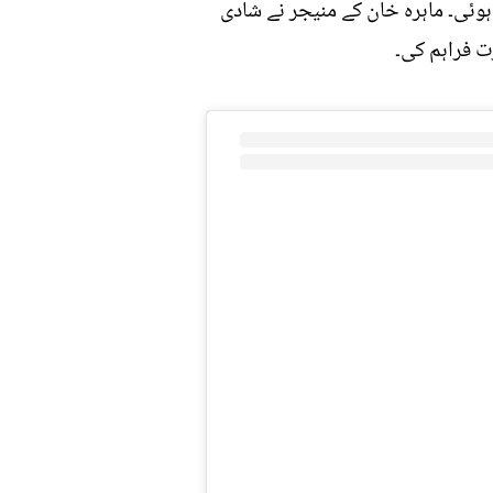
وئی۔ ماہرہ خان کے منیجر نے شادی
 فراہم کی۔