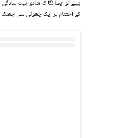
پہلے تو ایسا لگا کہ شادی بہت سادگ
کے اختتام پر ایک چھوٹی سی جھلک ش