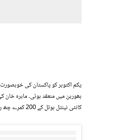
یکم اکتوبر کو پاکستان کی خوبصورت ا
بھوربن میں منعقد ہوئی۔ ماہرہ خان ک
کانٹی نینٹل ہوٹل کے 200 کمرے چھ روزہ جشن کے لیے اپنے چاہنے والوں کے لیے مخصوص کیے جو شادی میں شریک تھے۔