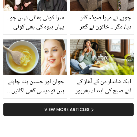
چوہے نے میرا صوفہ کُتر
میرا کوئی بھائی نہیں جو۔۔
دیا، مگر ۔۔ خاتون نے گھر
یہاں بیوہ کی بھی کوئی
بیٹھے کیسے پُرانے صوفے
عزت نہیں! ارشد شریف کی
کو نیا اور سٹائلش بنایا؟
بیوہ نے اپنی کردار کشی
کرنے والوں کو کیا کہا؟
ایک شاندار دن کے آغاز کے
جوان اور حسین بننا چاہتے
لئے صبح کی ابتداء بھرپور
ہیں تو دیسی گھی لگائیں ۔۔
طریقے سے کریں ۔۔ کیونکہ
دیسی گھی صحت کے
زندگی اللہ کی دی ہوئی
فائدوں کے ساتھ حسن کے
VIEW MORE ARTICLES
بہترین نعمت ہے
نکھار میں بھی کارآمد