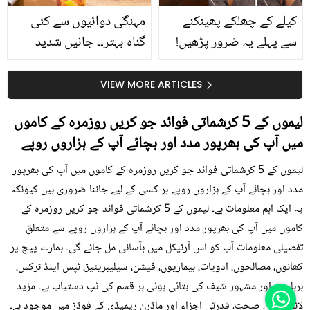
کیلے کے چھلکے پھینکنے
مہنگی دوائیوں سے کئی
سے پہلے یہ ضرور پڑھیں!
گناہ بہتر۔۔ جانیں شدید
جلد کے 3 بڑے مسائل کا
گرمی کے موسم میں آڑو
سستا اور قدرتی حل
کیوں کھانا چاہیے؟
VIEW MORE ARTICLES
لیموں کے 5 کرشماتی فوائد جو کریں روزمرہ کے کاموں
میں آپ کی بھرپور مدد اور بچائے آپ کے ہزاروں روپے
لیموں کے 5 کرشماتی فوائد جو کریں روزمرہ کے کاموں میں آپ کی بھرپور
مدد اور بچائے آپ کے ہزاروں روپے ہر کسی کے لیے جاننا ضروری ہیں کیونکہ
یہ ایک اہم معلومات ہے۔ لیموں کے 5 کرشماتی فوائد جو کریں روزمرہ کے
کاموں میں آپ کی بھرپور مدد اور بچائے آپ کے ہزاروں روپے سے متعلق
تفصیلی معلومات آپ کو اس آرٹیکل میں بآسانی مل جائے گی۔ ہمارے پیج پر
کھانوں، مصالحوں، ادویات، بیماریوں، فیشن، سیلیبریٹیز، ٹپس اینڈ ٹرکس،
ہربلسٹ اور مشہور شیف کی بتائی ہوئی ہر قسم کی ٹپ دستیاب ہے۔ مزید
لائف ٹپس، صحت، قدرتی اجزاء اور ماڈرن ریمیڈی کے فوڈز میں موجود ہے۔