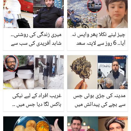
چیز لینے نکلا پھر واپس نہ
میری زندگی کی روشنی۔۔
آیا۔۔ 6 روز سے لاپتہ سعد
شاہد آفریدی کی سب سے
کی لاش ملنے پر کہرام مچ
چھوٹی بیٹی کے ساتھ
گیا، بچے کے ساتھ کیا ہوا؟
عمرہ کرتے ہوئے خوبصورت
ویڈیو
مدینہ کی جڑی بوٹی جس
غریب افراد کے لیے نیکی
سے بچے کی پیدائش میں
باکس لگا دیا جس میں ۔۔
آسانی ہو ! جانیں حمل
اس شخص نے گھر کے باہر
ٹہرنے میں مدد دینے والی
باکس کیوں لگایا؟ محلے