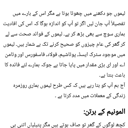
لیموں جو دکھنے میں چھوٹا ہوتا ہے مگر اس کے بارے میں
تفصیلاً آپ جان لیں اگر تو آپ کو اندازہ ہوگا کہ اس کی افادیت
ہماری سوچ سے بھی بڑھ کر ہے۔ لیموں کے فوائد صحت سے لے
کر گھر کی عام چیزوں کو صحیح کرنے تک بے شمار ہیں۔ لیموں
میں موجود سٹرک ایسڈ، پوٹاشیم، فولاد، فاسفورس اور وٹامن
اے اور ای بڑی مقدار میں پایا جاتا ہے جوکہ ہمارے لئے فائدہ کا
باعث بنتا ہے۔
آج ہم آپ کو بتا رہے ہیں کہ کس طرح لیموں ہماری روزمرہ
زندگی کے معملات میں مدد کرتا ہے ۔
المونیم کے برتن:
کچھ لوگوں کے گھر تو صاف ہوتے ہیں مگر پتیلیاں اتنی ہی