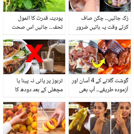
فائدے
رُک جائیں۔۔ چکن صاف
پودینہ قدرت کا انمول
کرتے وقت یہ باتیں ضرور
تحفہ۔۔ جانیں اس صحت
یاد رکھیں
بخش پتوں کے 10 حیرت
انگیز طبی فوائد
گوشت گلانے کے 4 آسان اور
تربوز پر پانی نہ پینا یا
آزمودہ طریقے۔۔ آپ بھی
مچھلی کے بعد دودھ کا
جانیں انٹرنیشنل شیف کے
استعمال۔۔ جانیں کھانوں
بتائے راز
سے متعلق غلط فہمیوں کی
حقیقت کیا ہے اور افواہ
کیا؟