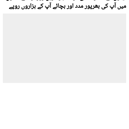
میں آپ کی بھرپور مدد اور بچائے آپ کے ہزاروں روپے