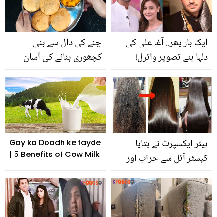
یہ جڑی بوٹی کیا ہے اور
والے بھی خوش ہوگئے
پاکستان میں کہاں سے
ملتی ہے؟
ایک بار پھر.. آغا علی کی
چنے کی دال سے بنی
دلہا بنے تصویر وائرل!
کچھوری بنانے کی آسان
ویڈیو میں نیا انکشاف
ریسیپی ۔۔ دیکھئیے مزیدار
کردیا
کچھوری اور ترکاری کیسے
بناتے ہیں، جو آپ نے پہلے
نہیں کھائی ہوگی
ہیئر ایکسپرٹ نے بتایا
Gay ka Doodh ke fayde
| 5 Benefits of Cow Milk
کیسٹر آئل سے خراب اور
گھنگریالے بالوں کو بالکل
سیدھا کرنے کا آسان طریقہ