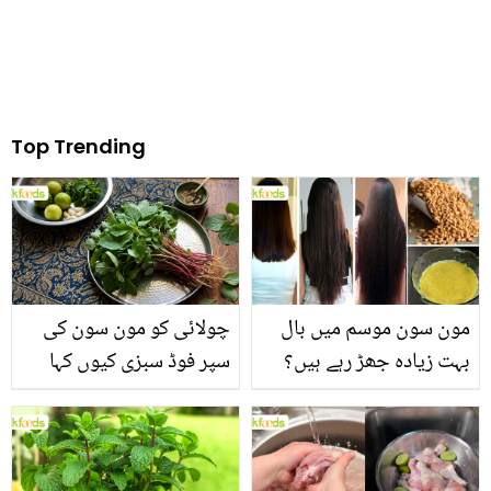
Top Trending
مون سون موسم میں بال
چولائی کو مون سون کی
بہت زیادہ جھڑ رہے ہیں؟
سپر فوڈ سبزی کیوں کہا
جانیں بالوں کو مضبوط
جاتا ہے؟ جانیں وٹامنز،
بنانے کے چند قدرتی طریقے
منرلز اور اینٹی آکسیڈنٹس
سے بھرپور اس سبزی کے