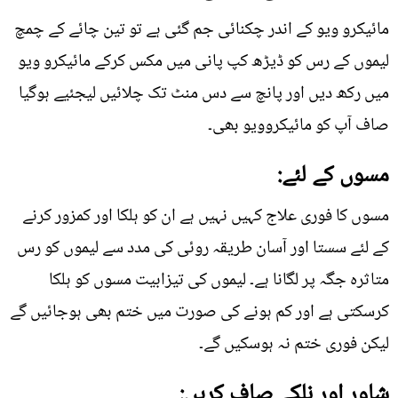
مائیکرو ویو کے اندر چکنائی جم گئی ہے تو تین چائے کے چمچ
لیموں کے رس کو ڈیڑھ کپ پانی میں مکس کرکے مائیکرو ویو
میں رکھ دیں اور پانچ سے دس منٹ تک چلائیں لیجئیے ہوگیا
صاف آپ کو مائیکروویو بھی۔
مسوں کے لئے:
مسوں کا فوری علاج کہیں نہیں ہے ان کو ہلکا اور کمزور کرنے
کے لئے سستا اور آسان طریقہ روئی کی مدد سے لیموں کو رس
متاثرہ جگہ پر لگانا ہے۔ لیموں کی تیزابیت مسوں کو ہلکا
کرسکتی ہے اور کم ہونے کی صورت میں ختم بھی ہوجائیں گے
لیکن فوری ختم نہ ہوسکیں گے۔
شاور اور نلکے صاف کریں: