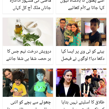
اسے پھلوں کا بادشاہ کیوں
ماضی کی مشہور اداکارہ
کہا جاتا ہے؟آم کھائیے
جاناں ملک آج کل کہاں
کیونکہ ۔۔۔۔آم کی وہ
ہیں؟ انہوں نے ویڈیو شئیر
خصوصیات جو اسے منفرد
کردی
بناتی ہیں
بیٹے کو ٹی وی پر ایسا کیا
درویش درخت نیم جس کا
دکھا دیا؟ لوگوں نے فیصل
ہر حصہ شفا ہی شفا جانئے
قریشی کی بیوی کو آڑے
کس طرح آپ اس سے فائدہ
ہاتھوں لے لیا! دیکھیں
اٹھا سکتے ہیں
طلاق کا اسلیئے نہیں بتایا
چھوٹے سے بچے کو اتنی