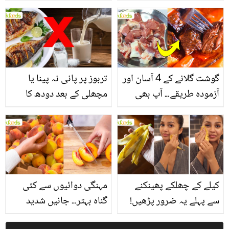
یاد رکھیں
بخش پتوں کے 10 حیرت
انگیز طبی فوائد
گوشت گلانے کے 4 آسان اور
تربوز پر پانی نہ پینا یا
آزمودہ طریقے۔۔ آپ بھی
مچھلی کے بعد دودھ کا
جانیں انٹرنیشنل شیف کے
استعمال۔۔ جانیں کھانوں
بتائے راز
سے متعلق غلط فہمیوں کی
حقیقت کیا ہے اور افواہ
کیا؟
کیلے کے چھلکے پھینکنے
مہنگی دوائیوں سے کئی
سے پہلے یہ ضرور پڑھیں!
گناہ بہتر۔۔ جانیں شدید
جلد کے 3 بڑے مسائل کا
گرمی کے موسم میں آڑو