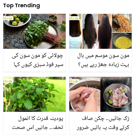
Top Trending
مون سون موسم میں بال
چولائی کو مون سون کی
بہت زیادہ جھڑ رہے ہیں؟
سپر فوڈ سبزی کیوں کہا
جانیں بالوں کو مضبوط
جاتا ہے؟ جانیں وٹامنز،
بنانے کے چند قدرتی طریقے
منرلز اور اینٹی آکسیڈنٹس
سے بھرپور اس سبزی کے
فائدے
رُک جائیں۔۔ چکن صاف
پودینہ قدرت کا انمول
کرتے وقت یہ باتیں ضرور
تحفہ۔۔ جانیں اس صحت