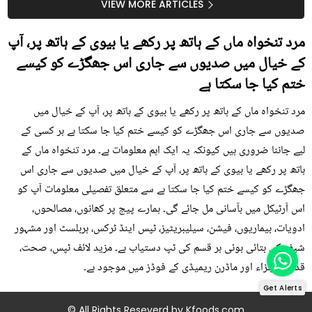
سستا اور قدرتی حل
کیوں کھانا چاہیے؟
VIEW MORE ARTICLES
مرد تنخواہ ماں کے ہاتھ پر رکھے یا بیوی کے ہاتھ پر، آپ
کے خیال میں صدیوں سے جاری اس جھگڑے کو کیسے
ختم کیا جا سکتا ہے
مرد تنخواہ ماں کے ہاتھ پر رکھے یا بیوی کے ہاتھ پر، آپ کے خیال میں
صدیوں سے جاری اس جھگڑے کو کیسے ختم کیا جا سکتا ہے ہر کسی کے
لیے جاننا ضروری ہیں کیونکہ یہ ایک اہم معلومات ہے۔ مرد تنخواہ ماں کے
ہاتھ پر رکھے یا بیوی کے ہاتھ پر، آپ کے خیال میں صدیوں سے جاری اس
جھگڑے کو کیسے ختم کیا جا سکتا ہے سے متعلق تفصیلی معلومات آپ کو
اس آرٹیکل میں بآسانی مل جائے گی۔ ہمارے پیج پر کھانوں، مصالحوں،
ادویات، بیماریوں، فیشن، سیلیبریٹیز، ٹپس اینڈ ٹرکس، ہربلسٹ اور مشہور
شیف کی بتائی ہوئی ہر قسم کی ٹپ دستیاب ہے۔ مزید لائف ٹپس، صحت،
قدرتی اجزاء اور ماڈرن ریمیڈی کے فوڈز میں موجود ہے۔
Get Alerts
© All Rights Reseverd by
Kfoods.com