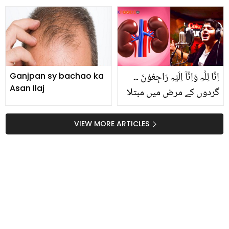
سعود کی شادی سے پہلے
کتنا ہنگامہ ہوا؟ اداکار نے
سب بتا دیا
اِنَّا لِلّٰہِ وَاِنَّآ اِلَیْہِ رَاجِعُوْنَ ۔۔
Ganjpan sy bachao ka
Asan Ilaj
گردوں کے مرض میں مبتلا
گلوکار اسد عباس انتقال کر
گئے، گردے کمزور ہو جائیں
VIEW MORE ARTICLES
تو فوری طور پر کیا کرنا
چاہیے؟