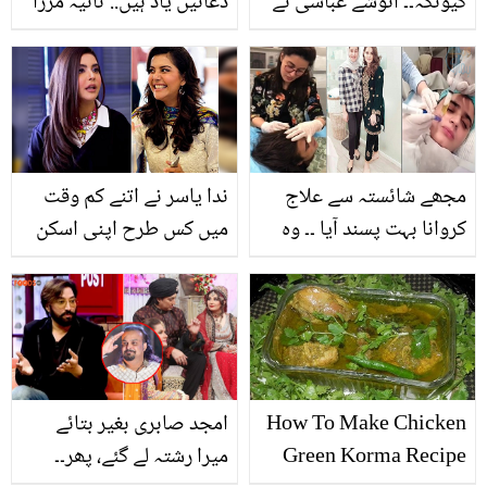
کیونکہ۔۔ انوشے عباسی نے
دعائیں یاد ہیں.. ثانیہ مرزا
کس وجہ سے اتنی بڑی بات
کی بیٹے کو قرآنی آیات یاد
سالوں چھپائی رکھی؟
کرواتے ہوئے خوبصورت
ویڈیو
مجھے شائستہ سے علاج
ندا یاسر نے اتنے کم وقت
کروانا بہت پسند آیا ۔۔ وہ
میں کس طرح اپنی اسکن
کون سی اداکارائیں ہیں
کا رنگ تبدیل کیا؟ انٹرویو
جنہوں نے چہرے کو
میں اداکارہ نے انکشاف
خوبصورت بنانے کے لئے
کرتے ہوئے بتا دیا
ڈاکٹر شائستہ لودھی سے
ٹریٹمنٹ کروائے
How To Make Chicken
امجد صابری بغیر بتائے
Green Korma Recipe
میرا رشتہ لے گئے، پھر۔۔