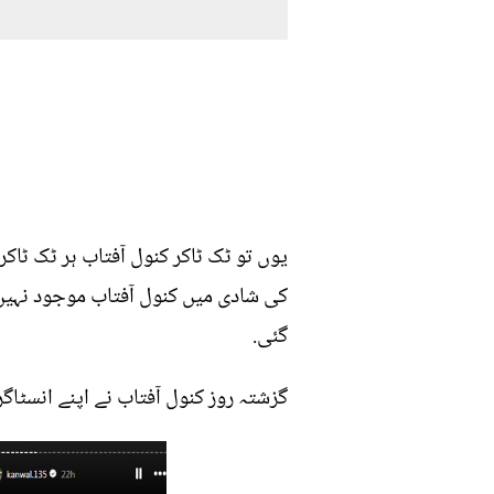
یوں تو ٹک ٹاکر کنول آفتاب ہر ٹک ٹاک
کی شادی میں کنول آفتاب موجود نہی
گئی.
گزشتہ روز کنول آفتاب نے اپنے انس