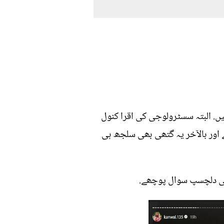
یں. البتہ سسٹرولوجی کی اقرا کنول
ور بالآخر یہ گتھی بھی سلجھ ہی
کئی دلچسپ سوال پوچھے.