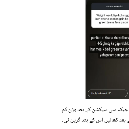
ں۔ جبکہ سی سیکشن کے بعد وزن کم
چھے گئے سوال پر کنول نے مشورہ دیا کہ کھانا تھوڑا تھوڑا کھائیں اور ہر 4،5 گھنٹے بعد کھائیں اس کے بعد گرین ٹی،