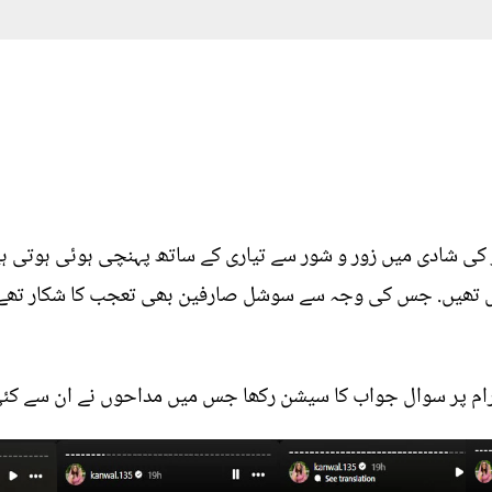
ر کی شادی میں زور و شور سے تیاری کے ساتھ پہنچی ہوئی ہوتی ہ
ں تھیں. جس کی وجہ سے سوشل صارفین بھی تعجب کا شکار تھے ا
ٹاگرام پر سوال جواب کا سیشن رکھا جس میں مداحوں نے ان سے 