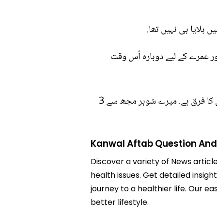
 بلایا ہی نہیں تھا.
اور عمرے کے لیے دوبارہ اُس وقت
اپنے اور ذوالقرنین کی عمروں کے درمیان فرق بتاتے ہوئے کنول کا کہنا تھا کہ میرے ذوالقرنین میں 3 سال کا فرق ہے. میرے شوہر مجھ سے 3
Kanwal Aftab Question And
Discover a variety of News articl
health issues. Get detailed insig
journey to a healthier life. Ou
better lifestyle.