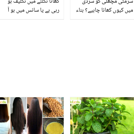
سرمئی مچھلی کو سردی
کھانا نگلنے میں تکلیف ہو
میں کیوں کھانا چاہیے؟ بناء
رہی ہے یا سانس میں بو آ
کانٹے کی اس مچھلی کے سر
رہی ہے؟ کہیں یہ علامات
اور گوشت میں چھپے وہ
ٹانسلز کی تو نہیں جانیئے
خاص فائدے جو ہر عام
ٹانلسز کی علامات اور چند
انسان کو معلوم ہونے
گھریلو علاج
چاہیئیں