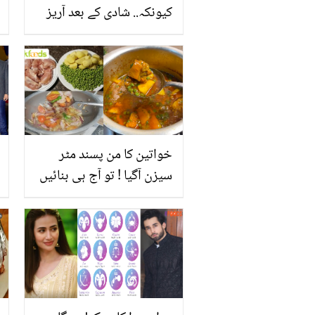
کیونکہ.. شادی کے بعد آریز
احمد گھر کے کون سے کام
کرنے لگے؟ حبا بخاری کا
انکشاف
خواتین کا من پسند مٹر
سیزن آگیا ! تو آج ہی بنائیں
مزیدار شوربے والا روائتی
چکن مٹر آلو کا سالن، جو
سب کو بھائے