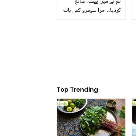
تم نے میرا پیسہ ضائع
کردیا۔۔ حرا سومرو کس بات
پر لائیو شو میں ناراض
ہوگئیں کہ میزبان معافی
مانگنے پر مجبور ہوگئے؟
Top Trending