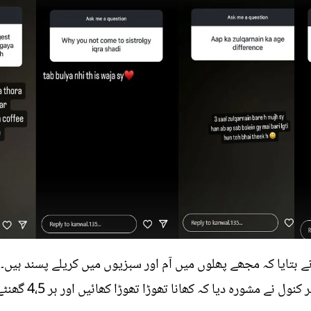
 بتایا کہ مجھے پھلوں میں آم اور سبزیوں میں کریلے پسند ہی
کرنے کے بارے میں پو