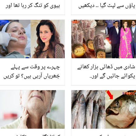
پاؤں سے لپٹ گیا ۔۔ دیکھیں
بیوی کو تنگ کر رہا تھا اور
50 سال بعد پہلی مرتبہ
میں نے ۔۔ ڈیلیوری بوائے کو
بوڑھے بیٹے کی ماں سے
جان سے مارنے والے میاں
جذباتی ملاقات نے کیسے
بیوی سے متلعق پولیس نے
سب کو رلا دیا
چونکا دینے والے انکشافات
کردئے
شادی میں ڈھائی ہزار کھانے
چہرے پر وقت سے پہلے
پکوائے جائیں گے اور..
جُھریاں آرہی ہیں؟ تو کریں
مکیش امبانی کی ہونے والی
مہنگا بوٹوکس ٹریٹمنٹ
بہو کیا کرتی ہیں؟ دیکھیں
سستے میں وہ بھی اپنے گھر
پر صرف ان دو چیزوں کے
ساتھ