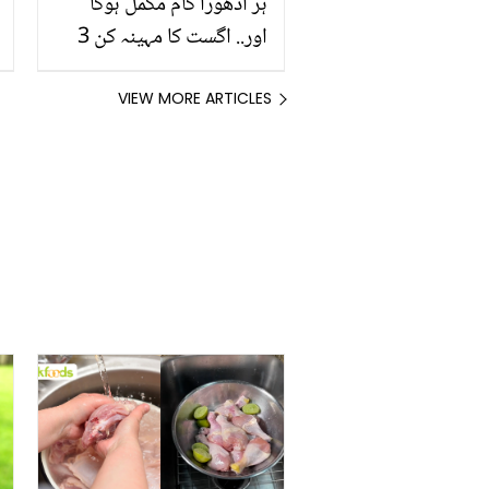
ہر ادھورا کام مکمل ہوگا
اور.. اگست کا مہینہ کن 3
ستاروں کے لئے خوش
قسمت ثابت ہوگا؟
VIEW MORE ARTICLES