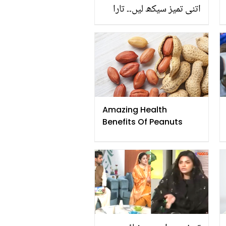
اتنی تمیز سیکھ لیں۔۔ تارا
سوتاریہ نے کون سے
پاکستانی ڈیزائنر کا لباس
پہن لیا؟ مداح بھی خوش
ہوگئے
Amazing Health
Benefits Of Peanuts