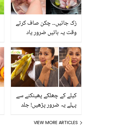
رُک جائیں۔۔ چکن صاف کرتے
وقت یہ باتیں ضرور یاد
رکھیں
کیلے کے چھلکے پھینکنے سے
پہلے یہ ضرور پڑھیں! جلد
کے 3 بڑے مسائل کا سستا
اور قدرتی حل
VIEW MORE ARTICLES