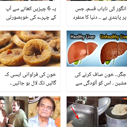
انگور کی نایاب قسم، جس
یہ 6 چیزیں کھانے سے آپ
پر پابندی ہے ۔۔ دنیا کا منفرد
کے چہرے کی خوبصورتی
انگور، جس کے فائدے بھی
ختم ہوجاتی ہے ۔۔ انہیں
نرالے ہیں
کھانا بند کردیں
جگر۔۔ خون صاف کرنے کی
خون کی فراوانی ایسی کہ
مشین ۔ اس کو آلودگی سے
گالیں تک لال ہو جائیں ،
بچانے والی غذائیں کون سی
جنت کے پھل انجیر کے
ہیں؟
3دانوں کاکمال ، کھانے
کیسے ہیں ؟ جانیں