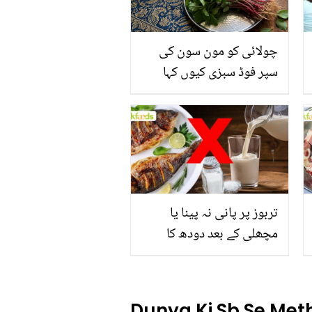
چولائی کو مون سون کی
سپر فوڈ سبزی کیوں کہا
جاتا ہے؟ جانیں وٹامنز،
منرلز اور اینٹی آکسیڈنٹس
سے بھرپور اس سبزی کے
فائدے
تربوز پر پانی نہ پینا یا
مچھلی کے بعد دودھ کا
استعمال۔۔ جانیں کھانوں
سے متعلق غلط فہمیوں کی
حقیقت کیا ہے اور افواہ کیا؟
Dunya Ki Sb Se Meth