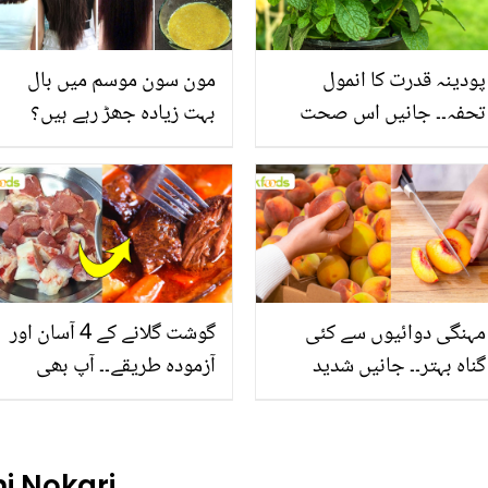
پودینہ قدرت کا انمول
مون سون موسم میں بال
تحفہ۔۔ جانیں اس صحت
بہت زیادہ جھڑ رہے ہیں؟
بخش پتوں کے 10 حیرت
جانیں بالوں کو مضبوط
انگیز طبی فوائد
بنانے کے چند قدرتی طریقے
مہنگی دوائیوں سے کئی
گوشت گلانے کے 4 آسان اور
گناہ بہتر۔۔ جانیں شدید
آزمودہ طریقے۔۔ آپ بھی
گرمی کے موسم میں آڑو
جانیں انٹرنیشنل شیف کے
کیوں کھانا چاہیے؟
بتائے راز
i Nokari