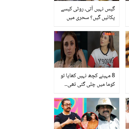
گیس نہیں آتی، روٹی کیسے
پکائیں گیں؟ سحری میں
گیس نہ ہونے کی وجہ سے
روٹی نہیں بنتی تو بتائی
گئی ترکیب سے روٹی بنائیں
جو رہے سارا دن نرم اور تازہ
8 مہینے کچھ نہیں کھایا تو
کوما میں چلی گئی تھی۔۔
اداکارہ مشعل خان نے اتنے
دن کھانا نہ کھانے کی کیا
وجہ بتائی؟