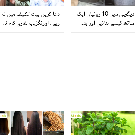
دیگچی میں 10 روٹیاں ایک
دعا کریں پیٹ تکلیف میں نہ
ساتھ کیسے بنائیں اور بند
رہے.. اورنگزیب لغاری کام نہ
سنک کو ہاتھ لگائے بغیر
ملنے پر عمر کا آخری حصہ
کیسے کھولیں؟ جانیے
کس طرح گزارنے پر مجبور
ہوگئے؟