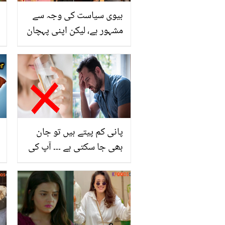
بیوی سیاست کی وجہ سے
مشہور ہے، لیکن اپنی پہچان
میں نے خود بنائی ۔۔ سیاسی
خواتین کے شوہر جو بیویوں
کے نام سے نہیں جانے جاتے،
یہ لوگ ایسا کیا کام کرتے
ہیں؟
پانی کم پیتے ہیں تو جان
بھی جا سکتی ہے ۔۔۔ آپ کی
4 ایسی عام عادات کون سی
ہیں جو آپ کی صحت اور
جان کو بھی نقصان پہنچا
سکتی ہیں؟