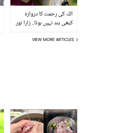
اللہ کی رحمت کا دروازہ
کبھی بند نہیں ہوتا.. زارا نور
کے پہلے بچے کے انتقال کے
بعد دوبارہ حاملہ ہونے پر
VIEW MORE ARTICLES
صارفین نے کیا کہا؟