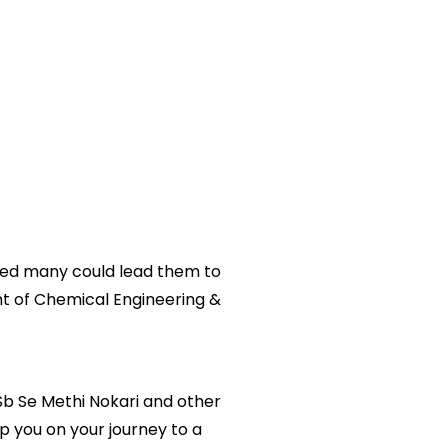
hed many could lead them to
nt of Chemical Engineering &
 Sb Se Methi Nokari and other
lp you on your journey to a