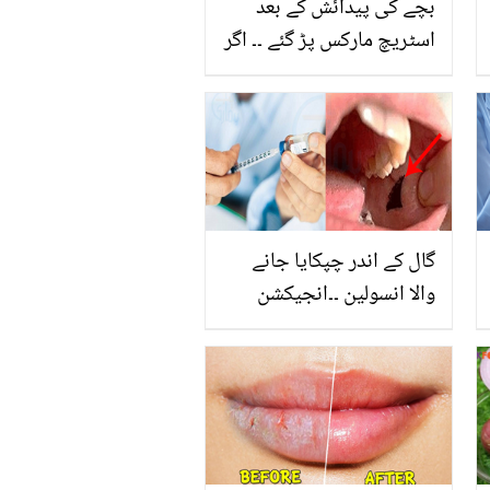
بچے کی پیدائش کے بعد
اسٹریچ مارکس پڑ گئے ۔۔ اگر
آپ بھی جلد کے ان نشانوں
کو ختم کرنا چاہتی ہیں تو
یہ طریقے اپنائیں اور جلد
کی خوبصورتی بڑھائیں
گال کے اندر چپکایا جانے
والا انسولین ۔۔انجیکشن
نہیں اب اسٹیکر انسولین
کرے آپ کی شوگر کنٹرول