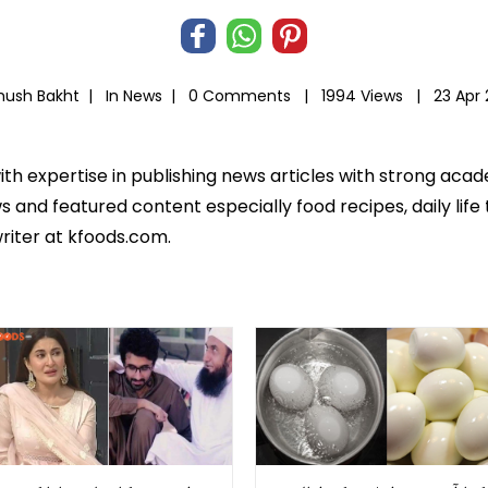
hush Bakht |
In
News
|
0 Comments |
1994 Views |
23 Apr
ith expertise in publishing news articles with strong ac
 and featured content especially food recipes, daily life 
riter at kfoods.com.