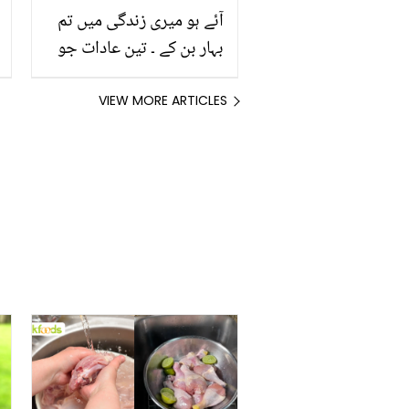
آئے ہو میری زندگی میں تم
بہار بن کے ۔ تین عادات جو
آپ کی ازدواجی زندگی کو
بہتر اور پرسکون بناتی
VIEW MORE ARTICLES
ہیں۔۔۔۔