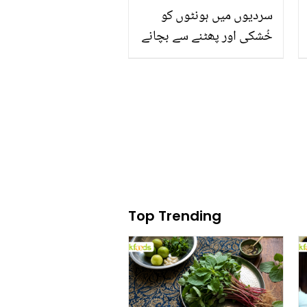
سردیوں میں ہونٹوں کو
خُشکی اور پھٹنے سے بچانے
کی 5 آسان گھریلو ٹپس
Top Trending