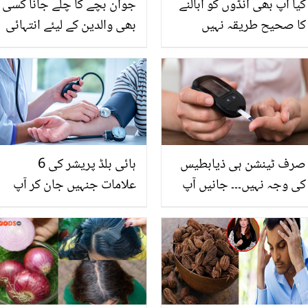
کیا آپ بھی انڈوں کو ابالنے
جوان بچے کا چلے جانا کسی
کا صحیح طریقہ نہیں
بھی والدین کے لیئے انتہائی
جانتے؟ جس سے ابلنے کے
غم کا لمحہ ہوتا ہے ۔۔ مشہور
دوران انڈہ ٹوٹے بھی نہیں
شخصیات مولانا طارق
اور چھلکا بھی آسانی سے
جمیل کے دکھ میں برابر کے
اتر جائے، ابھی یہ طریقہ
شریک
آزمائیں اور گرما گرم انڈوں
کا لطف اٹھائیں
صرف ٹینشن ہی ذیابطیس
ہائی بلڈ پریشر کی 6
کی وجہ نہیں۔۔۔ جانیں آپ
علامات جنہیں جان کر آپ
کی کونسی عادتیں
بڑے نقصاں سے بچ سکتے
ذیابطیس کا خطرہ بڑھا
ہیں
سکتی ہیں؟