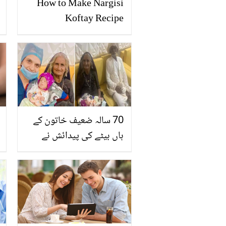
How to Make Nargisi
Koftay Recipe
70 سالہ ضعیف خاتون کے
ہاں بیٹے کی پیدائش نے
سب کو حیران کردیا