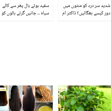
شدید سر درد کو منٹوں میں
سفید ہوتے بال پھر سے کالے
دور کیسے بھگائیں؟ ڈاکٹر ام
سیاہ ۔۔ جانیں گرتے بالوں کو
راحیل نے بتایا ایسا طریقہ
روکنے کا جادوئی فارمولا،
جس سے صرف 7 منٹ میں
جو آپ کے اس مسئلے کو
سر درد سے ملے نجات
حل کرنے میں مدد کرے