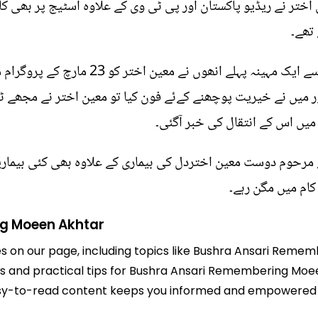
ین اختر نے ریڈیو پاکستان اور پی ٹی وی کے علاوہ اسٹیج پر بھی 
تھے۔
بشریٰ انصاری نے مزید بتایا کہ انتقال سے ایک 
ور میں نے خیریت پوچھنے کےئے فون کیا تو معین اختر نے مجھے ٹ
میں اس کے انتقال کی خبر آگئی۔
ے مرحوم دوست معین اختردل کی بیماری کے علاوہ بھی کئی بیماری
کام میں مگن رہے۔
g Moeen Akhtar
les on our page, including topics like Bushra Ansari Rem
ghts and practical tips for Bushra Ansari Remembering Moe
r easy-to-read content keeps you informed and empowered