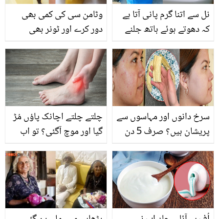
نل سے اتنا گرم پانی آتا ہے
وٹامن سی کی کمی بھی
کہ دھوتے ہوئے ہاتھ جلنے
دور کرے اور ٹونر بھی
لگا۔۔ دھوپ میں رکھی ٹنکی
بنائیں.. بے کار سمجھ کر
کا پانی ٹھنڈا کیسے کیا
پھینک دیے جانے والے
جائے؟ آسان طریقہ جو
لیموں کے چھلکوں کے
ہمیشہ کام آئے
حیرت انگیز استعمال
سرخ دانوں اور مہاسوں سے
چلتے چلتے اچانک پاؤں مُڑ
پریشان ہیں؟ صرف 5 دن
گیا اور موچ آگئی؟ تو اب
کیلے کا چھلکا اس طرح
پریشان نہ ہوں یہ گھریلو
استعمال کریں اور کمال
نسخے آزمائیں موچ کے درد
دیکھیں
سے نجات پائیں