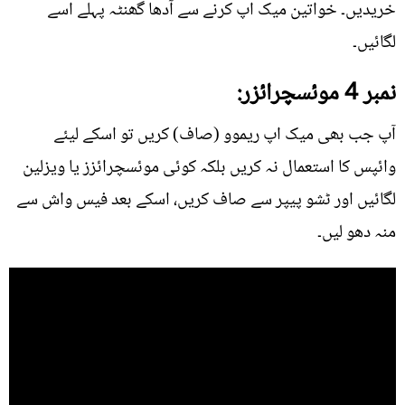
خریدیں۔ خواتین میک اپ کرنے سے آدھا گھنٹہ پہلے اسے
لگائیں۔
نمبر 4 موئسچرائزر:
آپ جب بھی میک اپ ریموو (صاف) کریں تو اسکے لیئے
وائپس کا استعمال نہ کریں بلکہ کوئی موئسچرائزز یا ویزلین
لگائیں اور ٹشو پیپر سے صاف کریں، اسکے بعد فیس واش سے
منہ دھو لیں۔