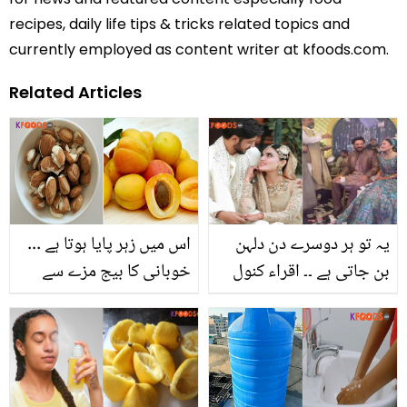
recipes, daily life tips & tricks related topics and
currently employed as content writer at kfoods.com.
Related Articles
یہ تو ہر دوسرے دن دلہن
اس میں زہر پایا ہوتا ہے ...
بن جاتی ہے ۔۔ اقراء کنول
خوبانی کا بیج مزے سے
کی شادی میں پیسوں کی
کھانے والے اس کے چند
بارش، سوشل میڈیا
نقصانات بھی جان لیں،
صارفین کی وائرل ویڈیو پر
کہیں آپ کی جان کو خطرہ
شدید تنقید
تو نہیں؟