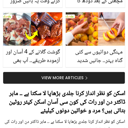
مچھلی کے بعد دودھ کا
کرتے وقت یہ باتیں ضرور
استعمال۔۔ جانیں کھانوں
یاد رکھیں
سے متعلق غلط فہمیوں کی
حقیقت کیا ہے اور افواہ
کیا؟
مہنگی دوائیوں سے کئی
گوشت گلانے کے 4 آسان اور
گناہ بہتر۔۔ جانیں شدید
آزمودہ طریقے۔۔ آپ بھی
گرمی کے موسم میں آڑو
جانیں انٹرنیشنل شیف کے
کیوں کھانا چاہیے؟
بتائے راز
VIEW MORE ARTICLES
اسکن کو نظر انداز کرنا جلدی بڑھاپا لا سکتا ہے ۔۔ ماہر
ڈاکٹر دن اور رات کی کون سی آسان اسکن کیئر روٹین
بتاتی ہیں؟ مرد و خواتین دونوں کیلیئے
اسکن کو نظر انداز کرنا جلدی بڑھاپا لا سکتا ہے ۔۔ ماہر ڈاکٹر دن اور رات کی