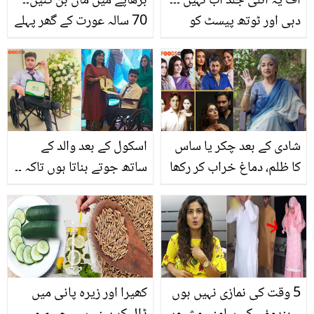
اُف یہ آئلی جلد اب نہیں ۔۔۔
بڑھاپے میں ماں بن گئیں۔۔
دہی اور ٹوتھ پیسٹ کو
70 سالہ عورت کے گھر پہلے
بتائے گئے طریقے سے چہرے
بچے کی پیدائش کیسے
پر لگائیں اور آئلی جلد کی
ممکن ہوئی؟
چھٹی کریں وہ بھی منٹوں
میں
شادی کے بعد چکر یا ساس
اسکول کے بعد والد کے
کا ظلم، دماغ خراب کر رکھا
ساتھ جوتے بناتا ہوں تاکہ ۔۔
ہے! سماجی کارکن شیما
ذہین معذور طالب علم نے
کرمانی کا پاکستانی ڈراموں
میٹرک میں پنجاب بھر میں
پر دوٹوک بیان
پہلی پوزیشن حاصل کرلی
5 وقت کی نمازی نہیں ہوں
کھیرا اور زیرہ پانی میں