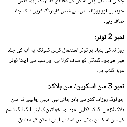
چکنی اسلیئے اپنی اسکن کے مطابق کلینزنگ پروڈکٹس
خریدیں اور روزانہ اس سے فیس کلینزنگ کریں تا کہ جلد
صاف رہے۔
نمبر 2 ٹونر:
روزانہ کی بنیاد پر ٹونر استعمال کریں کیونکہ یہ آپ کی جلد
میں موجود گندگی کو صاف کرتا ہے، اور سب سے اچھا ٹونر
عرقِ گلاب ہے۔
نمبر 3 سن اسکرین/ سن بلاک:
جو لوگ روزانہ گھر سے باہر جاتے ہیں انہیں چاہیئے کہ سن
بلاک لازمی لگا کر نکلیں۔ مرد اور خواتین کیلیئے الگ الگ قسم
کے سن اسکرین ہوتے ہیں اسلیئے اپنی اسکن کے مطابق