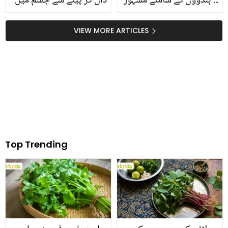
۔۔ ہندوؤں کے سامنے مشہور
ڈال کر پینے سے جسم میں
مسلمان اداکارہ حنا خان نے
کیا تبدیلی آتی ہے؟ جاننے
نماز سے متعلق بڑی بات
کے بعد آپ بھی یہ نسخہ
VIEW MORE ARTICLES
کیوں کہہ دی؟ دیکھیے
ضرور آزمائیں گے
Top Trending