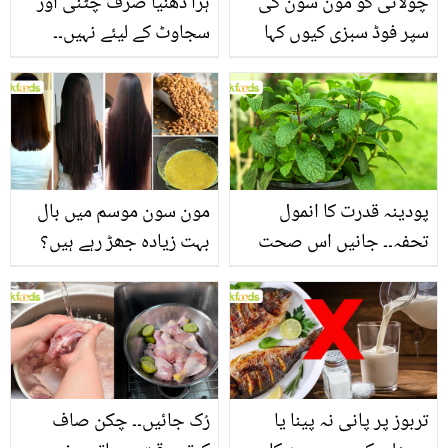
چولائی کو مون سون کی
ہرا دھنیا صرف چٹنی اور
سپر فوڈ سبزی کیوں کہا
سجاوٹ کے لیئے نہیں۔۔
جاتا ہے؟ جانیں وٹامنز،
جانیں اس کے وہ حیرت
منرلز اور اینٹی آکسیڈنٹس
انگیز فوائد جو شاید ہی آپ
سے بھرپور اس سبزی کے
کو معلوم ہوں
فائدے
پودینہ قدرت کا انمول
مون سون موسم میں بال
تحفہ۔۔ جانیں اس صحت
بہت زیادہ جھڑ رہے ہیں؟
بخش پتوں کے 10 حیرت
جانیں بالوں کو مضبوط
انگیز طبی فوائد
بنانے کے چند قدرتی طریقے
تربوز پر پانی نہ پینا یا
رُک جائیں۔۔ چکن صاف