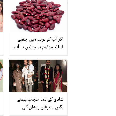
اگر آپ کو لوبیا میں چھپے
فوائد معلوم ہو جائیں تو آپ
آج کے بعد اسے سونے کے
بھائو خریدکر بھی استعمال
کریں
شادی کے بعد حجاب پہننے
لگیں۔۔ عرفان پٹھان کی
اہلیہ کون ہیں اور پہلے کیا