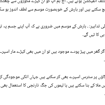
ختلف انفیکشن ہوتے ہیں۔ آج ہم آپ کو ان کیڑے مکوڑوں سے چھٹ
چ سکتے ہیں اور بارش کے خوبصورت موسم سے لطف اندوز ہو سکت
 تدابیر: ۔ بارش کے موسم میں ضروری ہے کہ آپ اپنے جسم پہ تی
ی کا ٹیں گے۔
ر گھر میں پیڑ پودے موجود ہیں تو ان میں بھی کیڑے مار اسپرے
 جگاؤں پر سٹرس اسپرے بھی کر سکتے ہیں جہاں انکی موجودگی کے
ں ملا کے بنا سکتے ہیں یا لیموں کی جگہ نارنجی کا استعمال بھ