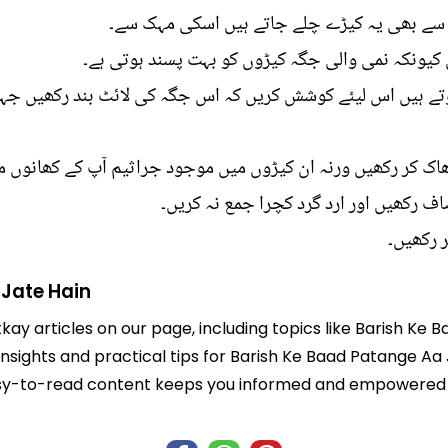
ے سے بھی یہ کیڑے چلے جاتے ہیں اسکی مہک سے۔
یونکہ نمی والی جگہ کیڑوں کو بہت پسند ہوتی ہے۔
تے ہیں اس لیئے کوشش کریں کہ اس جگہ کی لائٹ بند رکھیں جہاں
ھاک کر رکھیں ورنہ ان کیڑوں میں موجود جراثیم آپ کے کھانوں
اف رکھیں اور ارد گرد کچرا جمع نہ کریں۔
ر رکھیں۔
 Jate Hain
tkay articles on our page, including topics like Barish Ke
 insights and practical tips for Barish Ke Baad Patange Aa
r easy-to-read content keeps you informed and empowered