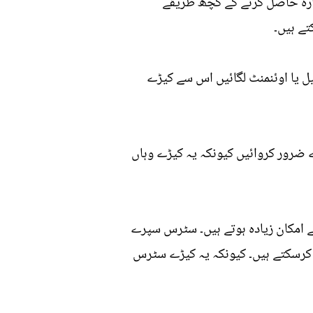
کارہ حاصل کرنے کے کچھ طریقے
ے ہیں۔
ل یا اوئنمنٹ لگائیں اس سے کیڑے
 ضرور کروائیں کیونکہ یہ کیڑے وہاں
 امکان زیادہ ہوتے ہیں۔ سٹرس سپرے
ی کرسکتے ہیں۔ کیونکہ یہ کیڑے سٹرس