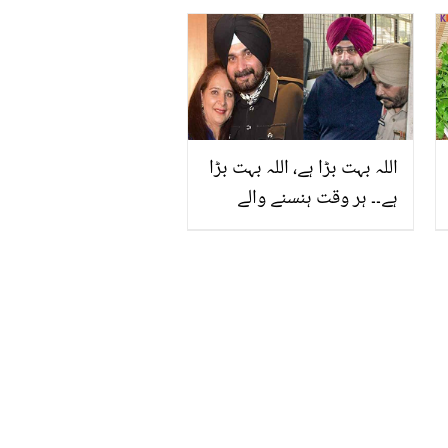
اللہ بہت بڑا ہے، اللہ بہت بڑا
ہے۔۔ ہر وقت ہنسنے والے
سدھو کی اہلیہ کینسر میں
مبتلا، نووجوت سنگھ نے
نعرہ تکبیر کیوں لگایا؟
ویڈیو وائرل