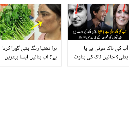
اپنائیں اور مچھر کے کاٹنے
چھڑائیں اور گھر میں ہی
پر آزما کر خارش اور تکلیف
مزیدار دہی بنائیں
سے نجات پائیں
آپ کی ناک موٹی ہے یا
ہرا دھنیا رنگ بھی گورا کرتا
پتلی؟ جانیں ناک کی بناوٹ
ہے؟ اب بنائیں ایسا بہترین
میں چھپے لوگوں کی
سیرم جو عید سے پہلے
شخصیت کے بارے میں اہم
چہرے کے داغ دھبوں کو دور
راز
کرے اور رنگت کو نکھارے