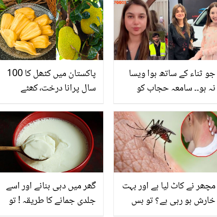
جو ثناء کے ساتھ ہوا ویسا
پاکستان میں کٹھل کا 100
نہ ہو۔۔ سامعہ حجاب کو
سال پرانا درخت٬ کھٹے
دھمکیاں دینے والا شخص
میٹھے پھل کے قیمتی فوائد
گرفتار! ملزم زاہد کس طرح
اور خطرناک نقصانات
ٹک ٹاکر کو پریشان کرتا تھا؟
مچھر نے کاٹ لیا ہے اور بہت
گھر میں دہی بنانے اور اسے
خارش ہو رہی ہے؟ تو بس
جلدی جمانے کا طریقہ ! تو
بتائے گئے چند طریقے
اب باہر کی دہی سے جان