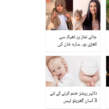
جائے نماز پر ٹھیک سے
کھڑی ہو.. سارہ خان کی
بیٹی کو نماز سکھانے کی
خوبصورت ویڈیو وائرل
ڈائپر ریشز ختم کرنے کے لئے
3 آسان گھریلو ٹپس