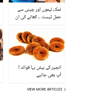
نمک، لیموں اور چینی سے
حمل ٹیسٹ ۔۔ کھانے کی ان
چیزوں سے گھر بیٹھے کیے
جانے والے پریگنینسی ٹیسٹ
کیا واقعی حقیقت میں سچ
ہوتے ہیں؟ دیکھیے ویڈیو
انجیر کے بیش بہا فوائد !
آپ بھی جانیے
VIEW MORE ARTICLES