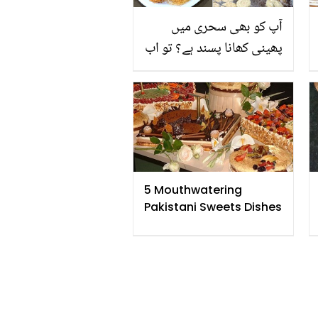
آپ کو بھی سحری میں
پھینی کھانا پسند ہے؟ تو اب
بیکری سے مہنگی پھینی
خریدنے کے بجائے گھر میں
خود بنائیں اور جی بھر کے
کھائیں
5 Mouthwatering
Pakistani Sweets Dishes