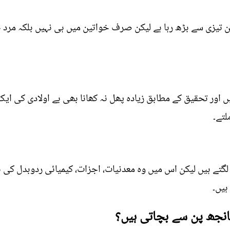
پن تیزی سے بڑھ رہا ہے لیکن صرف خواتین میں ہی نہیں بلکہ 
یں اور تحقیق کے مطابق زیادہ پھل نہ کھانا بھی بے اولادی کی 
لتے۔
لگتے ہیں لیکن اس میں وہ معدنیات، اجزات، کیمیائی ردوبدل کی بر
یں۔
انجھ پن سے بچاتی ہیں؟