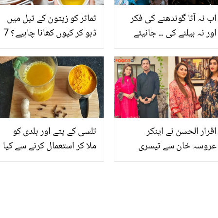
اب نہ آٹا گوندھنے کی فکر
ٹماٹر کو زیتون کے تیل میں
اور نہ بیلنے کی ۔۔ جانیئے
ڈبو کر کیوں کھانا چاہیے؟ 7
روٹی بنانے کے کچھ آسان
فائدے جنھیں جان کر آپ
اور منفرد طریقے جس سے
بھی ایسا کرنا چاہیں
ہو خواتین کی بڑی مشکل
آسان
اقرار الحسن نے اینکر
تلسی کے پتے اور ہلدی کو
عروسہ خان سے تیسری
ملا کر استعمال کرنے سے کیا
شادی ۔۔۔ عروسہ نے شادی
ہوتا ہے؟ جانیئے گرمیوں
سے متعلق پوچھے گئے
میں اس ڈرنک کا استعمال
سوالوں کا ایسا جواب دے
کس قدر فائدے مند ثابت ہو
دیا کہ سب کا شک یقین میں
سکتا ہے