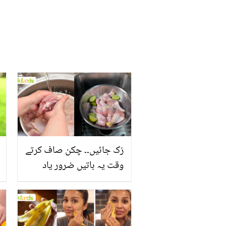
رُک جائیں۔۔ چکن صاف کرتے
وقت یہ باتیں ضرور یاد
رکھیں