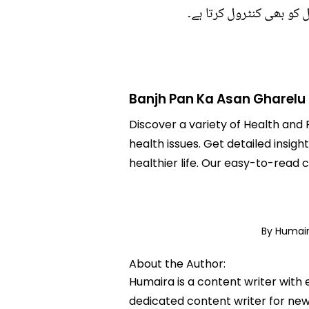
 کو بھی کنٹرول کرتا ہے۔
Banjh Pan Ka Asan Gharelu I
Discover a variety of Health and F
health issues. Get detailed insigh
healthier life. Our easy-to-read
By Humai
About the Author:
Humaira is a content writer with 
dedicated content writer for news