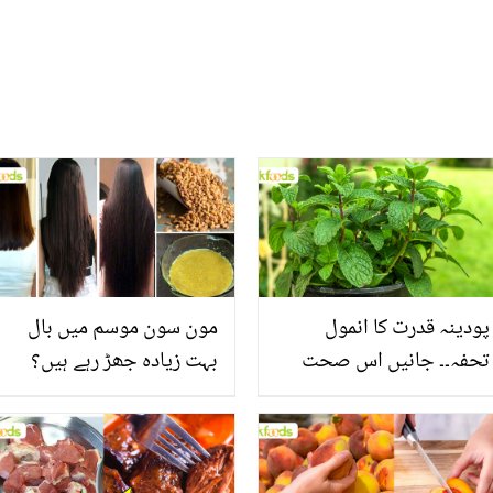
بدل گیا، دیکھیں
پودینہ قدرت کا انمول
مون سون موسم میں بال
تحفہ۔۔ جانیں اس صحت
بہت زیادہ جھڑ رہے ہیں؟
بخش پتوں کے 10 حیرت
جانیں بالوں کو مضبوط
انگیز طبی فوائد
بنانے کے چند قدرتی طریقے