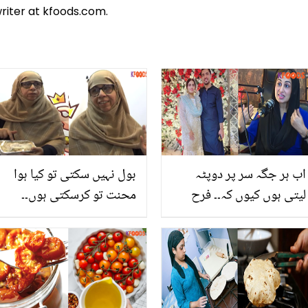
riter at kfoods.com.
اب ہر جگہ سر پر دوپٹہ
بول نہیں سکتی تو کیا ہوا
لیتی ہوں کیوں کہ۔۔ فرح
محنت تو کرسکتی ہوں۔۔
اقرار نے اچانک سر پر دوپٹہ
سننے اور بولنے سے معذور
لینے کی کیا وجہ بتائی؟
خاتون کیسے کام کررہی
ہیں؟ ویڈیو نے لوگوں کو
تعریف کرنے پر مجبور کردیا