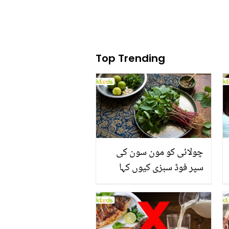
Top Trending
چولائی کو مون سون کی
سپر فوڈ سبزی کیوں کہا
جاتا ہے؟ جانیں وٹامنز،
منرلز اور اینٹی آکسیڈنٹس
سے بھرپور اس سبزی کے