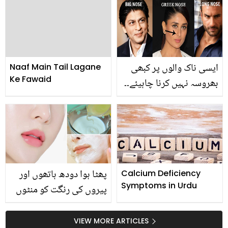
بلکہ 5 حیرت انگیز فوائد،
استعمال کرنا چاہیں گے
جو دیکھ کر آپ بھی حیران
رہ جائیں گے
ایسی ناک والوں پر کبھی
Naaf Main Tail Lagane
Ke Fawaid
بھروسہ نہیں کرنا چاہیئے۔۔
جانیں آپ کی ناک کی شکل
آپ کی شخصیت کے بارے
میں کیا ظاہر کرتی ہے؟
پھٹا ہوا دودھ ہاتھوں اور
Calcium Deficiency
Symptoms in Urdu
پیروں کی رنگت کو منٹوں
میں صاف کرسکتا ہے ۔۔۔
جانیئے بہترین ٹپ
VIEW MORE ARTICLES