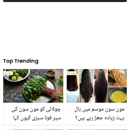
Top Trending
مون سون موسم میں بال
چولائی کو مون سون کی
بہت زیادہ جھڑ رہے ہیں؟
سپر فوڈ سبزی کیوں کہا
جانیں بالوں کو مضبوط
جاتا ہے؟ جانیں وٹامنز،