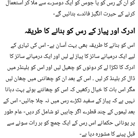
کو ان کے رس کو یا جوس کو ایک دوسرے سے ملا کر استعمال
کرنے کے حیرت انگیز فائدے بتائيں گے-
ادرک اور پیاز کے رس کو بنانے کا طریقہ
اس کو بنانے کا طریقہ بھی بہت آسان ہے- اس کی تیاری کے
لیے ایک درمیانے سائز کا پیاز لے لیں اور ایک درمیانے سائز کا
ادرک کا ٹکڑا لے کر دونوں کو چھیل لیں اور اس کو بلینڈر میں
ڈال کر بلینڈ کر لیں ۔ اس کے بعد ان کو چھاننی میں چھان لیں
مگر اس بات کا خیال رکھیں کہ اس کو چھانتے ہوئے بہت دبانا
نہیں ہے کہ پیاز کے سفید ٹکڑے رس میں نہ چلا جائیں- اس کے
بعد لیموں کے چند قطرے اگر چاہیں تو شامل کر دیں- عام طور
پر یونانی حکمانے اس رس کے ایک چمچ کو ہر رات سونے سے
قبل پینے کا مشورہ دیا ہے-