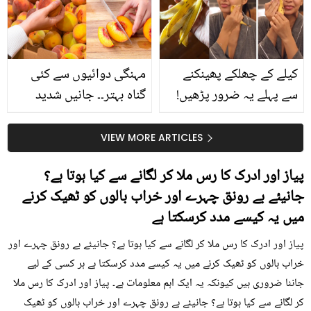
حقیقت کیا ہے اور افواہ
کیا؟
کیلے کے چھلکے پھینکنے
مہنگی دوائیوں سے کئی
سے پہلے یہ ضرور پڑھیں!
گناہ بہتر۔۔ جانیں شدید
جلد کے 3 بڑے مسائل کا
گرمی کے موسم میں آڑو
سستا اور قدرتی حل
کیوں کھانا چاہیے؟
VIEW MORE ARTICLES
پیاز اور ادرک کا رس ملا کر لگانے سے کیا ہوتا ہے؟
جانیئے بے رونق چہرے اور خراب بالوں کو ٹھیک کرنے
میں یہ کیسے مدد کرسکتا ہے
پیاز اور ادرک کا رس ملا کر لگانے سے کیا ہوتا ہے؟ جانیئے بے رونق چہرے اور
خراب بالوں کو ٹھیک کرنے میں یہ کیسے مدد کرسکتا ہے ہر کسی کے لیے
جاننا ضروری ہیں کیونکہ یہ ایک اہم معلومات ہے۔ پیاز اور ادرک کا رس ملا
کر لگانے سے کیا ہوتا ہے؟ جانیئے بے رونق چہرے اور خراب بالوں کو ٹھیک