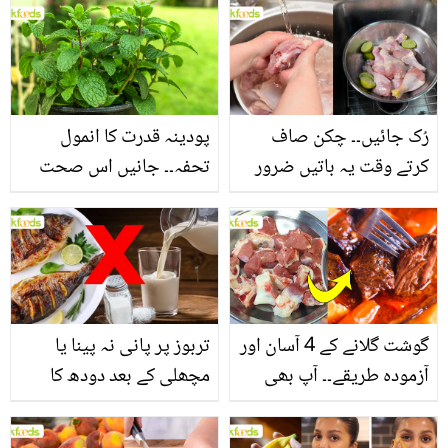
بنانے کے چند قدرتی طریقے
منرلز اور اینٹی آکسیڈنٹس
سے بھرپور اس سبزی کے
فائدے
رُک جائیں۔۔ چکن صاف
پودینہ قدرت کا انمول
کرتے وقت یہ باتیں ضرور
تحفہ۔۔ جانیں اس صحت
یاد رکھیں
بخش پتوں کے 10 حیرت
انگیز طبی فوائد
گوشت گلانے کے 4 آسان اور
تربوز پر پانی نہ پینا یا
آزمودہ طریقے۔۔ آپ بھی
مچھلی کے بعد دودھ کا
جانیں انٹرنیشنل شیف کے
استعمال۔۔ جانیں کھانوں
بتائے راز
سے متعلق غلط فہمیوں کی