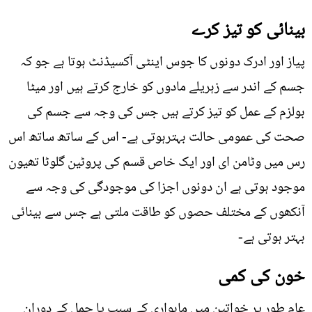
بینائی کو تیز کرے
پیاز اور ادرک دونوں کا جوس اینٹی آکسیڈنٹ ہوتا ہے جو کہ
جسم کے اندر سے زہریلے مادوں کو خارج کرتے ہیں اور میٹا
بولزم کے عمل کو تیز کرتے ہیں جس کی وجہ سے جسم کی
صحت کی عمومی حالت بہترہوتی ہے- اس کے ساتھ ساتھ اس
رس میں وٹامن ای اور ایک خاص قسم کی پروٹین گلوٹا تھیون
موجود ہوتی ہے ان دونوں اجزا کی موجودگی کی وجہ سے
آنکھوں کے مختلف حصوں کو طاقت ملتی ہے جس سے بینائی
بہتر ہوتی ہے-
خون کی کمی
عام طور پر خواتین میں ماہواری کے سبب یا حمل کے دوران