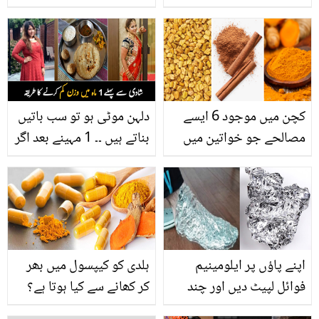
علاج
کچن میں موجود 6 ایسے
دلہن موٹی ہو تو سب باتیں
مصالحے جو خواتین میں
بناتے ہیں ۔۔ 1 مہینے بعد اگر
بانجھ پن ختم کرنے میں
آپ کی بھی شادی ہونے
مفید ہیں
والی ہے تو اپنے وزن کو کم
کرنے کا یہ طریقہ بس آپ
کے لئے ہے
اپنے پاؤں پر ایلومینیم
ہلدی کو کیپسول میں بھر
فوائل لپیٹ دیں اور چند
کر کھانے سے کیا ہوتا ہے؟
گھنٹوں بعد پائیں ایک نہیں
جان کر آپ بھی اس کو