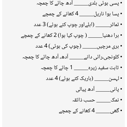
• پسی ہوئی ہلدی_____ آدھ چائے کا چمچہ
• پسا ہوا ناریل_____ 4 کھانے کے چمچے
• ٹماٹر_____ (ابلےاور چوپ کئے ہوئے) 3 عدد
• ہرا دھنیا_____ ( چوپ کیا ہوا) 2 کھانے کے چمچے
• ہری مرچیں_____ (چوپ کی ہوئی) 4 عدد
• کلونجی،رائی دانے_____ آدھ، آدھ چائے کا چمچہ
• ثابت سفید زیرہ_____ 1 چائے کا چمچہ
• لہسن_____ (باریک کٹے ہوئے) 4 عدد
• پانی_____ آدھ پیالی
• نمک_____ حسب ذائقہ
• گھی_____ 4 کھانے کے چمچے