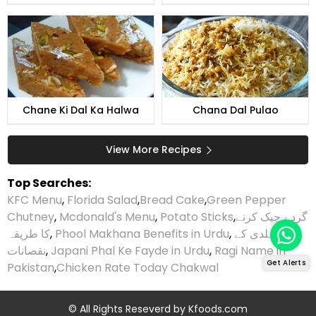
Chane Ki Dal Ka Halwa
Chana Dal Pulao
View More Recipes
Top Searches:
KFC Menu
,
Florida Salad
,
Bread Cake
,
Green Pepper
Chutney
,
Mcdonald's Menu
,
Potato Sticks
,
گردے چیک کرنے
کا طریقہ
,
Phool Makhana Benefits in Urdu
,
ہلدی کے
نقصانات
,
Japani Phal Ke Fayde in Urdu
,
Ragi Name in
Get Alerts
Pakistan
,
Chicken Rate Today Chakwal
© All Rights Reseverd by
Kfoods.com