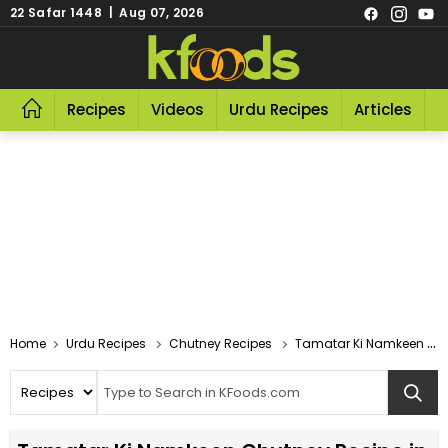
22 Safar 1448 | Aug 07, 2026
Recipes
Videos
Urdu Recipes
Articles
R
Home
Urdu Recipes
Chutney Recipes
Tamatar Ki Namkeen Chutney Recipe In Urdu