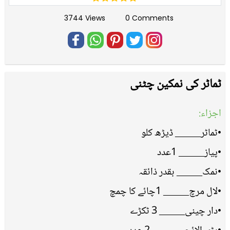
3744 Views
0 Comments
ٹماٹر کی نمکین چٹنی
اجزاء:
•ٹماٹر_____ ڈیڑھ کلو
•پیاز_____ 1عدد
•نمک_____ بقدر ذائقہ
•لال مرچ_____ 1چائے کا چمچ
•دار چینی_____ 3 ٹکڑے