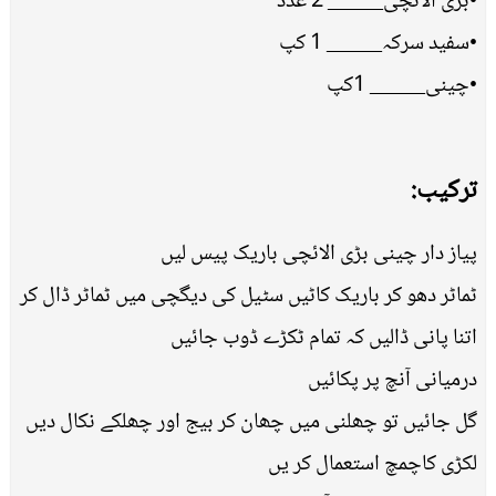
•بڑی الائچی_____ 2 عدد
•سفید سرکہ_____ 1 کپ
•چینی_____ 1کپ
ترکیب:
پیاز دار چینی بڑی الائچی باریک پیس لیں
ٹماٹر دھو کر باریک کاٹیں سٹیل کی دیگچی میں ٹماٹر ڈال کر
اتنا پانی ڈالیں کہ تمام ٹکڑے ڈوب جائیں
درمیانی آنچ پر پکائیں
گل جائیں تو چھلنی میں چھان کر بیج اور چھلکے نکال دیں
لکڑی کاچمچ استعمال کر یں