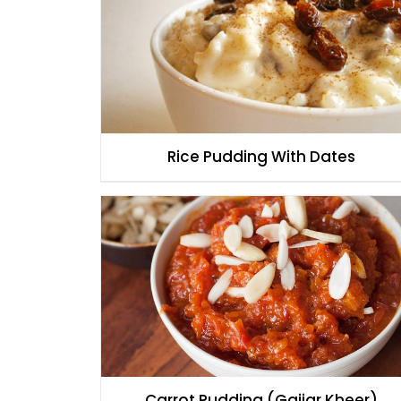
Rice Pudding With Dates
Carrot Pudding (Gajjar Kheer)