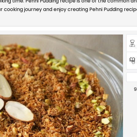
cooking time. Pehni Pudding recipe is one of the common 
 cooking journey and enjoy creating Pehni Pudding recipes
9