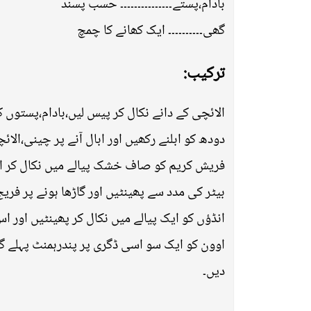
بادام،پستے۔۔۔۔۔۔۔۔۔۔۔۔۔۔۔ حسب پسند
گھی۔۔۔۔۔۔۔۔۔۔ ایک کھانے کا چمچ
ترکیب:
الائچی کے دانے نکال کر پیس لیں،بادام،پستوں ک
دودھ کو ابلنے رکھیں اور ابال آنے پر چینی،الائ
فریش کریم کو صاف خشک پیالے میں نکال کر اس 
بیٹر کی مدد سے پھینٹیں اور گاڑھا ہونے پر فری
انڈؤں کو ایک پیالے میں نکال کر پھینٹیں اور 
اوون کو ایک سو اسی ڈگری پر پندرہمنٹ پہلے 
دیں۔