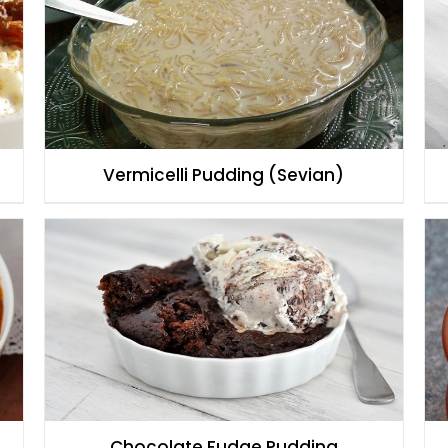
Vermicelli Pudding (Sevian)
Chocolate Fudge Pudding