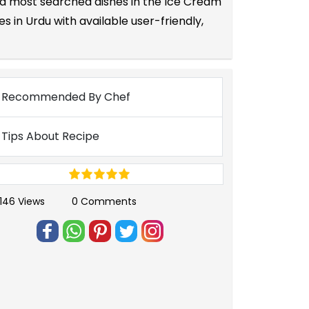
and most searched dishes in the Ice Cream
 in Urdu with available user-friendly,
Recommended By Chef
Tips About Recipe
146 Views
0 Comments