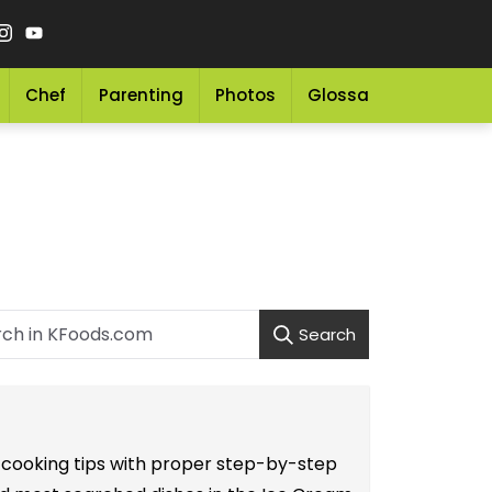
Chef
Parenting
Photos
Glossary
Grocery 
Search
e cooking tips with proper step-by-step