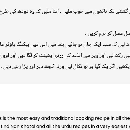
 گھنٹے تک ہاتھوں سے خوب ملیں ، اتنا ملیں کہ وہ دودھ کی طرح
سل مسل کر نرم کریں ۔
 لیں کہ سب ایک جان ہوجائیں بعد میں اس میں بیکنگ پاؤڈر ملا
 رکھ لیں اور وپر سے انڈے کی زردی پھینٹ کر لگا دیں اور اوون 
یکھیں اگر پک گیا ہو تو نکال لیں ورنہ کچھ دیر اور پڑا رہنے دیں ۔
s is the most easy and traditional cooking recipe in all th
find Nan Khatai and all the
urdu recipes
in a very easiest