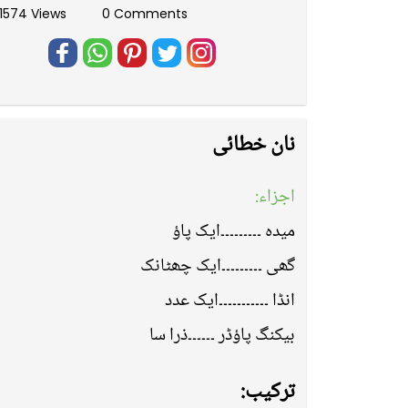
1574 Views
0 Comments
نان خطائی
اجزاء:
میدہ ۔۔۔۔۔۔۔۔۔ایک پاؤ
گھی ۔۔۔۔۔۔۔۔۔ایک چھٹانک
انڈا ۔۔۔۔۔۔۔۔۔۔۔ایک عدد
بیکنگ پاؤڈر ۔۔۔۔۔۔ذرا سا
ترکیب: