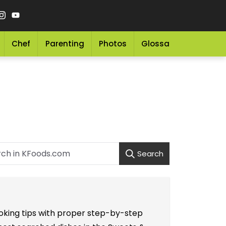
Chef
Parenting
Photos
Glossary
Grocery 
Search
ooking tips with proper step-by-step