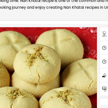
cooking time. Nan Khatai recipe is one of the common and
king journey and enjoy creating Nan Khatai recipes in Urd