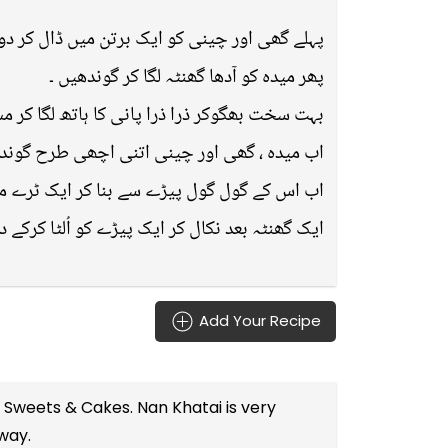
پہلے گھی اور چینی کو ایک برتن میں ڈال کر دو
پھر میدہ کو آدھا گھنٹہ لگا کر گوندھیں ۔
بہت سخت بھگوکر ذرا ذرا پانی کا ہاتھ لگا کر م
اب میدہ ، گھی اور چینی اتنی اچھی طرح گوندھ
اب اس کے گول گول پیڑے سے بنا کر ایک ٹرے میں
ایک گھنٹہ بعد نکال کر ایک پیڑے کو اُلٹا کرکے د
Add Your Recipe
e
Sweets & Cakes
. Nan Khatai is very
 way.