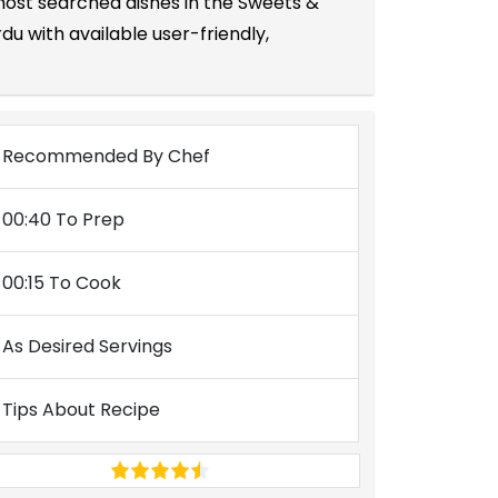
 most searched dishes in the Sweets &
u with available user-friendly,
Recommended By Chef
00:40 To Prep
00:15 To Cook
As Desired Servings
Tips About Recipe