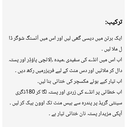
ترکیب:
ایک برتن میں دیسی گھی لیں اور اس میں آئسنگ شوگر ڈا
ل ملا لیں ۔
اب اس میں انڈے کی سفیدی ،میدہ ،اِلائچی پاؤڈٖر اور پستہ
دال کر ملائیں اور دس منٹ کے لیے فریزرمیں رکھ دیں ۔
اب تیار کیے ہوئے مکسچر کی ختائی بنا لیں۔
اب خطائی پر انڈے کی زردی اور پستہ لگا کر 180ڈگری
سینٹی گریڈ پر پندرہ سے بیس منٹ تک اوون بیک کر لیں ۔
آپکی مزیدار پستہ نان ختائی تیار ہے ۔