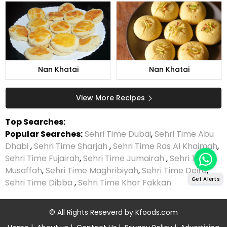
Nan Khatai
Nan Khatai
View More Recipes
Top Searches:
Popular Searches:
Sehri Time Dubai
,
Sehri Time Abu
Dhabi
,
Sehri Time Sharjah
,
Sehri Time Ras Al Khaimah
,
Sehri Time Fujairah
,
Sehri Time Jumairah
,
Sehri Time
Musaffah
,
Sehri Time Maghribiyah
,
Sehri Time Deira
,
Get Alerts
Sehri Time Dibba
,
Sehri Time Khor Fakkan
© All Rights Reseverd by
Kfoods.com