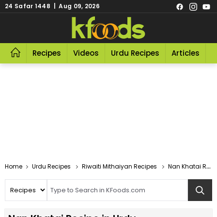
24 Safar 1448 | Aug 09, 2026
Recipes
Videos
Urdu Recipes
Articles
R
Home
Urdu Recipes
Riwaiti Mithaiyan Recipes
Nan Khatai Recipe In Urdu