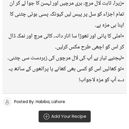
٭زیرا، ثابت لال مرچ، ہری مرچیں اور لہسن کا جوا لے کر ان
تمام اجزاء کو سل پر پیس لیں کیونکہ پسی ہوئی چٹنی کا
اپنا ہی مزہ ہے۔
٭املی کا پانی اور تھوڑا سا انار دانہ، کالی مرچ اور نمک ڈال
کر اس کو اچھی طرح مکس کرلیں۔
٭لیجئیے تیار ہے آپ کی لال مرچوں کی زبردست سی چٹنی۔
٭تو کھائیں اس کو کسی بھی کھانے یا پراٹھوں کے ساتھ یہ
دے آپ کو مزہ لاجواب!
Posted By: Habiba, Lahore
Add Your Recipe