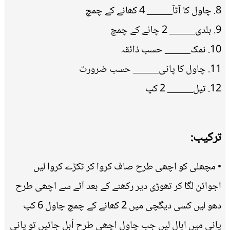
8. چاول کا آٹآ_____ 4 کھانے کے چمچ
9. ہلدی_____ 2 چائے کے چمچ
10. نمک_____ حسب ذائقہ
11. چاول کا پانی_____ حسب ضرورت
12. تیل_____ 2 کپ
ترکیب:
• مچھلی کو اچھی طرح صاف کروا کر ٹکڑے کروا لیں
اجوائن لگا کر تھوڑی دیر رکھنے کے بعد آٹے سے اچھی طرح
دھو لیں کسی دیگچی میں 2 کھانے کے چمچ چاول 6 کپ
پانی میں ابال لیں جب چاول اچھی طرح اُبل جائیں تو پانی