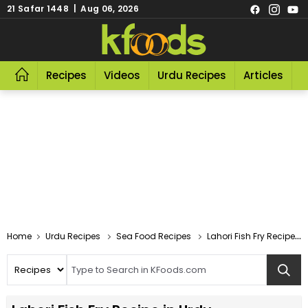
21 Safar 1448 | Aug 06, 2026
Recipes
Videos
Urdu Recipes
Articles
R
Home
Urdu Recipes
Sea Food Recipes
Lahori Fish Fry Recipe In Urdu