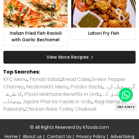
Italian Fried Fish Ravioli
Lahori Fry Fish
with Garlic Bechamel
View More Recipes
Top Searches:
KFC Menu
,
Florida Salad
,
Bread Cake
,
Green Pepper
Chutney
,
Mcdonald's Menu
,
Potato Sticks
,
گردے چیک کرنے
کا طریقہ
,
Phool Makhana Benefits in Urdu
,
ہلدی کے
نقصانات
,
Japani Phal Ke Fayde in Urdu
,
Ragi Name in
Get Alerts
Pakistan
,
Chicken Rate Today Chakwal
© All Rights Reseverd by
Kfoods.com
Home
|
About us
|
Contact Us
|
Privacy Policy
|
Advertising