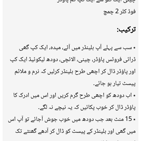
چینی ایک کلو سے ایک کپ کم پاؤڈر
فوڈ کلر 2 چمچ
ترکیب:
٭ سب سے پہلے آپ بلینڈر میں آٹے، میدہ، ایک کپ گھی
ڈرائی فروٹس پاؤڈر، چینی، الائچی، دودھ لیکوئیڈ ایک کپ
اور پاؤڈر ڈال کر اچھی طرح بلینڈر کرلیں کہ نرم و ملائم
پیسٹ تیار ہو جائے۔
٭ اب دودھ کو اچھی طرح گرم کریں اور اس میں ادرک کا
پاؤڈر ڈال کر خوب پکائیں کہ یہ نیچے نہ لگے۔
٭ 15 منٹ بعد جب دودھ میں خوب جوش آجائے تو آپ اس
میں گھی اور بلینڈر کے پیسٹ کو ڈال کر آدھے گھنٹے تک