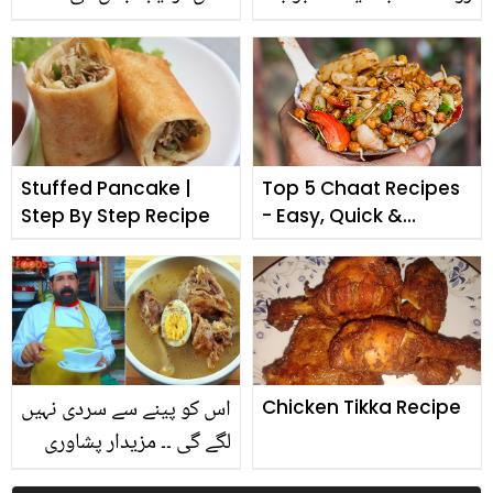
کی آسان سی ترکیب سے
سے آپ گھر میں ہی باہر کی
گھر میں بنائیں اور پوری
طرح آسانی سے سموسے
فیملی کے ساتھ انجوائے
بناسکتی ہیں
کریں
Stuffed Pancake |
Top 5 Chaat Recipes
Step By Step Recipe
- Easy, Quick &
Delicious
اس کو پینے سے سردی نہیں
Chicken Tikka Recipe
لگے گی ۔۔ مزیدار پشاوری
یخنی کے گھر بیٹھے مزے