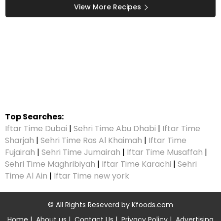
لینے ہیں تو جانیں بابا فوڈز
View More Recipes
کی یہ اسپیشل ریسیپی جو
اس موسم میں سب کو
پسند آئے
Top Searches:
Iftar Time Dubai
|
Sehri Time Abu Dhabi
|
Iftar Time
Sharjah
|
Sehri Time Ras Al Khaimah
|
Iftar Time
Fujairah
|
Sehri Time Jumairah
|
Iftar Time Musaffah
|
Sehri Time Maghribiyah
|
Iftar Time Karachi
|
Sehri
Time Al Ain
|
Iftar Time new york
© All Rights Reseverd by
Kfoods.com
Home
|
About us
|
Contact Us
|
Privacy Policy
|
Advertising