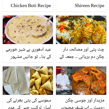
Chicken Boti Recipe
Shireen Recipe
(Step by Step)
چٹ پٹی اور مصالحہ دار
عید ادھوری ہے شیر خورمے
چکن دم بریانی ۔۔ جمعہ کے
کے بنا۔۔ تو جانیں مشہور
دن اس مزیدار ریسیپی سے
شیف کی لذیذ اور لاجواب
بریانی بنائیں اور سب کے
شیر خورمہ بنانے کی
دل جیت لیں
زبردست ترکیب
مزیدار اور جوسی چکن
سموسے کی پٹی بھرنے کی
روسٹ ۔۔ اب شیف محبوب
آسان ترکیب جس کی مدد