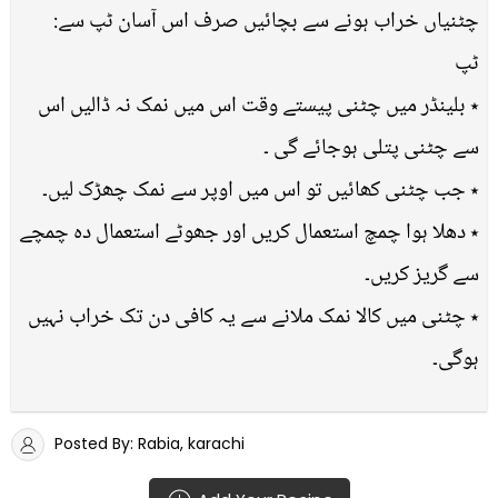
چٹنیاں خراب ہونے سے بچائیں صرف اس آسان ٹپ سے:
ٹپ
٭ بلینڈر میں چٹنی پیستے وقت اس میں نمک نہ ڈالیں اس
سے چٹنی پتلی ہوجائے گی ۔
٭ جب چٹنی کھائیں تو اس میں اوپر سے نمک چھڑک لیں۔
٭ دھلا ہوا چمچ استعمال کریں اور جھوٹے استعمال دہ چمچے
سے گریز کریں۔
٭ چٹنی میں کالا نمک ملانے سے یہ کافی دن تک خراب نہیں
ہوگی۔
Posted By: Rabia, karachi