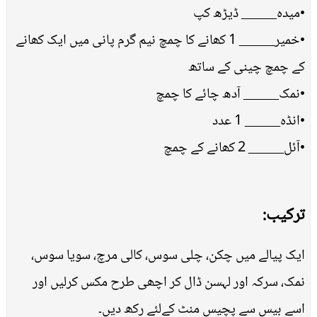
•میدہ_____ ڈیڑھ کپ
•خمیر_____ 1 کھانے کا چمچ نیم گرم پانی میں ایک کھانے
کے چمچ چینی کے ساتھ
•نمک_____ آدھ چائے کا چمچ
•انڈہ_____ 1 عدد
•آئل_____ 2 کھانے کے چمچ
ترکیب:
ایک پیالے میں چکن، چلی سوس، کالی مرچ، سویا سوس،
نمک، سرکہ اور لہسن ڈال کر اچھی طرح مکس کرلیں اور
اسے بیس سے پچیس منٹ کےلئے رکھ دیں۔