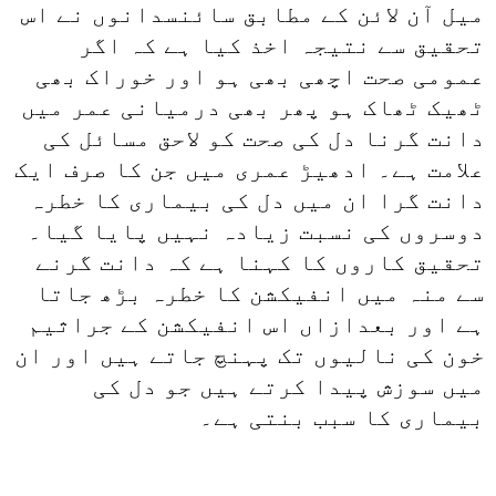
میل آن لائن کے مطابق سائنسدانوں نے اس
تحقیق سے نتیجہ اخذ کیا ہے کہ اگر
عمومی صحت اچھی بھی ہو اور خوراک بھی
ٹھیک ٹھاک ہو پھر بھی درمیانی عمر میں
دانت گرنا دل کی صحت کو لاحق مسائل کی
علامت ہے۔ ادھیڑ عمری میں جن کا صرف ایک
دانت گرا ان میں دل کی بیماری کا خطرہ
دوسروں کی نسبت زیادہ نہیں پایا گیا۔
تحقیق کاروں کا کہنا ہے کہ دانت گرنے
سے منہ میں انفیکشن کا خطرہ بڑھ جاتا
ہے اور بعدازاں اس انفیکشن کے جراثیم
خون کی نالیوں تک پہنچ جاتے ہیں اور ان
میں سوزش پیدا کرتے ہیں جو دل کی
بیماری کا سبب بنتی ہے۔