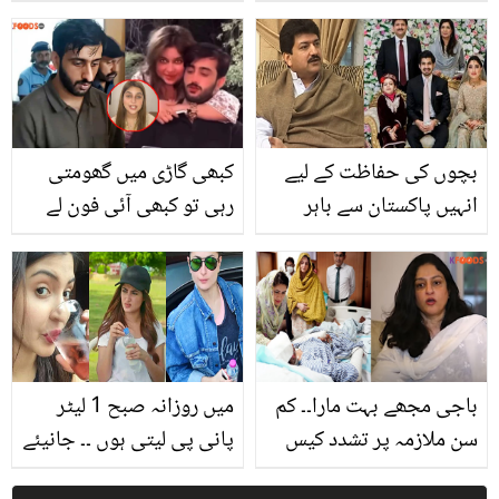
کیا ہوا تھا جو وہ شادی کی
لونگ کے 10 چونکا دینے
رات ہی اس دنیا سے چلا
والے فائدے اور صحیح
گیا؟
استعمال کے طریقے
بچوں کی حفاظت کے لیے
کبھی گاڑی میں گھومتی
انہیں پاکستان سے باہر
رہی تو کبھی آئی فون لے
بھیج دیا تھا ۔۔ حامد میر
لیا۔۔ سامعہ حجاب کیس
کی فیملی میں کون کون
میں قصور کس کا؟ نئے
ہیں؟ دلچسپ معلومات
انکشافات
باجی مجھے بہت مارا۔۔ کم
میں روزانہ صبح 1 لیٹر
سن ملازمہ پر تشدد کیس
پانی پی لیتی ہوں ۔۔ جانیئے
میں آواز بلند کرنے والی
مشہور اداکارائیں پانی کا