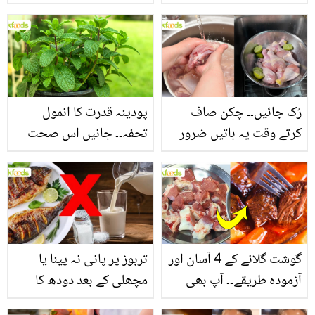
جانیں بالوں کو مضبوط
جاتا ہے؟ جانیں وٹامنز،
بنانے کے چند قدرتی طریقے
منرلز اور اینٹی آکسیڈنٹس
سے بھرپور اس سبزی کے
فائدے
رُک جائیں۔۔ چکن صاف
پودینہ قدرت کا انمول
کرتے وقت یہ باتیں ضرور
تحفہ۔۔ جانیں اس صحت
یاد رکھیں
بخش پتوں کے 10 حیرت
انگیز طبی فوائد
گوشت گلانے کے 4 آسان اور
تربوز پر پانی نہ پینا یا
آزمودہ طریقے۔۔ آپ بھی
مچھلی کے بعد دودھ کا
جانیں انٹرنیشنل شیف کے
استعمال۔۔ جانیں کھانوں