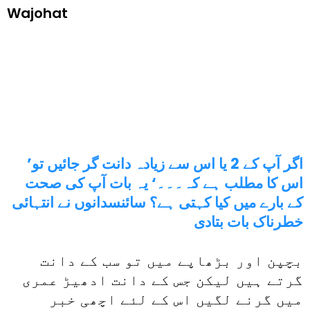
Wajohat
’اگر آپ کے 2 یا اس سے زیادہ دانت گر جائیں تو
اس کا مطلب ہے کہ۔۔۔‘ یہ بات آپ کی صحت
کے بارے میں کیا کہتی ہے؟ سائنسدانوں نے انتہائی
خطرناک بات بتادی
بچپن اور بڑھاپے میں تو سب کے دانت
گرتے ہیں لیکن جس کے دانت ادھیڑ عمری
میں گرنے لگیں اس کے لئے اچھی خبر