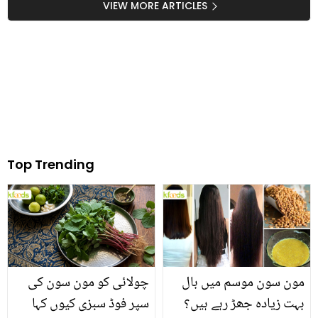
نادیہ جمیل سے رضوانہ نے
اتنا زیادہ استعمال کر کے
VIEW MORE ARTICLES
کیا فرمائش کی کہ وہ
کون سے فوائد حاصل کرتی
جذباتی ہوگئیں؟
ہیں
Top Trending
مون سون موسم میں بال
چولائی کو مون سون کی
بہت زیادہ جھڑ رہے ہیں؟
سپر فوڈ سبزی کیوں کہا