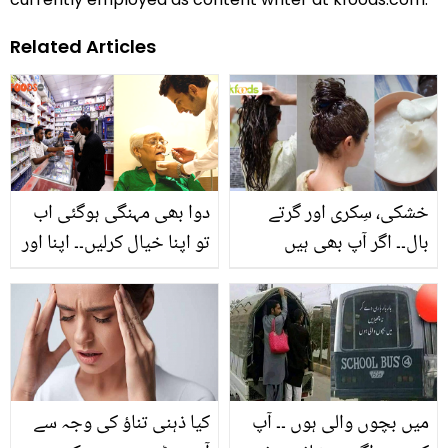
Related Articles
خشکی، سِکری اور گرتے
دوا بھی مہنگی ہوگئی اب
بال۔۔ اگر آپ بھی ہیں
تو اپنا خیال کرلیں۔۔ اپنا اور
پریشان تو آج ہی دہی میں
گھر کے بزرگوں کا خیال
چینی ڈال کر بتائے ہوئے
رکھنے کے چند آسان طریقے
طریقے سے استعمال کریں
جو بڑی بیماریوں سے بچا
اور کمال دیکھیں
سکتے ہیں
میں بچوں والی ہوں ۔۔ آپ
کیا ذہنی تناؤ کی وجہ سے