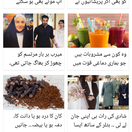
کو بھی اگر پریشانیوں نے
آپ موٹے بھی ہو سکتے
تنگ کر دیا ہے تو دیکھیں ان
ہیں؟ جانیں کہیں آپ کے
وائرل تصاویر کو ہماری نظر
موٹاپے کی اصل وجہ ذہنی
سے جو چہرے پر مسکرہٹ
تناؤ تو نہیں
لے آئیں گی
وہ کون سے مشروبات ہیں
میرب ہر بار مرتسم کو
جو ہماری دماغی قوّت میں
چھوڑ کر بھاگ جاتی تھی،
اضافہ کر سکتے ہیں؟
اب ۔۔۔ یمنیٰ زیدی اس وقت
جانیئے ان کے فوائد
کس مقدس مقام کی زیارت
پر گئیں ہیں؟ مداح بھی
دعائیں کروانے لگے
شادی کی رات ہی اپنی جان
کان کا درد ہو یا دانت کا،
لے لی ۔۔ ہٹلر کے ساتھ ایسا
دمّہ ہو یا ہیضہ۔۔ جانیں