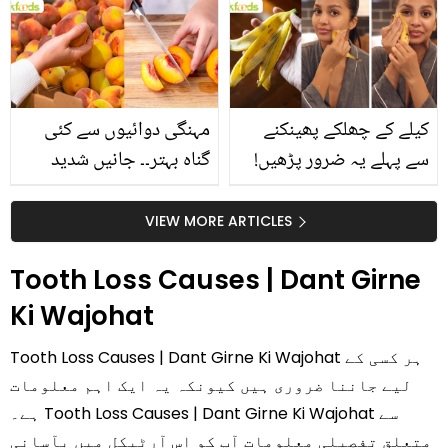
بتائے راز
سے متعلق غلط فہمیوں کی
حقیقت کیا ہے اور افواہ
کیا؟
کیلے کے چھلکے پھینکنے
مہنگی دوائیوں سے کئی
سے پہلے یہ ضرور پڑھیں!
گناہ بہتر۔۔ جانیں شدید
جلد کے 3 بڑے مسائل کا
گرمی کے موسم میں آڑو
سستا اور قدرتی حل
کیوں کھانا چاہیے؟
VIEW MORE ARTICLES
Tooth Loss Causes | Dant Girne
Ki Wajohat
Tooth Loss Causes | Dant Girne Ki Wajohat ہر کسی کے
لیے جاننا ضروری ہیں کیونکہ یہ ایک اہم معلومات
ہے۔ Tooth Loss Causes | Dant Girne Ki Wajohat سے
متعلق تفصیلی معلومات آپ کو اس آرٹیکل میں بآسانی